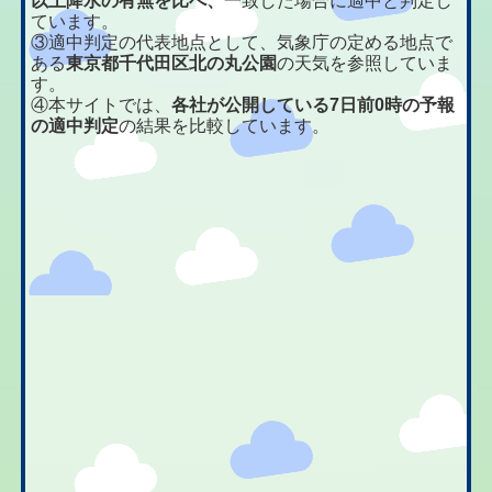
以上降水の有無を比べ、
一致した場合に適中と判定し
ています。
③適中判定の代表地点として、気象庁の定める地点で
ある
東京都千代田区北の丸公園
の天気を参照していま
す。
④本サイトでは、
各社が公開している7日前0時の予報
の適中判定
の結果を比較しています。