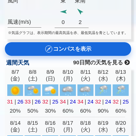
風向
東
東南
風速(m/s)
0
2
※気温グラフは、表示期間の最高気温を赤、最低気温を青としています。
コンパスを表示
週間天気
90日間の天気を見る
8/7
8/8
8/9
8/10
8/11
8/12
8/13
(金)
(土)
(日)
(月)
(火)
(水)
(木)
31
|
26
33
|
26
32
|
25
34
|
24
34
|
24
32
|
24
32
|
25
20%
50%
30%
60%
60%
90%
60%
8/14
8/15
8/16
8/17
8/18
8/19
8/20
(金)
(土)
(日)
(月)
(火)
(水)
(木)