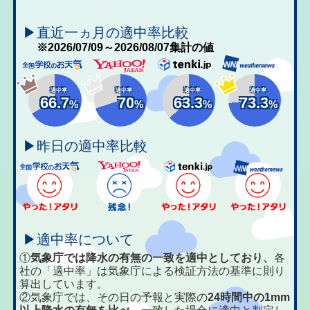
▶直近一ヵ月の適中率比較
※2026/07/09～2026/08/07集計の値
適中率
適中率
適中率
適中率
66.7
70
63.3
73.3
%
%
%
%
▶昨日の適中率比較
▶適中率について
①
気象庁では降水の有無の一致を適中としており、
各
社の「適中率」は気象庁による検証方法の基準に則り
算出しています。
②気象庁では、その日の予報と実際の
24時間中の1mm