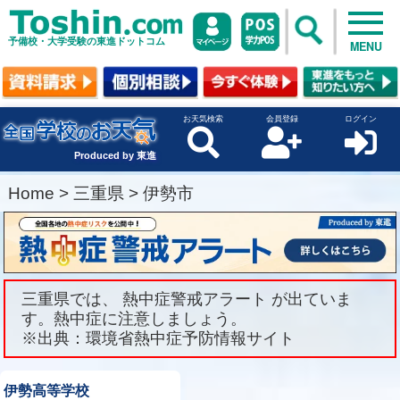
予備校・大学受験の東進ドットコム
MENU
お天気検索
会員登録
ログイン
Produced by 東進
Home
>
三重県
>
伊勢市
三重県では、 熱中症警戒アラート が出ていま
す。熱中症に注意しましょう。
※出典：環境省熱中症予防情報サイト
伊勢高等学校