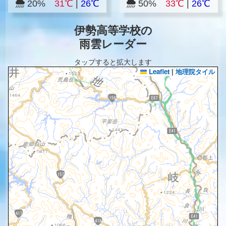
20%
31℃
|
26℃
50%
33℃
|
26℃
伊勢高等学校の
雨雲レーダー
タップすると拡大します
Leaflet
|
地理院タイル