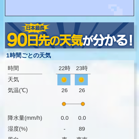
1時間ごとの天気
時間
22時
23時
天気
気温(℃)
26
26
降水量(mm/h)
0.0
0.0
湿度(%)
-
89