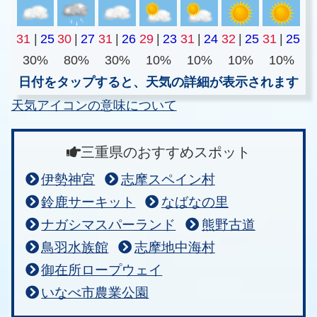
31
|
25
30
|
27
31
|
26
29
|
23
31
|
24
32
|
25
31
|
25
30%
80%
30%
10%
10%
10%
10%
日付をタップすると、天気の詳細が表示されます
天気アイコンの意味について
三重県のおすすめスポット
伊勢神宮
志摩スペイン村
鈴鹿サーキット
なばなの里
ナガシマスパーランド
熊野古道
鳥羽水族館
志摩地中海村
御在所ロープウェイ
いなべ市農業公園