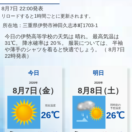
8月7日 22:00発表
リロードすると1時間ごとに更新されます。
所在地：
三重県伊勢市神田久志本町1703-1
今日の伊勢高等学校の天気は
晴れ。
最高気温は
31℃。
降水確率は
20％。
服装については、
半袖
や薄手のシャツを着ると快適でしょう。
（
8月7日
22時発表）
今日
明日
2026年
2026年
8
月
7
日
（金）
8
月
8
日
（土）
同時刻の
現在温度
予想温度
26℃
26℃