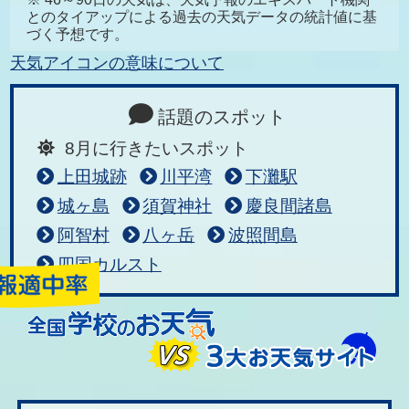
とのタイアップによる過去の天気データの統計値に基
づく予想です。
天気アイコンの意味について
話題のスポット
8月に行きたいスポット
上田城跡
川平湾
下灘駅
城ヶ島
須賀神社
慶良間諸島
阿智村
八ヶ岳
波照間島
四国カルスト