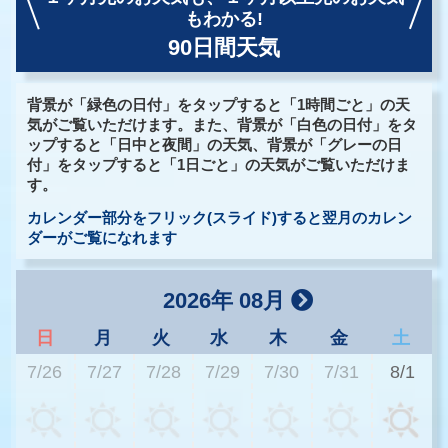
もわかる!
90日間天気
背景が「緑色の日付」をタップすると「1時間ごと」の天
気がご覧いただけます。また、背景が「白色の日付」をタ
ップすると「日中と夜間」の天気、背景が「グレーの日
付」をタップすると「1日ごと」の天気がご覧いただけま
す。
カレンダー部分をフリック(スライド)すると翌月のカレン
ダーがご覧になれます
2026年 08月
日
月
火
水
木
金
土
7/26
7/27
7/28
7/29
7/30
7/31
8/1
2