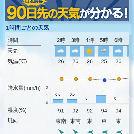
1時間ごとの天気
時間
2時
3時
4時
5時
6時
7
天気
気温(℃)
26
26
26
25
26
2
降水量(mm/h)
湿度(%)
91
92
92
94
94
9
風向
東南
東南
東
東
東