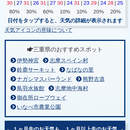
30
|
27
31
|
26
31
|
27
30
|
24
31
|
23
29
|
24
28
|
25
80%
30%
60%
10%
10%
20%
20%
日付をタップすると、天気の詳細が表示されます
天気アイコンの意味について
三重県のおすすめスポット
伊勢神宮
志摩スペイン村
鈴鹿サーキット
なばなの里
ナガシマスパーランド
熊野古道
鳥羽水族館
志摩地中海村
御在所ロープウェイ
いなべ市農業公園
１ヶ月先のお天気も、
１ヶ月以上先のお天気