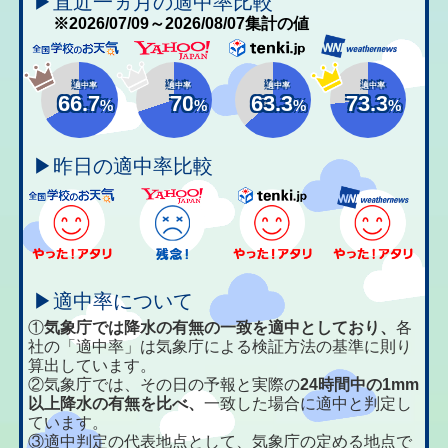
▶直近一ヵ月の適中率比較
※2026/07/09～2026/08/07集計の値
適中率
適中率
適中率
適中率
66.7
70
63.3
73.3
%
%
%
%
▶昨日の適中率比較
▶適中率について
①
気象庁では降水の有無の一致を適中としており、
各
社の「適中率」は気象庁による検証方法の基準に則り
算出しています。
②気象庁では、その日の予報と実際の
24時間中の1mm
以上降水の有無を比べ、
一致した場合に適中と判定し
ています。
③適中判定の代表地点として、気象庁の定める地点で