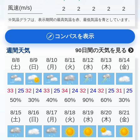
風速(m/s)
2
2
2
2
2
※気温グラフは、表示期間の最高気温を赤、最低気温を青としています。
コンパスを表示
週間天気
90日間の天気を見る
8/8
8/9
8/10
8/11
8/12
8/13
8/14
(土)
(日)
(月)
(火)
(水)
(木)
(金)
33
|
25
32
|
24
33
|
25
34
|
24
32
|
24
32
|
25
31
|
25
50%
30%
40%
60%
90%
60%
30%
8/15
8/16
8/17
8/18
8/19
8/20
8/21
(土)
(日)
(月)
(火)
(水)
(木)
(金)