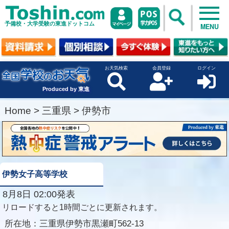
予備校・大学受験の東進ドットコム
MENU
お天気検索
会員登録
ログイン
Produced by 東進
Home
>
三重県
>
伊勢市
伊勢女子高等学校
8月8日 02:00発表
リロードすると1時間ごとに更新されます。
所在地：
三重県伊勢市黒瀬町562-13