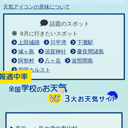
天気アイコンの意味について
話題のスポット
8月に行きたいスポット
上田城跡
川平湾
下灘駅
城ヶ島
須賀神社
慶良間諸島
阿智村
八ヶ岳
波照間島
四国カルスト