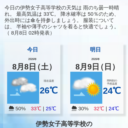
今日の伊勢女子高等学校の天気は
雨のち曇一時晴
れ。
最高気温は
33℃。
降水確率は
50％のため、
外出時には傘を持参しましょう。
服装について
は、
半袖や薄手のシャツを着ると快適でしょう。
（
8月8日 02時発表）
今日
明日
2026年
2026年
8
月
8
日
（土）
8
月
9
日
（日）
同時刻の
現在温度
予想温度
26℃
24℃
50%
33℃
|
25℃
30%
32℃
|
24℃
伊勢女子高等学校の