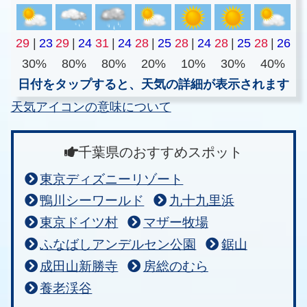
29
|
23
29
|
24
31
|
24
28
|
25
28
|
24
28
|
25
28
|
26
30%
80%
80%
20%
10%
30%
40%
日付をタップすると、天気の詳細が表示されます
天気アイコンの意味について
千葉県のおすすめスポット
東京ディズニーリゾート
鴨川シーワールド
九十九里浜
東京ドイツ村
マザー牧場
ふなばしアンデルセン公園
鋸山
成田山新勝寺
房総のむら
養老渓谷