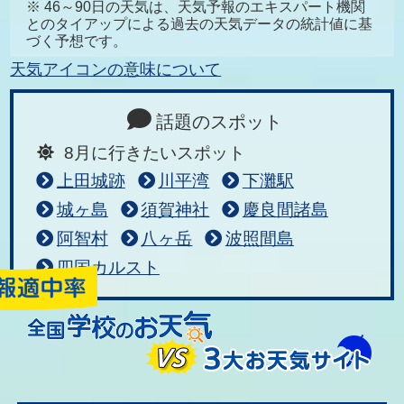
※ 46～90日の天気は、天気予報のエキスパート機関
とのタイアップによる過去の天気データの統計値に基
づく予想です。
天気アイコンの意味について
話題のスポット
8月に行きたいスポット
上田城跡
川平湾
下灘駅
城ヶ島
須賀神社
慶良間諸島
阿智村
八ヶ岳
波照間島
四国カルスト