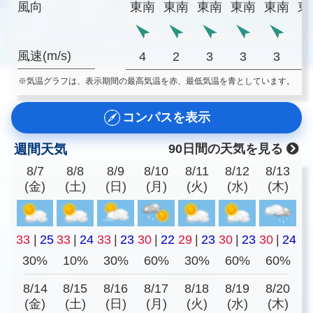
風向
東南
東南
東南
東南
東南
東
風速(m/s)
4
2
3
3
3
※気温グラフは、表示期間の最高気温を赤、最低気温を青としています。
コンパスを表示
週間天気
90日間の天気を見る
8/7
8/8
8/9
8/10
8/11
8/12
8/13
(金)
(土)
(日)
(月)
(火)
(水)
(木)
33
|
25
33
|
24
33
|
23
30
|
22
29
|
23
30
|
23
30
|
24
30%
10%
30%
60%
30%
60%
60%
8/14
8/15
8/16
8/17
8/18
8/19
8/20
(金)
(土)
(日)
(月)
(火)
(水)
(木)