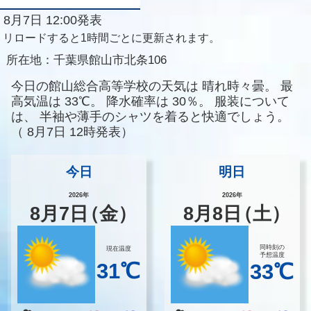
8月7日 12:00発表
リロードすると1時間ごとに更新されます。
所在地：
千葉県館山市北条106
今日の館山総合高等学校の天気は
晴れ時々曇。
最
高気温は
33℃。
降水確率は
30％。
服装について
は、
半袖や薄手のシャツを着ると快適でしょう。
（
8月7日 12時発表）
今日
明日
2026年
2026年
8
月
7
日
（金）
8
月
8
日
（土）
同時刻の
現在温度
予想温度
31℃
33℃