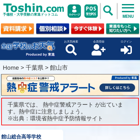
予備校・大学受験の東進ドットコム
MENU
お天気検索
会員登録
ログイン
Produced by 東進
Home
>
千葉県
>
館山市
千葉県では、 熱中症警戒アラート が出ていま
す。熱中症に注意しましょう。
※出典：環境省熱中症予防情報サイト
館山総合高等学校