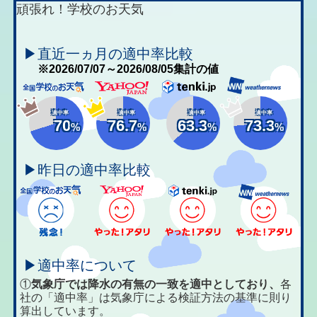
頑張れ！学校のお天気
▶直近一ヵ月の適中率比較
※2026/07/07～2026/08/05集計の値
適中率
適中率
適中率
適中率
70
76.7
63.3
73.3
%
%
%
%
▶昨日の適中率比較
▶適中率について
①
気象庁では降水の有無の一致を適中としており、
各
社の「適中率」は気象庁による検証方法の基準に則り
算出しています。