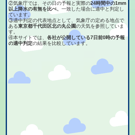
②気象庁では、その日の予報と実際の
24時間中の1mm
以上降水の有無を比べ、
一致した場合に適中と判定し
ています。
③適中判定の代表地点として、気象庁の定める地点で
ある
東京都千代田区北の丸公園
の天気を参照していま
す。
④本サイトでは、
各社が公開している7日前0時の予報
の適中判定
の結果を比較しています。