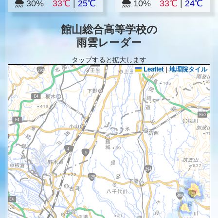
30%
33℃
|
25℃
10%
33℃
|
24℃
館山総合高等学校の
雨雲レーダー
タップすると拡大します
Leaflet
|
地理院タイル