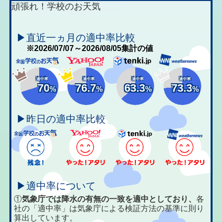
頑張れ！学校のお天気
▶直近一ヵ月の適中率比較
※2026/07/07～2026/08/05集計の値
適中率
適中率
適中率
適中率
70
76.7
63.3
73.3
%
%
%
%
▶昨日の適中率比較
▶適中率について
①
気象庁では降水の有無の一致を適中としており、
各
社の「適中率」は気象庁による検証方法の基準に則り
算出しています。