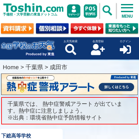
予備校・大学受験の東進ドットコム
MENU
お天気検索
会員登録
ログイン
Produced by 東進
Home
>
千葉県
>
成田市
千葉県では、 熱中症警戒アラート が出ていま
す。熱中症に注意しましょう。
※出典：環境省熱中症予防情報サイト
下総高等学校