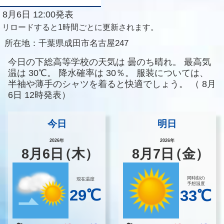
8月6日 12:00発表
リロードすると1時間ごとに更新されます。
所在地：
千葉県成田市名古屋247
今日の下総高等学校の天気は
曇のち晴れ。
最高気
温は
30℃。
降水確率は
30％。
服装については、
半袖や薄手のシャツを着ると快適でしょう。
（
8月
6日 12時発表）
今日
明日
2026年
2026年
8
月
6
日
（木）
8
月
7
日
（金）
同時刻の
現在温度
予想温度
29℃
33℃