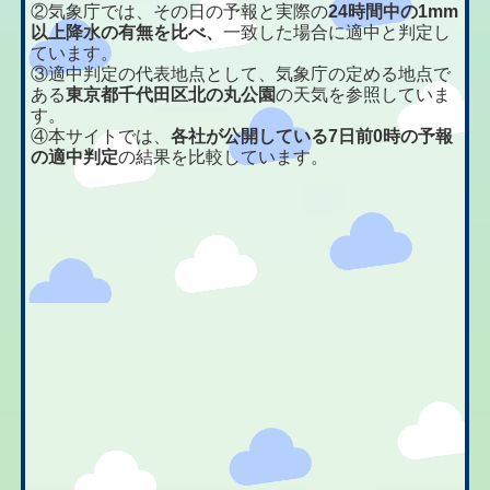
②気象庁では、その日の予報と実際の
24時間中の1mm
以上降水の有無を比べ、
一致した場合に適中と判定し
ています。
③適中判定の代表地点として、気象庁の定める地点で
ある
東京都千代田区北の丸公園
の天気を参照していま
す。
④本サイトでは、
各社が公開している7日前0時の予報
の適中判定
の結果を比較しています。