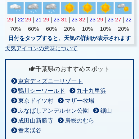
29
|
22
29
|
21
29
|
23
31
|
23
32
|
23
29
|
23
27
|
22
70%
60%
60%
20%
10%
10%
20%
日付をタップすると、天気の詳細が表示されます
天気アイコンの意味について
千葉県のおすすめスポット
東京ディズニーリゾート
鴨川シーワールド
九十九里浜
東京ドイツ村
マザー牧場
ふなばしアンデルセン公園
鋸山
成田山新勝寺
房総のむら
養老渓谷