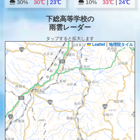
30%
30℃
|
23℃
10%
33℃
|
24℃
下総高等学校の
雨雲レーダー
タップすると拡大します
Leaflet
|
地理院タイル