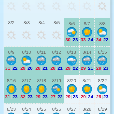
2
8/2
8/3
8/4
8/5
8/6
8/7
8/8
30
|
23
33
|
24
34
|
22
2
8/9
8/10
8/11
8/12
8/13
8/14
8/15
31
|
22
29
|
20
28
|
21
28
|
21
29
|
22
29
|
21
29
|
23
2
8/16
8/17
8/18
8/19
8/20
8/21
8/22
31
|
23
32
|
23
29
|
23
27
|
22
29
|
23
29
|
24
29
|
23
2
8/23
8/24
8/25
8/26
8/27
8/28
8/29