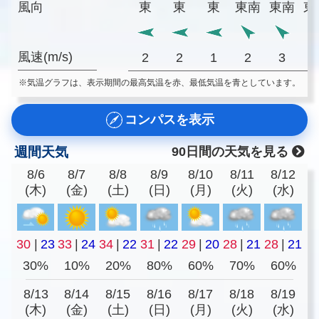
風向
東
東
東
東南
東南
東
風速(m/s)
2
2
1
2
3
※気温グラフは、表示期間の最高気温を赤、最低気温を青としています。
コンパスを表示
週間天気
90日間の天気を見る
8/6
8/7
8/8
8/9
8/10
8/11
8/12
(木)
(金)
(土)
(日)
(月)
(火)
(水)
30
|
23
33
|
24
34
|
22
31
|
22
29
|
20
28
|
21
28
|
21
30%
10%
20%
80%
60%
70%
60%
8/13
8/14
8/15
8/16
8/17
8/18
8/19
(木)
(金)
(土)
(日)
(月)
(火)
(水)