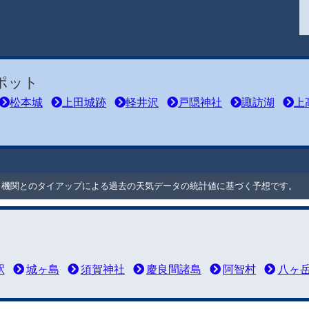
ポット
松本城
上田城跡
軽井沢
戸隠神社
諏訪湖
上
ート機関とのタイアップによる過去の天気データの統計値に基づく予想です。
駅
城ヶ島
須賀神社
慶良間諸島
阿智村
八ヶ