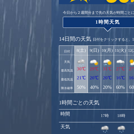
今日から２週間分まで先の天気が時間ごと
1時間天気
14日間の天気
日付をクリックすると、
(土)
(日)
(月)
(火)
8
9
10
11
12
日付
天気
30℃
29℃
31℃
27℃
2
最高気温
21℃
20℃
20℃
16℃
1
最低気温
50%
40%
20%
60%
6
降水確率
1時間ごとの天気
時間
17時
18時
天気