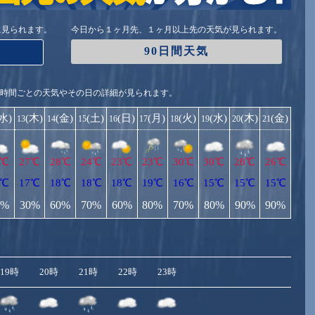
に見られます。
今日から１ヶ月先、１ヶ月以上先の天気が見られます。
90日間天気
1時間ごとの天気やその日の詳細が見られます。
(水)
(木)
(金)
(土)
(日)
(月)
(火)
(水)
(木)
(金)
13
14
15
16
17
18
19
20
21
7℃
27℃
28℃
24℃
23℃
23℃
30℃
30℃
28℃
26℃
6℃
17℃
18℃
18℃
18℃
19℃
16℃
15℃
15℃
15℃
0%
30%
60%
70%
60%
80%
70%
80%
90%
90%
19時
20時
21時
22時
23時