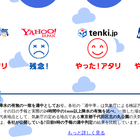
降水の有無の一致を適中としており、
各社の「適中率」は気象庁による検証
、その日の予報と実際の
24時間中の1mm以上降水の有無を比べ、
一致した場
代表地点として、気象庁の定める地点である
東京都千代田区北の丸公園
の天
は、
各社が公開している7日前0時の予報の適中判定
の結果を比較しています
もっと詳しく見る