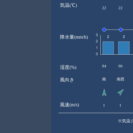
気温(℃)
22
22
降水量(mm/h)
94
96
湿度(%)
南
南西
風向き
風速(m/s)
1
1
※気温