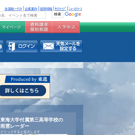
全国統一ﾃｽﾄ
企業案内
採用情報
ｻｲﾄﾏｯﾌﾟ
ﾆｭｰｽﾘﾘｰｽ
東海大学付属第三高等学校の
雨雲レーダー
クリックすると拡大します