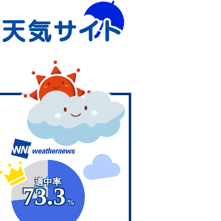
適中率
73.3
%