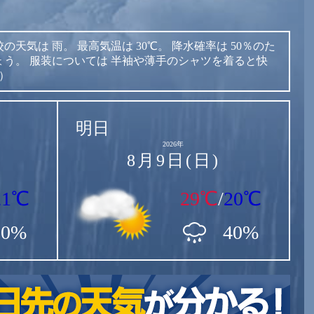
校の天気は
雨。
最高気温は
30℃。
降水確率は
50％のた
ょう。
服装については
半袖や薄手のシャツを着ると快
表）
明日
2026年
8月9日(日)
21℃
29℃
/
20℃
50%
40%