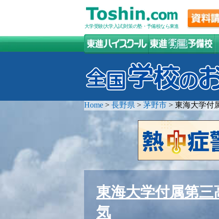
大学受験(大学入試)対策の塾・予備校なら東進
Home
>
長野県
>
茅野市
>
東海大学付
東海大学付属第三
気