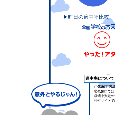
▶昨日の適中率比較
適中率について
①
気象庁では
②気象庁では
③適中判定の
④本サイトで