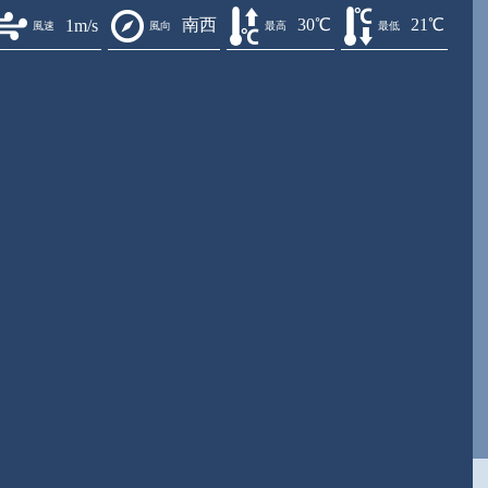
南西
30℃
21℃
1m/s
風速
風向
最高
最低