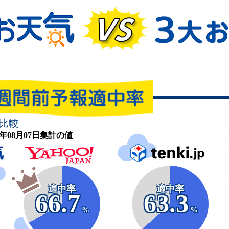
比較
26年08月07日集計の値
適中率
適中率
66.7
63.3
%
%