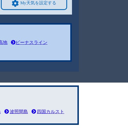
My天気を設定する
高地
ビーナスライン
岳
波照間島
四国カルスト