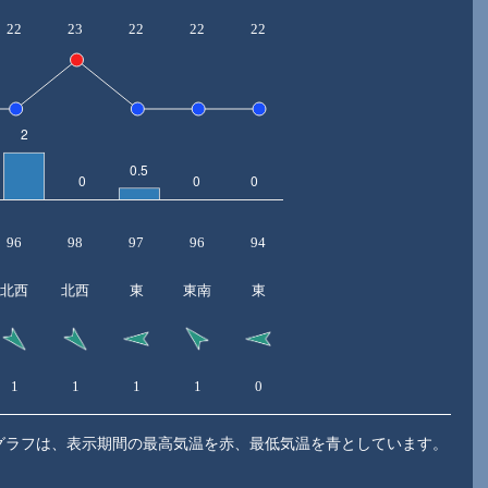
22
23
22
22
22
96
98
97
96
94
北西
北西
東
東南
東
1
1
1
1
0
グラフは、表示期間の最高気温を赤、最低気温を青としています。