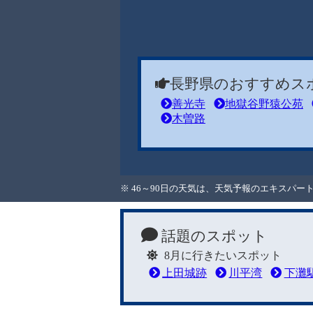
長野県のおすすめス
善光寺
地獄谷野猿公苑
木曽路
※ 46～90日の天気は、天気予報のエキスパ
話題のスポット
8月に行きたいスポット
上田城跡
川平湾
下灘