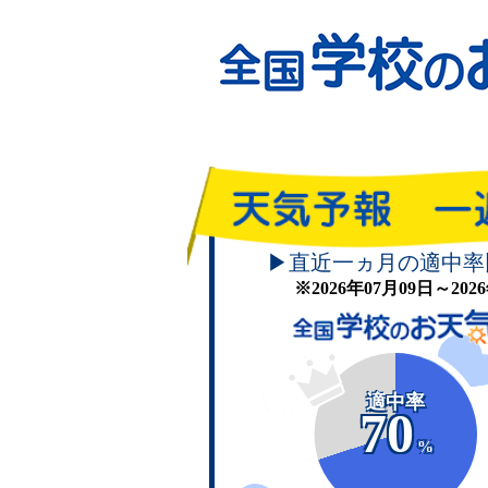
▶直近一ヵ月の適中率
※2026年07月09日～20
適中率
70
%