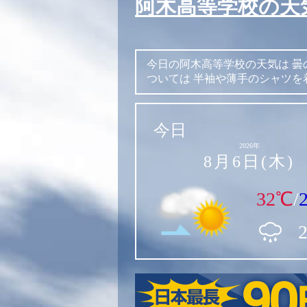
阿木高等学校の天
今日の阿木高等学校の天気は
曇
ついては
半袖や薄手のシャツを
今日
2026年
8月6日(木)
32℃
/