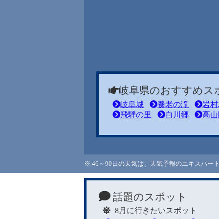
岐阜県のおすすめス
岐阜城
養老の滝
岩村
飛騨の里
白川郷
高山
※ 46～90日の天気は、天気予報のエキスパ
話題のスポット
8月に行きたいスポット