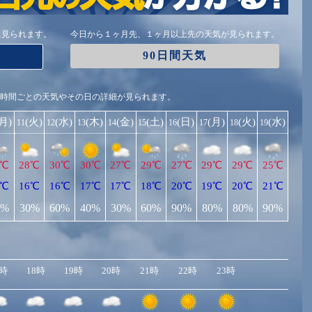
に見られます。
今日から１ヶ月先、１ヶ月以上先の天気が見られます。
90日間天気
1時間ごとの天気やその日の詳細が見られます。
(月)
(火)
(水)
(木)
(金)
(土)
(日)
(月)
(火)
(水)
11
12
13
14
15
16
17
18
19
8℃
28℃
30℃
30℃
27℃
29℃
27℃
29℃
29℃
25℃
8℃
16℃
16℃
17℃
17℃
18℃
20℃
19℃
20℃
21℃
0%
30%
60%
40%
30%
60%
90%
80%
80%
90%
7時
18時
19時
20時
21時
22時
23時