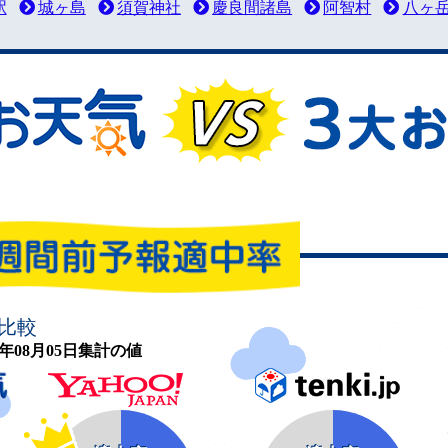
駅
城ヶ島
須賀神社
慶良間諸島
阿智村
八ヶ
比較
26年08月05日集計の値