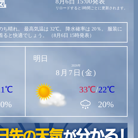
8月6日 15:00発表
気
リロードすると1時間ごとに更新されます。
のち晴れ。
最高気温は
32℃。
降水確率は
20％。
服装に
着ると快適でしょう。
（8月6日 15時発表）
明日
2026年
8月7日(金)
21℃
33℃
/
22℃
20%
20%