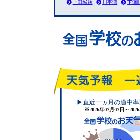
上田城跡
川平湾
下灘
頑張れ！学校のお天気
▶直近一ヵ月の適中率
※2026年07月07日～20