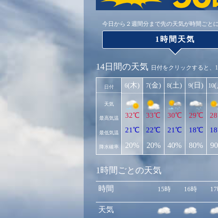
今日から２週間分まで先の天気が時間ごと
1時間天気
14日間の天気
日付をクリックすると、
(木)
(金)
(土)
(日)
6
7
8
9
10
日付
天気
32℃
33℃
30℃
29℃
2
最高気温
21℃
22℃
21℃
18℃
1
最低気温
20%
20%
40%
80%
9
降水確率
1時間ごとの天気
時間
15時
16時
1
天気