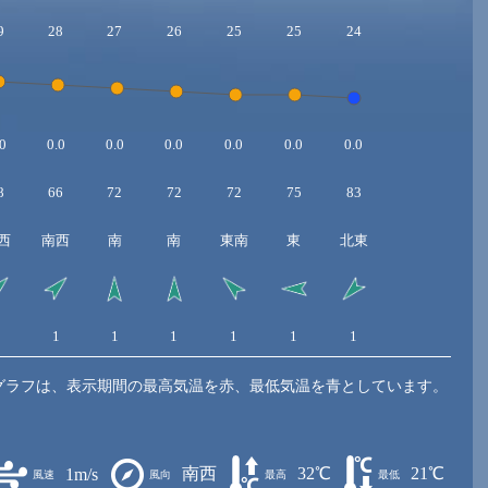
9
28
27
26
25
25
24
0
0.0
0.0
0.0
0.0
0.0
0.0
8
66
72
72
72
75
83
西
南西
南
南
東南
東
北東
1
1
1
1
1
1
1
グラフは、表示期間の最高気温を赤、最低気温を青としています。
南西
32℃
21℃
1m/s
風速
風向
最高
最低