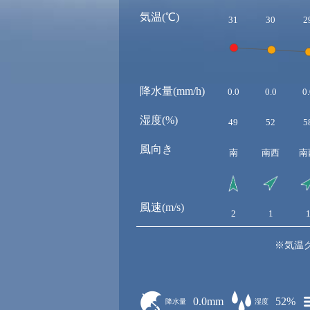
気温(℃)
31
30
2
降水量(mm/h)
0.0
0.0
0.
湿度(%)
49
52
5
風向き
南
南西
南
風速(m/s)
2
1
※気温
0.0mm
52%
降水量
湿度