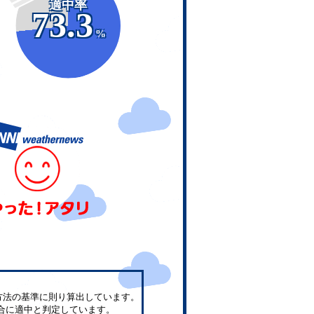
適中率
73.3
%
方法の基準に則り算出しています。
合に適中と判定しています。