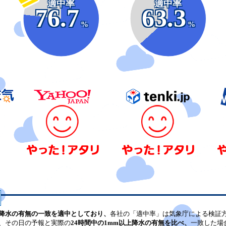
適中率
適中率
76.7
63.3
%
%
降水の有無の一致を適中としており、
各社の「適中率」は気象庁による検証
、その日の予報と実際の
24時間中の1mm以上降水の有無を比べ、
一致した場