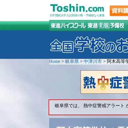
大学受験(大学入試)対策の塾・予備校なら東進
Home
>
岐阜県
>
中津川市
>
阿木高等
岐阜県では、 熱中症警戒アラート