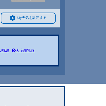
My天気を設定する
八幡城
大滝鍾乳洞