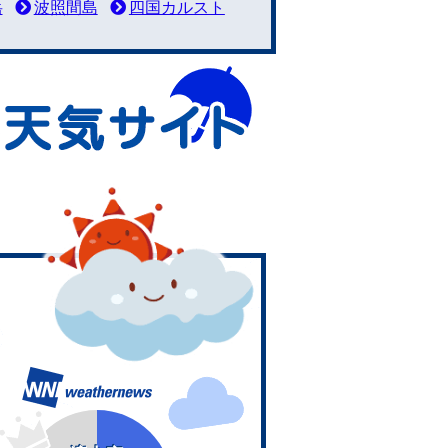
岳
波照間島
四国カルスト