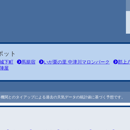
ポット
城下町
馬籠宿
いが栗の里 中津川マロンパーク
郡上
陣屋
ート機関とのタイアップによる過去の天気データの統計値に基づく予想です。