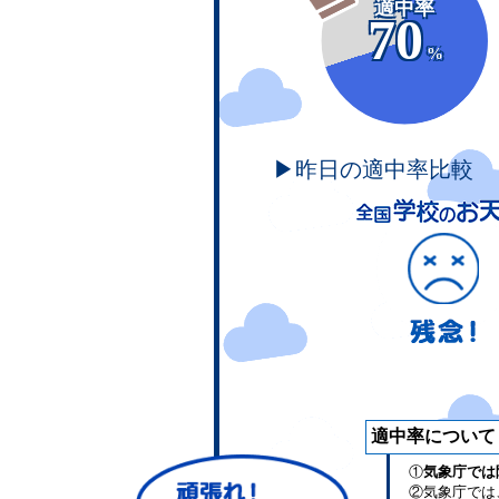
適中率
70
%
▶昨日の適中率比較
適中率について
①
気象庁では
②気象庁では