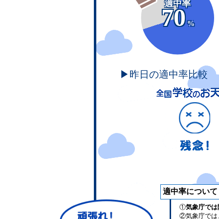
適中率
70
%
▶昨日の適中率比較
適中率について
①
気象庁では
②気象庁では