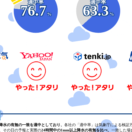
適中率
適中率
76.7
63.3
%
%
降水の有無の一致を適中としており、
各社の「適中率」は気象庁による検証
、その日の予報と実際の
24時間中の1mm以上降水の有無を比べ、
一致した場