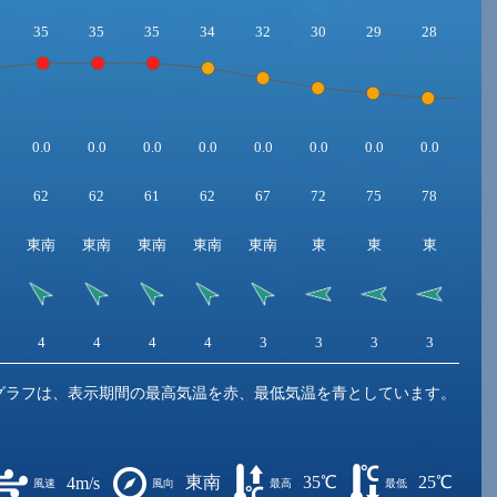
35
35
35
34
32
30
29
28
28
0.0
0.0
0.0
0.0
0.0
0.0
0.0
0.0
0.0
62
62
61
62
67
72
75
78
80
東南
東南
東南
東南
東南
東
東
東
東
4
4
4
4
3
3
3
3
3
グラフは、表示期間の最高気温を赤、最低気温を青としています。
東南
35℃
25℃
4m/s
風速
風向
最高
最低