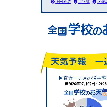
上田城跡
川平湾
下灘
頑張れ！学校のお天気
▶直近一ヵ月の適中率
※2026年07月07日～20