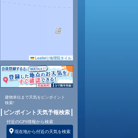
27
0.0
83
Leaflet
|
地理院タイル
東
3
建物単位まで天気をピンポイント
検索!
ピンポイント天気予報検索
付近のGPS情報から検索
現在地から付近の天気を検索