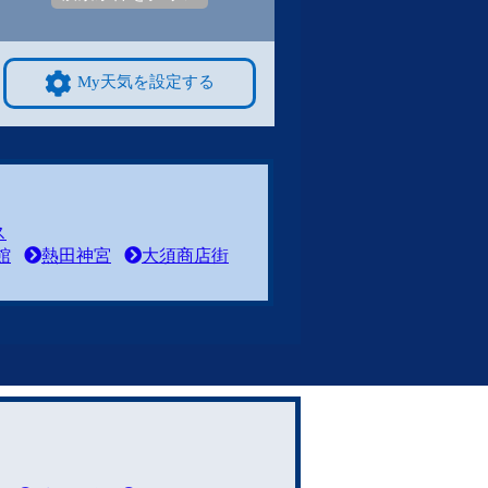
My天気を設定する
ス
館
熱田神宮
大須商店街