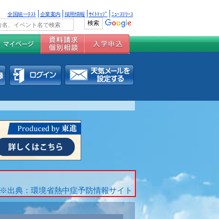
全国統一ﾃｽﾄ
企業案内
採用情報
ｻｲﾄﾏｯﾌﾟ
ﾆｭｰｽﾘﾘｰｽ
※出典：環境省熱中症予防情報サイト