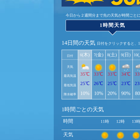
今日から２週間分まで先の天気が時間ごと
1時間天気
14日間の天気
日付をクリックすると、
(木)
(金)
(土)
(日)
6
7
8
9
10
日付
天気
35℃
33℃
33℃
34℃
3
最高気温
25℃
26℃
25℃
23℃
2
最低気温
10%
10%
20%
90%
8
降水確率
1時間ごとの天気
時間
11時
12時
13
天気