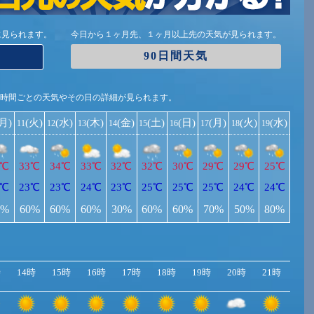
に見られます。
今日から１ヶ月先、１ヶ月以上先の天気が見られます。
90日間天気
1時間ごとの天気やその日の詳細が見られます。
(月)
(火)
(水)
(木)
(金)
(土)
(日)
(月)
(火)
(水)
11
12
13
14
15
16
17
18
19
3℃
33℃
34℃
33℃
32℃
32℃
30℃
29℃
29℃
25℃
3℃
23℃
23℃
24℃
23℃
25℃
25℃
25℃
24℃
24℃
0%
60%
60%
60%
30%
60%
60%
70%
50%
80%
時
14時
15時
16時
17時
18時
19時
20時
21時
22