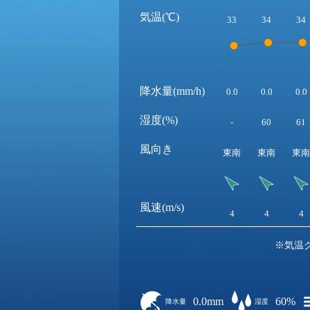
気温(℃)
33
34
34
降水量(mm/h)
0.0
0.0
0.0
湿度(%)
-
60
61
風向き
東南
東南
東南
風速(m/s)
4
4
4
※気温
0.0mm
60%
降水量
湿度