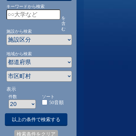
キーワードから検索
を
含
む
施設から検索
地域から検索
表示
件数
ソート
50音順
以上の条件で検索する
検索条件をクリア