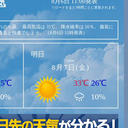
8月6日 11:00発表
気
リロードすると1時間ごとに更新されます。
れのち曇。
最高気温は
35℃。
降水確率は
10％。
服装に
着ると快適でしょう。
（8月6日 11時発表）
明日
2026年
8月7日(金)
25℃
33℃
/
26℃
10%
10%