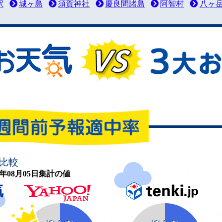
駅
城ヶ島
須賀神社
慶良間諸島
阿智村
八ヶ
比較
26年08月05日集計の値