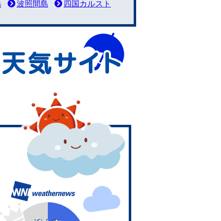
岳
波照間島
四国カルスト