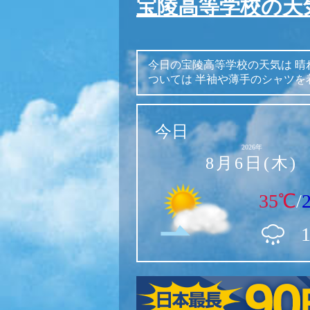
宝陵高等学校の天
今日の宝陵高等学校の天気は
晴
ついては
半袖や薄手のシャツを
今日
2026年
8月6日(木)
35℃
/