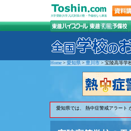
大学受験(大学入試)対策の塾・予備校なら東進
Home
>
愛知県
>
豊川市
>
宝陵高等学
愛知県では、 熱中症警戒アラート