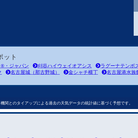
ポット
ド®・ジャパン
刈谷ハイウェイオアシス
ラグーナテンボ
ク
名古屋城（那古野城）
金シャチ横丁
名古屋港水族
ート機関とのタイアップによる過去の天気データの統計値に基づく予想です。