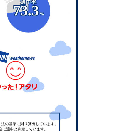
適中率
73.3
%
方法の基準に則り算出しています。
合に適中と判定しています。