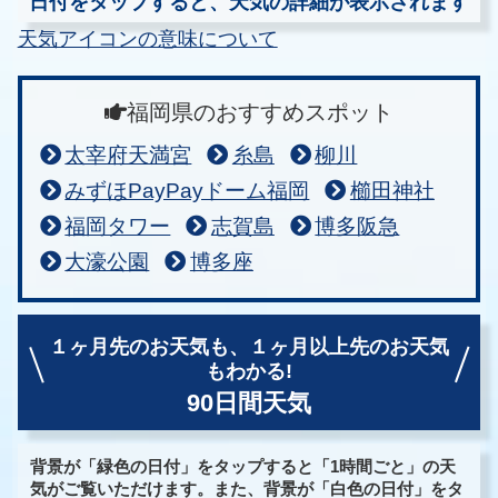
日付をタップすると、天気の詳細が表示されます
天気アイコンの意味について
福岡県のおすすめスポット
太宰府天満宮
糸島
柳川
みずほPayPayドーム福岡
櫛田神社
福岡タワー
志賀島
博多阪急
大濠公園
博多座
１ヶ月先のお天気も、
１ヶ月以上先のお天気
もわかる!
90日間天気
背景が「緑色の日付」をタップすると「1時間ごと」の天
気がご覧いただけます。また、背景が「白色の日付」をタ