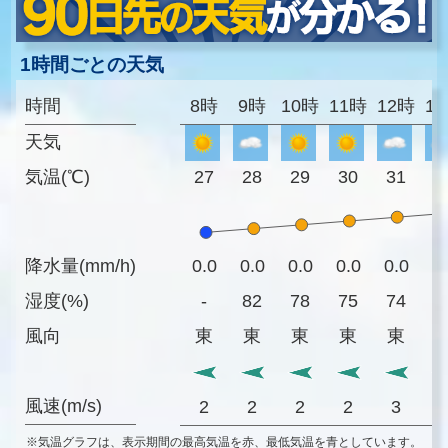
1時間ごとの天気
時間
8時
9時
10時
11時
12時
1
天気
気温(℃)
27
28
29
30
31
3
降水量(mm/h)
0.0
0.0
0.0
0.0
0.0
0
湿度(%)
-
82
78
75
74
7
風向
東
東
東
東
東
風速(m/s)
2
2
2
2
3
※気温グラフは、表示期間の最高気温を赤、最低気温を青としています。