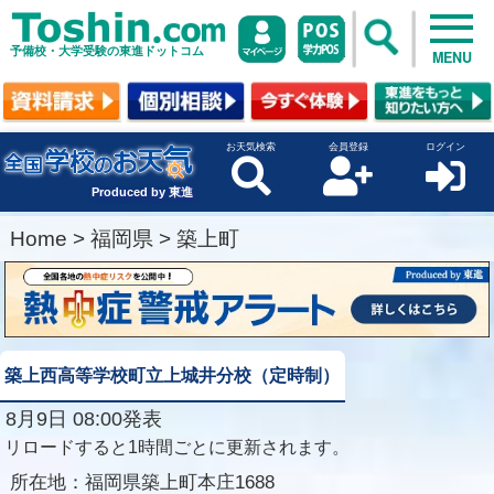
予備校・大学受験の東進ドットコム
MENU
お天気検索
会員登録
ログイン
Produced by 東進
Home
>
福岡県
>
築上町
築上西高等学校町立上城井分校（定時制）
8月9日 08:00発表
リロードすると1時間ごとに更新されます。
所在地：
福岡県築上町本庄1688