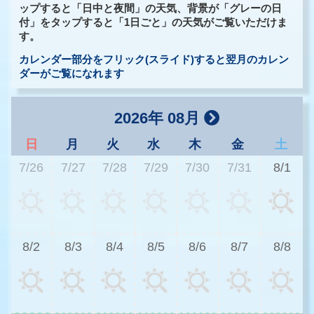
ップすると「日中と夜間」の天気、背景が「グレーの日
付」をタップすると「1日ごと」の天気がご覧いただけま
す。
カレンダー部分をフリック(スライド)すると翌月のカレン
ダーがご覧になれます
2026年 08月
日
月
火
水
木
金
土
7/26
7/27
7/28
7/29
7/30
7/31
8/1
3
8/2
8/3
8/4
8/5
8/6
8/7
8/8
3