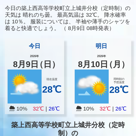
今日の築上西高等学校町立上城井分校（定時制）の
天気は
晴れのち曇。
最高気温は
32℃。
降水確率
は
10％。
服装については、
半袖や薄手のシャツを
着ると快適でしょう。
（
8月9日 08時発表）
今日
明日
2026年
2026年
8
月
9
日
（日）
8
月
10
日
（月）
同時刻の
現在温度
予想温度
28℃
28℃
10%
32℃
|
26℃
10%
32℃
|
26℃
築上西高等学校町立上城井分校（定時
制）の