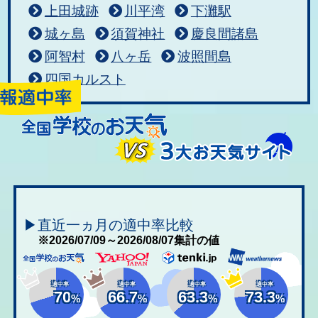
上田城跡
川平湾
下灘駅
城ヶ島
須賀神社
慶良間諸島
阿智村
八ヶ岳
波照間島
四国カルスト
▶直近一ヵ月の適中率比較
※2026/07/09～2026/08/07集計の値
適中率
適中率
適中率
適中率
70
66.7
63.3
73.3
%
%
%
%