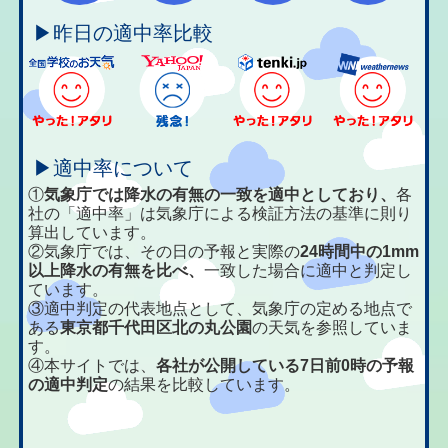
▶昨日の適中率比較
▶適中率について
①
気象庁では降水の有無の一致を適中としており、
各
社の「適中率」は気象庁による検証方法の基準に則り
算出しています。
②気象庁では、その日の予報と実際の
24時間中の1mm
以上降水の有無を比べ、
一致した場合に適中と判定し
ています。
③適中判定の代表地点として、気象庁の定める地点で
ある
東京都千代田区北の丸公園
の天気を参照していま
す。
④本サイトでは、
各社が公開している7日前0時の予報
の適中判定
の結果を比較しています。