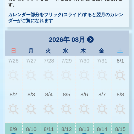
す。
カレンダー部分をフリック(スライド)すると翌月のカレン
ダーがご覧になれます
2026年 08月
日
月
火
水
木
金
土
7/26
7/27
7/28
7/29
7/30
7/31
8/1
3
8/2
8/3
8/4
8/5
8/6
8/7
8/8
3
8/9
8/10
8/11
8/12
8/13
8/14
8/15