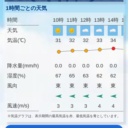
1時間ごとの天気
時間
10時
11時
12時
13時
14時
1
天気
気温(℃)
31
32
32
33
34
3
降水量(mm/h)
0.0
0.0
0.0
0.0
0.0
0
湿度(%)
67
65
63
62
62
6
風向
東
東
東
東
東
風速(m/s)
3
3
3
4
4
※気温グラフは、表示期間の最高気温を赤、最低気温を青としています。