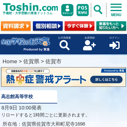
予備校・大学受験の東進ドットコム
MENU
お天気検索
会員登録
ログイン
Produced by 東進
Home
>
佐賀県
>
佐賀市
高志館高等学校
8月9日 10:00発表
リロードすると1時間ごとに更新されます。
所在地：
佐賀県佐賀市大和町尼寺1698