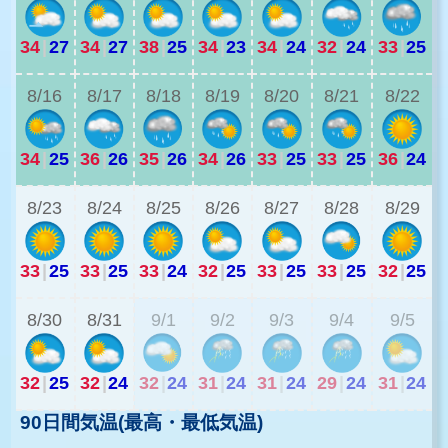
34
|
27
34
|
27
38
|
25
34
|
23
34
|
24
32
|
24
33
|
25
3
8/16
8/17
8/18
8/19
8/20
8/21
8/22
34
|
25
36
|
26
35
|
26
34
|
26
33
|
25
33
|
25
36
|
24
2
8/23
8/24
8/25
8/26
8/27
8/28
8/29
33
|
25
33
|
25
33
|
24
32
|
25
33
|
25
33
|
25
32
|
25
2
8/30
8/31
9/1
9/2
9/3
9/4
9/5
32
|
25
32
|
24
32
|
24
31
|
24
31
|
24
29
|
24
31
|
24
90日間気温(最高・最低気温)