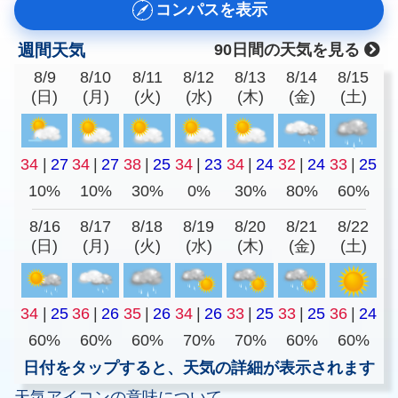
コンパスを表示
週間天気
90日間の天気を見る
8/9
8/10
8/11
8/12
8/13
8/14
8/15
(日)
(月)
(火)
(水)
(木)
(金)
(土)
34
|
27
34
|
27
38
|
25
34
|
23
34
|
24
32
|
24
33
|
25
10%
10%
30%
0%
30%
80%
60%
8/16
8/17
8/18
8/19
8/20
8/21
8/22
(日)
(月)
(火)
(水)
(木)
(金)
(土)
34
|
25
36
|
26
35
|
26
34
|
26
33
|
25
33
|
25
36
|
24
60%
60%
60%
70%
70%
60%
60%
日付をタップすると、天気の詳細が表示されます
天気アイコンの意味について