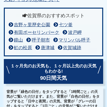
佐賀県のおすすめスポット
吉野ヶ里歴史公園
七ツ釜
有田ポーセリンパーク
波戸岬
鏡山
呼子朝市
マリンパル呼子
虹の松原
唐津城
佐賀城跡
１ヶ月先のお天気も、
１ヶ月以上先のお天気
もわかる!
90日間天気
背景が「緑色の日付」をタップすると「1時間ごと」の天
気がご覧いただけます。また、背景が「白色の日付」をタ
ップすると「日中と夜間」の天気、背景が「グレーの日
付」をタップすると「1日ごと」の天気がご覧いただけま