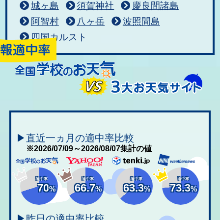
城ヶ島
須賀神社
慶良間諸島
阿智村
八ヶ岳
波照間島
四国カルスト
▶直近一ヵ月の適中率比較
※2026/07/09～2026/08/07集計の値
適中率
適中率
適中率
適中率
70
66.7
63.3
73.3
%
%
%
%
▶昨日の適中率比較