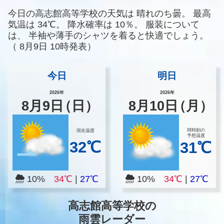
今日の高志館高等学校の天気は
晴れのち曇。
最高
気温は
34℃。
降水確率は
10％。
服装について
は、
半袖や薄手のシャツを着ると快適でしょう。
（
8月9日 10時発表）
今日
明日
2026年
2026年
8
月
9
日
（日）
8
月
10
日
（月）
同時刻の
現在温度
予想温度
32℃
31℃
10%
34℃
|
27℃
10%
34℃
|
27℃
高志館高等学校の
雨雲レーダー