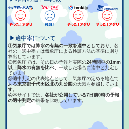
▶適中率について
①
気象庁では降水の有無の一致を適中としており、
各
社の「適中率」は気象庁による検証方法の基準に則り
算出しています。
②気象庁では、その日の予報と実際の
24時間中の1mm
以上降水の有無を比べ、
一致した場合に適中と判定し
ています。
③適中判定の代表地点として、気象庁の定める地点で
ある
東京都千代田区北の丸公園
の天気を参照していま
す。
④本サイトでは、
各社が公開している7日前0時の予報
の適中判定
の結果を比較しています。