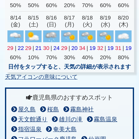
50%
50%
60%
20%
70%
60%
60%
8/14
8/15
8/16
8/17
8/18
8/19
8/20
(金)
(土)
(日)
(月)
(火)
(水)
(木)
29
|
22
29
|
21
30
|
24
29
|
20
34
|
19
32
|
19
31
|
19
60%
10%
70%
30%
40%
20%
80%
日付をタップすると、天気の詳細が表示されます
天気アイコンの意味について
鹿児島県のおすすめスポット
屋久島
桜島
霧島神社
天文館通り
雄川の滝
霧島温泉
指宿温泉
奄美大島