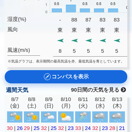
湿度(%)
-
88
87
83
83
8
風向
東
東
東
東
東
風速(m/s)
8
5
5
5
5
※気温グラフは、表示期間の最高気温を赤、最低気温を青としています。
コンパスを表示
週間天気
90日間の天気を見る
8/7
8/8
8/9
8/10
8/11
8/12
8/13
(金)
(土)
(日)
(月)
(火)
(水)
(木)
30
|
26
29
|
25
32
|
25
32
|
23
33
|
24
32
|
23
28
|
21