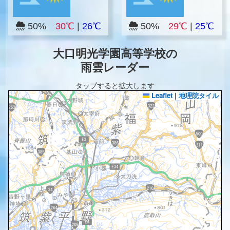
50%
30℃
|
26℃
50%
29℃
|
25℃
大口明光学園高等学校の
雨雲レーダー
タップすると拡大します
Leaflet
|
地理院タイル