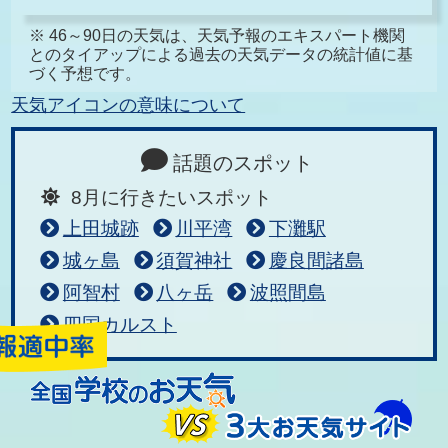
※ 46～90日の天気は、天気予報のエキスパート機関
とのタイアップによる過去の天気データの統計値に基
づく予想です。
天気アイコンの意味について
話題のスポット
8月に行きたいスポット
上田城跡
川平湾
下灘駅
城ヶ島
須賀神社
慶良間諸島
阿智村
八ヶ岳
波照間島
四国カルスト