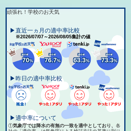
頑張れ！学校のお天気
▶直近一ヵ月の適中率比較
※2026/07/07～2026/08/05集計の値
適中率
適中率
適中率
適中率
70
76.7
63.3
73.3
%
%
%
%
▶昨日の適中率比較
▶適中率について
①
気象庁では降水の有無の一致を適中としており、
各