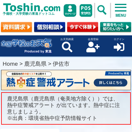
予備校・大学受験の東進ドットコム
MENU
お天気検索
会員登録
ログイン
Produced by 東進
Home
>
鹿児島県
>
伊佐市
鹿児島県（鹿児島県（奄美地方除く））では、
熱中症警戒アラート が出ています。熱中症に注
意しましょう。
※出典：環境省熱中症予防情報サイト