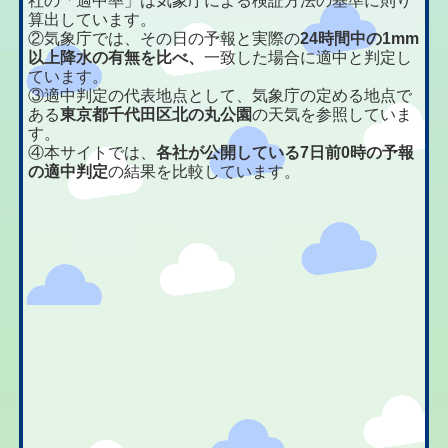
社の「適中率」は気象庁による検証方法の基準に則り
算出しています。
②気象庁では、その日の予報と実際の
24時間中の1mm
以上降水の有無を比べ、
一致した場合に適中と判定し
ています。
③適中判定の代表地点として、気象庁の定める地点で
ある
東京都千代田区北の丸公園
の天気を参照していま
す。
④本サイトでは、
各社が公開している7日前0時の予報
の適中判定
の結果を比較しています。