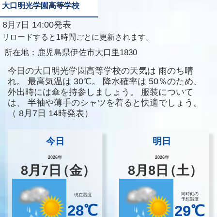
大口明光学園高等学校
8月7日 14:00発表
リロードすると1時間ごとに更新されます。
所在地：
鹿児島県伊佐市大口里1830
今日の大口明光学園高等学校の天気は
雨のち晴
れ。
最高気温は
30℃。
降水確率は
50％のため、
外出時には傘を持参しましょう。
服装について
は、
半袖や薄手のシャツを着ると快適でしょう。
（
8月7日 14時発表）
今日
明日
2026年
2026年
8
月
7
日
（金）
8
月
8
日
（土）
同時刻の
現在温度
予想温度
28℃
29℃