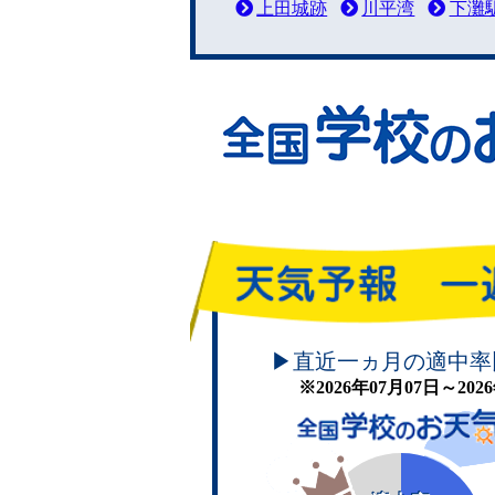
上田城跡
川平湾
下灘
頑張れ！学校のお天気
▶直近一ヵ月の適中率
※2026年07月07日～20