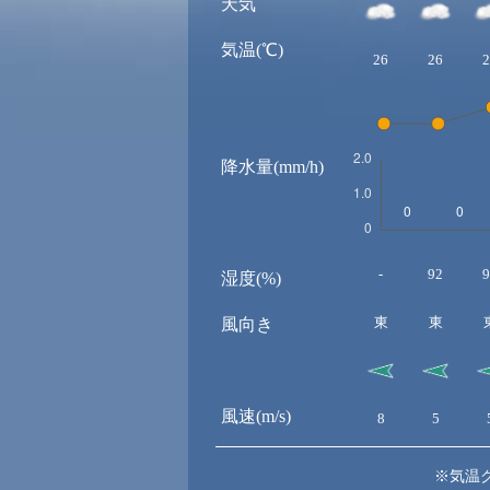
天気
気温(℃)
26
26
2
降水量(mm/h)
-
92
9
湿度(%)
東
東
風向き
風速(m/s)
8
5
※気温