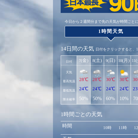
今日から２週間分まで先の天気が時間ごと
1時間天気
14日間の天気
日付をクリックすると、
(金)
(土)
(日)
(月)
7
8
9
10
11
日付
天気
28℃
28℃
30℃
30℃
3
最高気温
24℃
24℃
24℃
24℃
2
最低気温
50%
50%
60%
10%
7
降水確率
1時間ごとの天気
時間
10時
11時
1