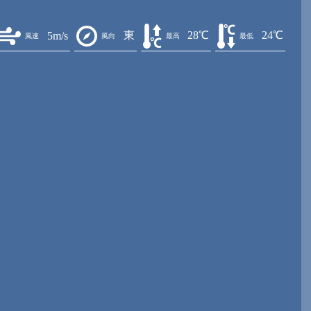
東
28℃
24℃
5m/s
風速
風向
最高
最低