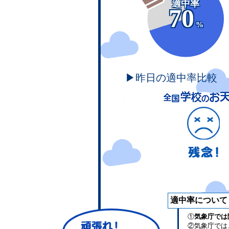
適中率
70
%
▶昨日の適中率比較
適中率について
①
気象庁では
②気象庁では