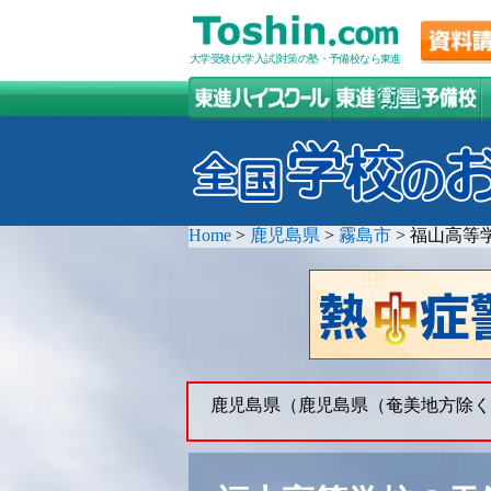
大学受験(大学入試)対策の塾・予備校なら東進
Home
>
鹿児島県
>
霧島市
>
福山高等
鹿児島県（鹿児島県（奄美地方除く