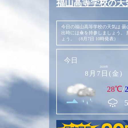
福山高等学校の天
今日の福山高等学校の天気は
曇
出時には傘を持参しましょう。
ょう。
（8月7日 10時発表）
今日
2026年
8月7日(金)
28℃
/