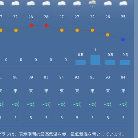
7
27
28
28
27
27
27
26
25
1
90
89
91
94
93
93
93
94
東
東
東
東
東
東
東
東
東
5
5
5
5
5
5
5
5
5
グラフは、表示期間の最高気温を赤、最低気温を青としています。