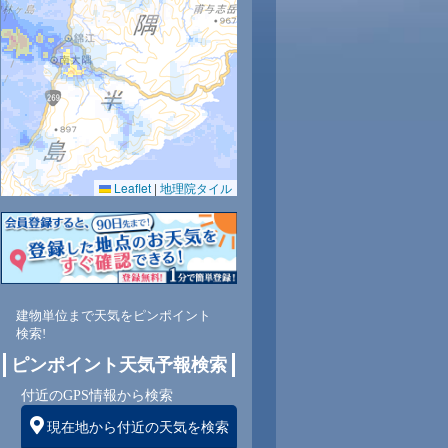
25
25
25
Leaflet
|
地理院タイル
94
94
94
東
東
東
建物単位まで天気をピンポイント
検索!
ピンポイント天気予報検索
5
5
5
付近のGPS情報から検索
現在地から付近の天気を検索