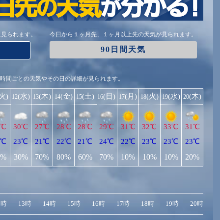
に見られます。
今日から１ヶ月先、１ヶ月以上先の天気が見られます。
90日間天気
1時間ごとの天気やその日の詳細が見られます。
(火)
(水)
(木)
(金)
(土)
(日)
(月)
(火)
(水)
(木)
12
13
14
15
16
17
18
19
20
0℃
30℃
27℃
28℃
28℃
29℃
31℃
32℃
33℃
31℃
3℃
23℃
21℃
22℃
21℃
24℃
22℃
23℃
23℃
23℃
0%
30%
70%
80%
60%
70%
10%
10%
10%
20%
2時
13時
14時
15時
16時
17時
18時
19時
20時
2