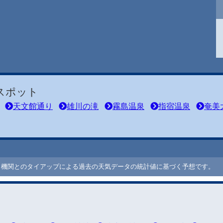
スポット
天文館通り
雄川の滝
霧島温泉
指宿温泉
奄美
ート機関とのタイアップによる過去の天気データの統計値に基づく予想です。