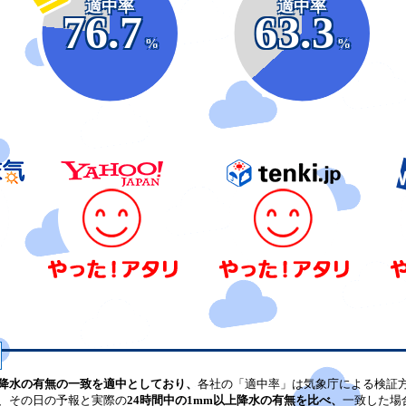
適中率
適中率
76.7
63.3
%
%
降水の有無の一致を適中としており、
各社の「適中率」は気象庁による検証
、その日の予報と実際の
24時間中の1mm以上降水の有無を比べ、
一致した場