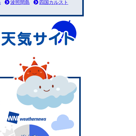
岳
波照間島
四国カルスト