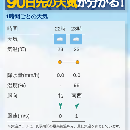
1時間ごとの天気
時間
22時
23時
天気
気温(℃)
23
23
降水量(mm/h)
0.0
0.0
湿度(%)
-
98
風向
北
南西
風速(m/s)
0
1
※気温グラフは、表示期間の最高気温を赤、最低気温を青としています。