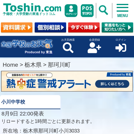
予備校・大学受験の東進ドットコム
MENU
お天気検索
会員登録
ログイン
Produced by 東進
Home
>
栃木県
>
那珂川町
小川中学校
8月9日 22:00発表
リロードすると1時間ごとに更新されます。
所在地：
栃木県那珂川町小川3033