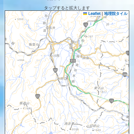
タップすると拡大します
Leaflet
|
地理院タイル