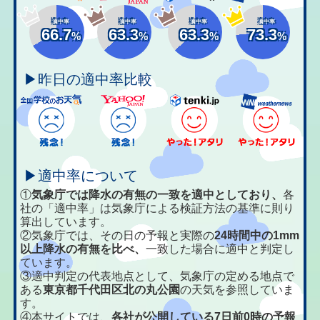
適中率
適中率
適中率
適中率
66.7
63.3
63.3
73.3
%
%
%
%
▶昨日の適中率比較
▶適中率について
①
気象庁では降水の有無の一致を適中としており、
各
社の「適中率」は気象庁による検証方法の基準に則り
算出しています。
②気象庁では、その日の予報と実際の
24時間中の1mm
以上降水の有無を比べ、
一致した場合に適中と判定し
ています。
③適中判定の代表地点として、気象庁の定める地点で
ある
東京都千代田区北の丸公園
の天気を参照していま
す。
④本サイトでは、
各社が公開している7日前0時の予報