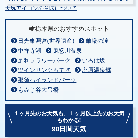
天気アイコンの意味について
栃木県のおすすめスポット
日光東照宮(世界遺産)
華厳の滝
中禅寺湖
鬼怒川温泉
足利フラワーパーク
いろは坂
ツインリンクもてぎ
塩原温泉郷
那須ハイランドパーク
もみじ谷大吊橋
１ヶ月先のお天気も、
１ヶ月以上先のお天気
もわかる!
90日間天気