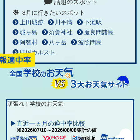
話題のスポット
8月に行きたいスポット
上田城跡
川平湾
下灘駅
城ヶ島
須賀神社
慶良間諸島
阿智村
八ヶ岳
波照間島
四国カルスト
頑張れ！学校のお天気
▶直近一ヵ月の適中率比較
※2026/07/10～2026/08/08集計の値