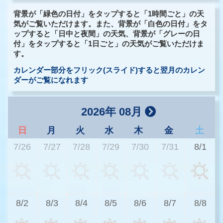
背景が「緑色の日付」をタップすると「1時間ごと」の天
気がご覧いただけます。また、背景が「白色の日付」をタ
ップすると「日中と夜間」の天気、背景が「グレーの日
付」をタップすると「1日ごと」の天気がご覧いただけま
す。
カレンダー部分をフリック(スライド)すると翌月のカレン
ダーがご覧になれます
2026年 08月
日
月
火
水
木
金
土
7/26
7/27
7/28
7/29
7/30
7/31
8/1
3
8/2
8/3
8/4
8/5
8/6
8/7
8/8