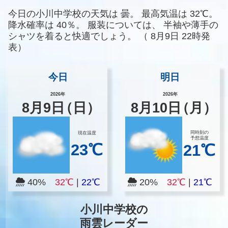
今日の小川中学校の天気は
曇。
最高気温は
32℃。
降水確率は
40％。
服装については、
半袖や薄手の
シャツを着ると快適でしょう。
（
8月9日 22時発
表）
今日
明日
2026年
2026年
8
月
9
日
（日）
8
月
10
日
（月）
同時刻の
現在温度
予想温度
23℃
21℃
40%
32℃
|
22℃
20%
32℃
|
21℃
小川中学校の
雨雲レーダー