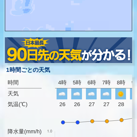
1時間ごとの天気
時間
4時
5時
6時
7時
8時
9
天気
気温(℃)
26
26
27
27
28
3
降水量(mm/h)