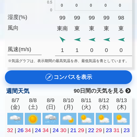
湿度(%)
99
99
99
99
98
8
風向
東南
東
東
東
東
風速(m/s)
1
1
0
0
0
※気温グラフは、表示期間の最高気温を赤、最低気温を青としています。
コンパスを表示
週間天気
90日間の天気を見る
8/7
8/8
8/9
8/10
8/11
8/12
8/13
(金)
(土)
(日)
(月)
(火)
(水)
(木)
32
|
26
34
|
24
34
|
24
30
|
21
29
|
22
29
|
23
31
|
23