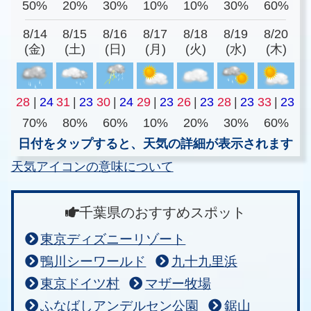
50%
20%
30%
10%
10%
30%
60%
8/14
8/15
8/16
8/17
8/18
8/19
8/20
(金)
(土)
(日)
(月)
(火)
(水)
(木)
28
|
24
31
|
23
30
|
24
29
|
23
26
|
23
28
|
23
33
|
23
70%
80%
60%
10%
20%
30%
60%
日付をタップすると、天気の詳細が表示されます
天気アイコンの意味について
千葉県のおすすめスポット
東京ディズニーリゾート
鴨川シーワールド
九十九里浜
東京ドイツ村
マザー牧場
ふなばしアンデルセン公園
鋸山