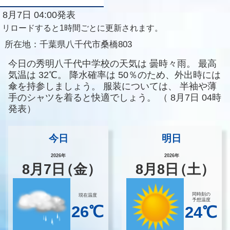
8月7日 04:00発表
リロードすると1時間ごとに更新されます。
所在地：
千葉県八千代市桑橋803
今日の秀明八千代中学校の天気は
曇時々雨。
最高
気温は
32℃。
降水確率は
50％のため、外出時には
傘を持参しましょう。
服装については、
半袖や薄
手のシャツを着ると快適でしょう。
（
8月7日 04時
発表）
今日
明日
2026年
2026年
8
月
7
日
（金）
8
月
8
日
（土）
同時刻の
現在温度
予想温度
26℃
24℃