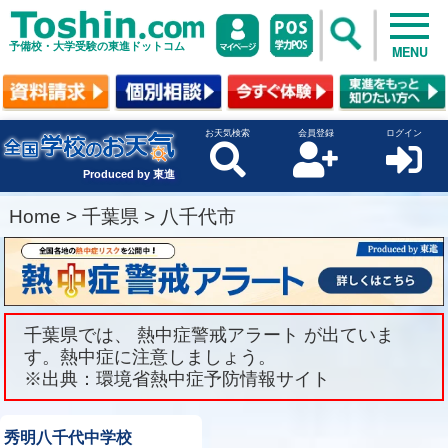
予備校・大学受験の東進ドットコム
MENU
お天気検索
会員登録
ログイン
Produced by 東進
Home
>
千葉県
>
八千代市
千葉県では、 熱中症警戒アラート が出ていま
す。熱中症に注意しましょう。
※出典：環境省熱中症予防情報サイト
秀明八千代中学校