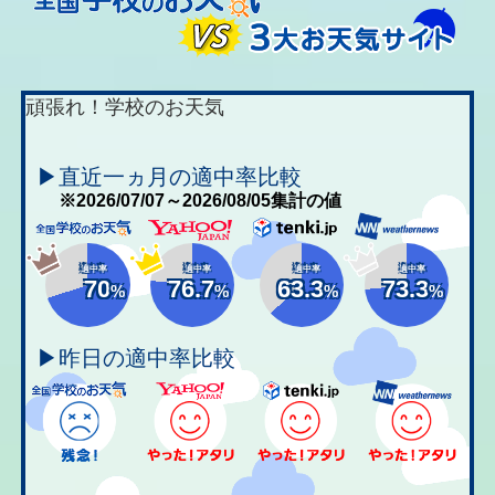
頑張れ！学校のお天気
▶直近一ヵ月の適中率比較
※2026/07/07～2026/08/05集計の値
適中率
適中率
適中率
適中率
70
76.7
63.3
73.3
%
%
%
%
▶昨日の適中率比較