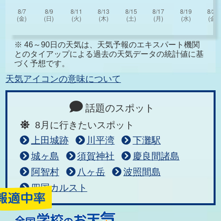
※ 46～90日の天気は、天気予報のエキスパート機関
とのタイアップによる過去の天気データの統計値に基
づく予想です。
天気アイコンの意味について
話題のスポット
8月に行きたいスポット
上田城跡
川平湾
下灘駅
城ヶ島
須賀神社
慶良間諸島
阿智村
八ヶ岳
波照間島
四国カルスト