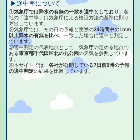
▶適中率について
①
気象庁では降水の有無の一致を適中としており、
各
社の「適中率」は気象庁による検証方法の基準に則り
算出しています。
②気象庁では、その日の予報と実際の
24時間中の1mm
以上降水の有無を比べ、
一致した場合に適中と判定し
ています。
③適中判定の代表地点として、気象庁の定める地点で
ある
東京都千代田区北の丸公園
の天気を参照していま
す。
④本サイトでは、
各社が公開している7日前0時の予報
の適中判定
の結果を比較しています。