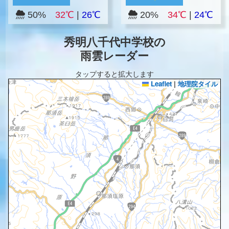
50%
32℃
|
26℃
20%
34℃
|
24℃
秀明八千代中学校の
雨雲レーダー
タップすると拡大します
Leaflet
|
地理院タイル