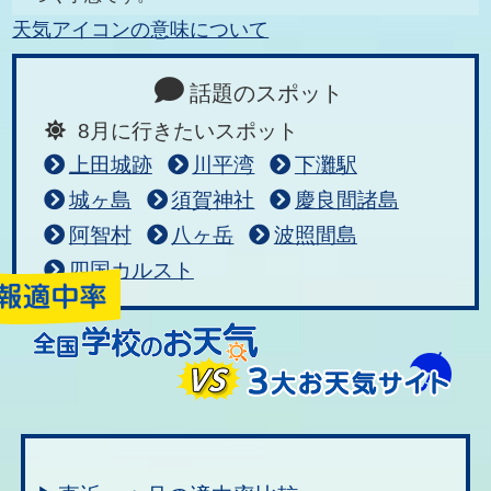
天気アイコンの意味について
話題のスポット
8月に行きたいスポット
上田城跡
川平湾
下灘駅
城ヶ島
須賀神社
慶良間諸島
阿智村
八ヶ岳
波照間島
四国カルスト