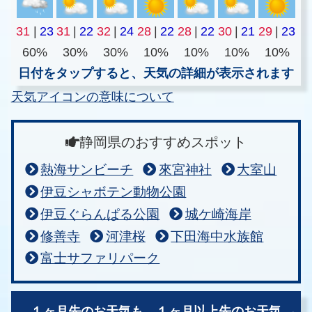
31
|
23
31
|
22
32
|
24
28
|
22
28
|
22
30
|
21
29
|
23
60%
30%
30%
10%
10%
10%
10%
日付をタップすると、天気の詳細が表示されます
天気アイコンの意味について
静岡県のおすすめスポット
熱海サンビーチ
來宮神社
大室山
伊豆シャボテン動物公園
伊豆ぐらんぱる公園
城ケ崎海岸
修善寺
河津桜
下田海中水族館
富士サファリパーク
１ヶ月先のお天気も、
１ヶ月以上先のお天気