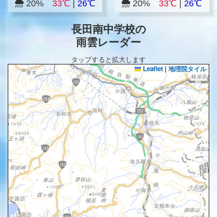
20%
33℃
|
26℃
20%
33℃
|
26℃
長田南中学校の
雨雲レーダー
タップすると拡大します
Leaflet
|
地理院タイル