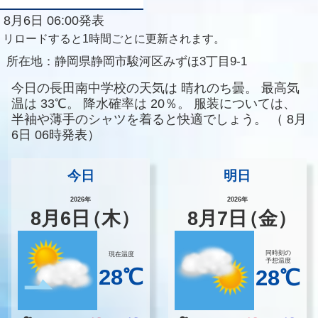
8月6日 06:00発表
リロードすると1時間ごとに更新されます。
所在地：
静岡県静岡市駿河区みずほ3丁目9-1
今日の長田南中学校の天気は
晴れのち曇。
最高気
温は
33℃。
降水確率は
20％。
服装については、
半袖や薄手のシャツを着ると快適でしょう。
（
8月
6日 06時発表）
今日
明日
2026年
2026年
8
月
6
日
（木）
8
月
7
日
（金）
同時刻の
現在温度
予想温度
28℃
28℃