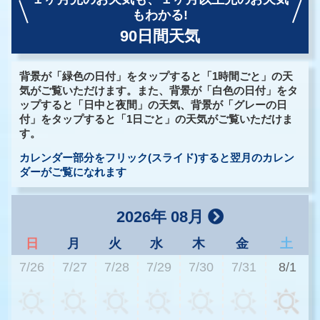
もわかる!
90日間天気
背景が「緑色の日付」をタップすると「1時間ごと」の天
気がご覧いただけます。また、背景が「白色の日付」をタ
ップすると「日中と夜間」の天気、背景が「グレーの日
付」をタップすると「1日ごと」の天気がご覧いただけま
す。
カレンダー部分をフリック(スライド)すると翌月のカレン
ダーがご覧になれます
2026年 08月
日
月
火
水
木
金
土
7/26
7/27
7/28
7/29
7/30
7/31
8/1
2