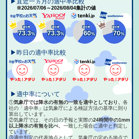
▶直近一ヵ月の適中率比較
※2026/07/06～2026/08/04集計の値
適中率
適中率
適中率
適中率
73.3
73.3
60
70
%
%
%
%
▶昨日の適中率比較
▶適中率について
①
気象庁では降水の有無の一致を適中としており、
各
社の「適中率」は気象庁による検証方法の基準に則り
算出しています。
②気象庁では、その日の予報と実際の
24時間中の1mm
以上降水の有無を比べ、
一致した場合に適中と判定し
ています。
③適中判定の代表地点として、気象庁の定める地点で