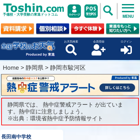
予備校・大学受験の東進ドットコム
MENU
お天気検索
会員登録
ログイン
Produced by 東進
Home
>
静岡県
>
静岡市駿河区
静岡県では、 熱中症警戒アラート が出ていま
す。熱中症に注意しましょう。
※出典：環境省熱中症予防情報サイト
長田南中学校