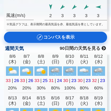
風速(m/s)
2
3
3
3
3
※気温グラフは、表示期間の最高気温を赤、最低気温を青としています。
コンパスを表示
週間天気
90日間の天気を見る
8/6
8/7
8/8
8/9
8/10
8/11
8/12
(木)
(金)
(土)
(日)
(月)
(火)
(水)
33
|
26
33
|
26
33
|
25
31
|
24
30
|
23
30
|
23
32
|
23
20%
20%
30%
80%
100%
80%
60%
8/13
8/14
8/15
8/16
8/17
8/18
8/19
(木)
(金)
(土)
(日)
(月)
(火)
(水)