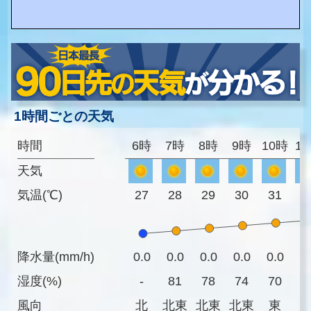
1時間ごとの天気
時間
6時
7時
8時
9時
10時
1
天気
気温(℃)
27
28
29
30
31
3
降水量(mm/h)
0.0
0.0
0.0
0.0
0.0
0
湿度(%)
-
81
78
74
70
6
風向
北
北東
北東
北東
東