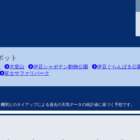
ポット
社
大室山
伊豆シャボテン動物公園
伊豆ぐらんぱる公
富士サファリパーク
ート機関とのタイアップによる過去の天気データの統計値に基づく予想です。