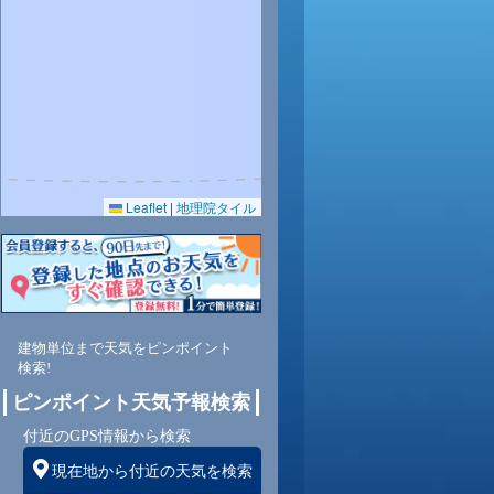
27
27
26
Leaflet
|
地理院タイル
84
86
92
北東
北東
北東
建物単位まで天気をピンポイント
検索!
ピンポイント天気予報検索
2
2
2
付近のGPS情報から検索
現在地から付近の天気を検索