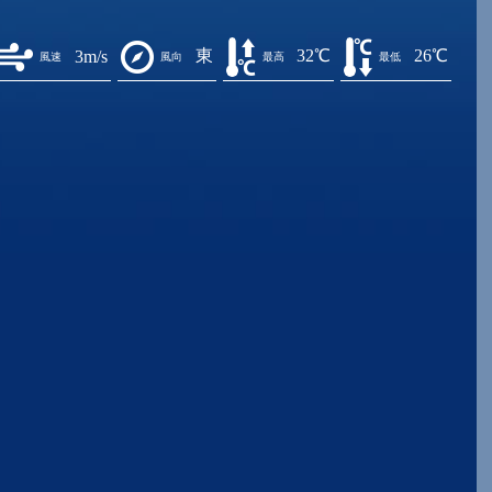
東
32℃
26℃
3m/s
風速
風向
最高
最低