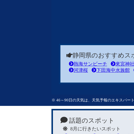
静岡県のおすすめス
熱海サンビーチ
來宮神
河津桜
下田海中水族館
※ 46～90日の天気は、天気予報のエキスパ
話題のスポット
8月に行きたいスポット