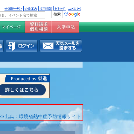
全国統一ﾃｽﾄ
企業案内
採用情報
ｻｲﾄﾏｯﾌﾟ
ﾆｭｰｽﾘﾘｰｽ
※出典：環境省熱中症予防情報サイト