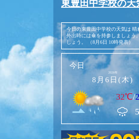
東豊田中学校の天
今日の東豊田中学校の天気は
晴
外出時には傘を持参しましょう
しょう。
（8月6日 10時発表）
今日
2026年
8月6日(木)
32℃
/