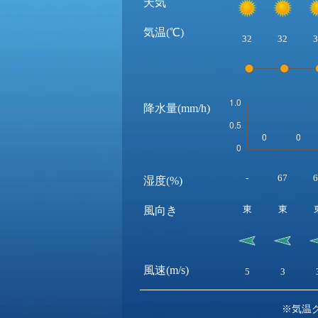
天気
気温(℃)
32
32
3
降水量(mm/h)
-
67
6
湿度(%)
東
東
風向き
風速(m/s)
5
3
※気温