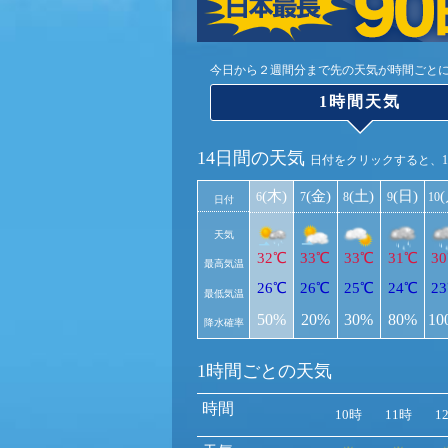
今日から２週間分まで先の天気が時間ごと
1時間天気
14日間の天気
日付をクリックすると、
(木)
(金)
(土)
(日)
6
7
8
9
10
日付
天気
32℃
33℃
33℃
31℃
3
最高気温
26℃
26℃
25℃
24℃
2
最低気温
50%
20%
30%
80%
10
降水確率
1時間ごとの天気
時間
10時
11時
1