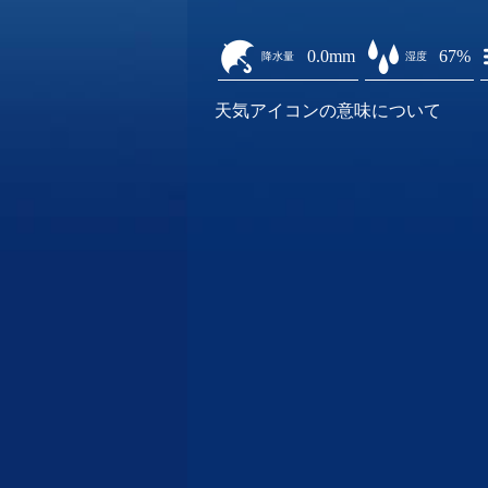
0.0mm
67%
降水量
湿度
天気アイコンの意味について