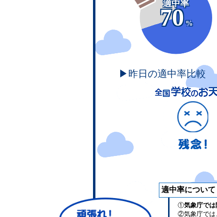
適中率
70
%
▶昨日の適中率比較
適中率について
①
気象庁では
②気象庁では