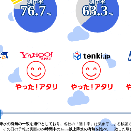
適中率
適中率
76.7
63.3
%
%
降水の有無の一致を適中としており、
各社の「適中率」は気象庁による検証
、その日の予報と実際の
24時間中の1mm以上降水の有無を比べ、
一致した場