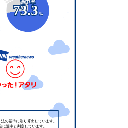
適中率
73.3
%
方法の基準に則り算出しています。
合に適中と判定しています。