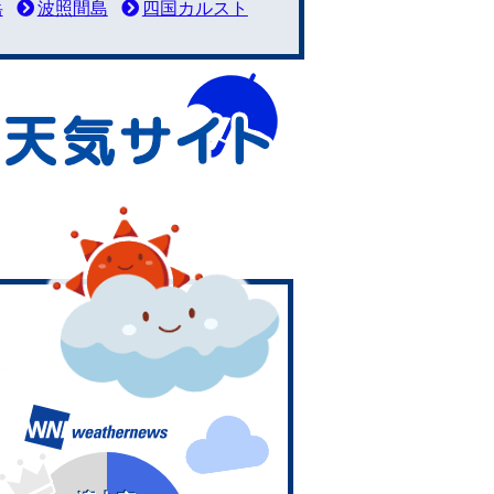
岳
波照間島
四国カルスト