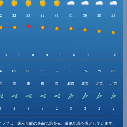
2
32
33
32
31
31
30
29
28
6
65
66
66
67
71
75
79
82
東
東
東
東
東
北東
北東
北東
北東
3
3
3
3
2
3
3
2
2
グラフは、表示期間の最高気温を赤、最低気温を青としています。