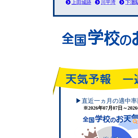
上田城跡
川平湾
下灘
頑張れ！学校のお天気
▶直近一ヵ月の適中率
※2026年07月07日～20