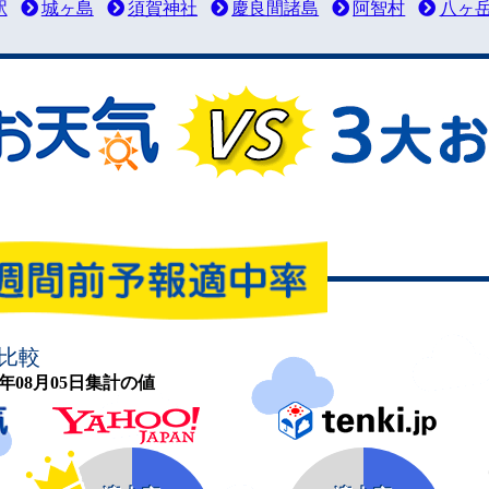
駅
城ヶ島
須賀神社
慶良間諸島
阿智村
八ヶ
比較
26年08月05日集計の値