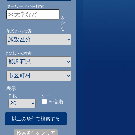
キーワードから検索
を
含
む
施設から検索
地域から検索
表示
件数
ソート
50音順
以上の条件で検索する
検索条件をクリア