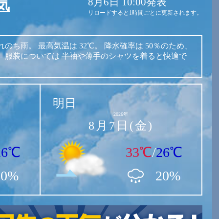
8月6日 10:00発表
気
リロードすると1時間ごとに更新されます。
れのち雨。
最高気温は
32℃。
降水確率は
50％のため、
。
服装については
半袖や薄手のシャツを着ると快適で
明日
2026年
8月7日(金)
26℃
33℃
/
26℃
50%
20%