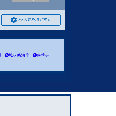
My天気を設定する
園
城ケ崎海岸
修善寺