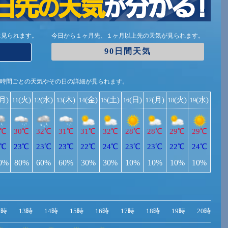
に見られます。
今日から１ヶ月先、１ヶ月以上先の天気が見られます。
90日間天気
1時間ごとの天気やその日の詳細が見られます。
(月)
(火)
(水)
(木)
(金)
(土)
(日)
(月)
(火)
(水)
11
12
13
14
15
16
17
18
19
0℃
30℃
32℃
31℃
31℃
32℃
28℃
28℃
29℃
29℃
3℃
23℃
23℃
23℃
22℃
24℃
23℃
23℃
22℃
24℃
0%
80%
60%
60%
30%
30%
10%
10%
10%
10%
2時
13時
14時
15時
16時
17時
18時
19時
20時
2