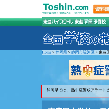
大学受験(大学入試)対策の塾・予備校なら東進
Home
>
静岡県
>
静岡市駿河区
>
東豊
静岡県では、 熱中症警戒アラート