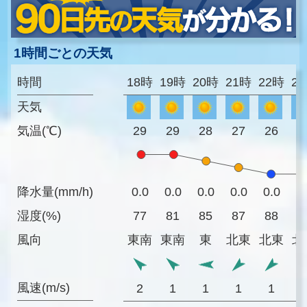
1時間ごとの天気
時間
18時
19時
20時
21時
22時
2
天気
気温(℃)
29
29
28
27
26
2
降水量(mm/h)
0.0
0.0
0.0
0.0
0.0
0
湿度(%)
77
81
85
87
88
8
風向
東南
東南
東
北東
北東
北
風速(m/s)
2
1
1
1
1