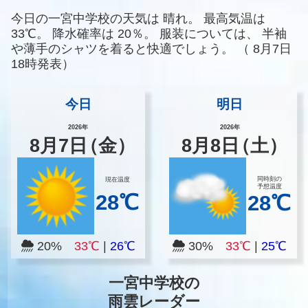
今日の一宮中学校の天気は
晴れ。
最高気温は
33℃。
降水確率は
20％。
服装については、
半袖
や薄手のシャツを着ると快適でしょう。
（
8月7日
18時発表）
今日
明日
2026年
2026年
8
月
7
日
（金）
8
月
8
日
（土）
同時刻の
現在温度
予想温度
28℃
28℃
20%
33℃
|
26℃
30%
33℃
|
25℃
一宮中学校の
雨雲レーダー