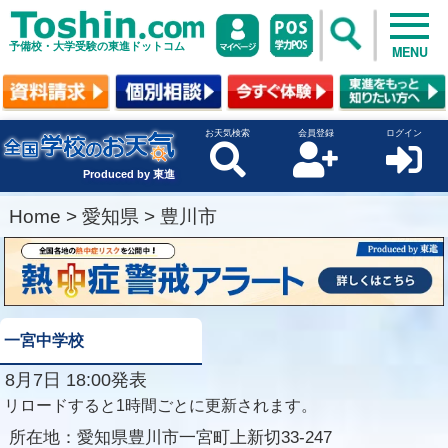
予備校・大学受験の東進ドットコム
MENU
お天気検索
会員登録
ログイン
Produced by 東進
Home
>
愛知県
>
豊川市
一宮中学校
8月7日 18:00発表
リロードすると1時間ごとに更新されます。
所在地：
愛知県豊川市一宮町上新切33-247