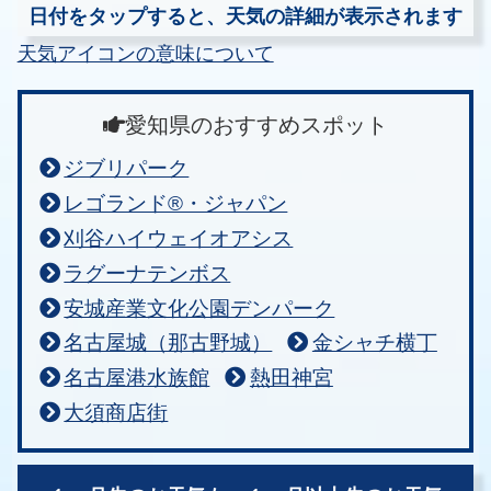
日付をタップすると、天気の詳細が表示されます
天気アイコンの意味について
愛知県のおすすめスポット
ジブリパーク
レゴランド®・ジャパン
刈谷ハイウェイオアシス
ラグーナテンボス
安城産業文化公園デンパーク
名古屋城（那古野城）
金シャチ横丁
名古屋港水族館
熱田神宮
大須商店街