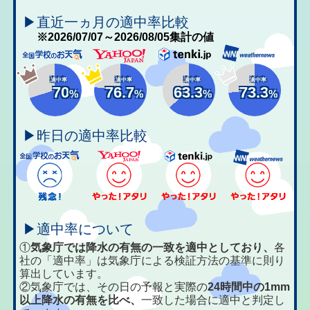
▶直近一ヵ月の適中率比較
※2026/07/07～2026/08/05集計の値
適中率
適中率
適中率
適中率
70
76.7
63.3
73.3
%
%
%
%
▶昨日の適中率比較
▶適中率について
①
気象庁では降水の有無の一致を適中としており、
各
社の「適中率」は気象庁による検証方法の基準に則り
算出しています。
②気象庁では、その日の予報と実際の
24時間中の1mm
以上降水の有無を比べ、
一致した場合に適中と判定し