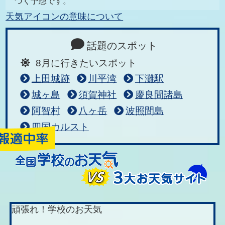
づく予想です。
天気アイコンの意味について
話題のスポット
8月に行きたいスポット
上田城跡
川平湾
下灘駅
城ヶ島
須賀神社
慶良間諸島
阿智村
八ヶ岳
波照間島
四国カルスト
頑張れ！学校のお天気