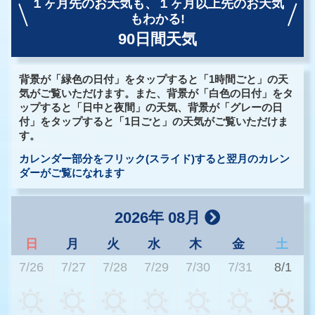
１ヶ月先のお天気も、
１ヶ月以上先のお天気
もわかる!
90日間天気
背景が「緑色の日付」をタップすると「1時間ごと」の天
気がご覧いただけます。また、背景が「白色の日付」をタ
ップすると「日中と夜間」の天気、背景が「グレーの日
付」をタップすると「1日ごと」の天気がご覧いただけま
す。
カレンダー部分をフリック(スライド)すると翌月のカレン
ダーがご覧になれます
2026年 08月
日
月
火
水
木
金
土
7/26
7/27
7/28
7/29
7/30
7/31
8/1
3