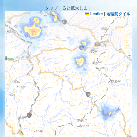
タップすると拡大します
Leaflet
|
地理院タイル