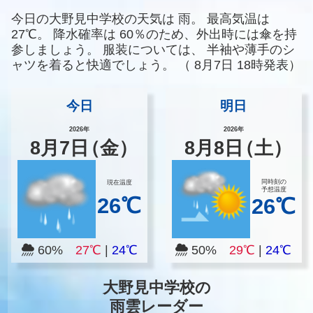
今日の大野見中学校の天気は
雨。
最高気温は
27℃。
降水確率は
60％のため、外出時には傘を持
参しましょう。
服装については、
半袖や薄手のシ
ャツを着ると快適でしょう。
（
8月7日 18時発表）
今日
明日
2026年
2026年
8
月
7
日
（金）
8
月
8
日
（土）
同時刻の
現在温度
予想温度
26℃
26℃
60%
27℃
|
24℃
50%
29℃
|
24℃
大野見中学校の
雨雲レーダー