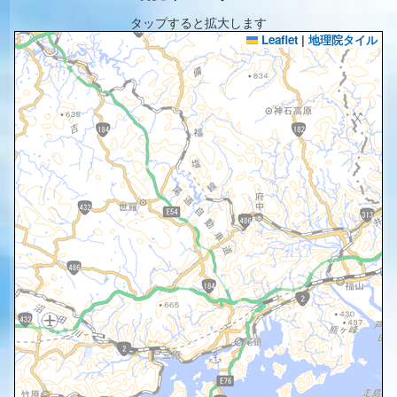
タップすると拡大します
Leaflet
|
地理院タイル