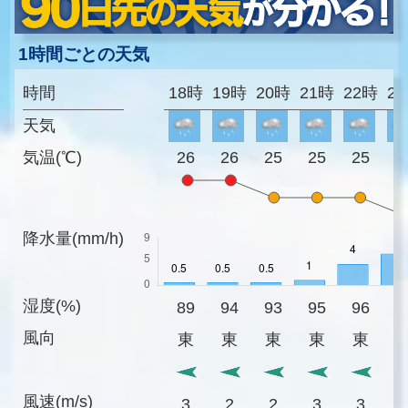
1時間ごとの天気
時間
18時
19時
20時
21時
22時
2
天気
気温(℃)
26
26
25
25
25
2
降水量(mm/h)
湿度(%)
89
94
93
95
96
9
風向
東
東
東
東
東
風速(m/s)
3
2
2
3
3