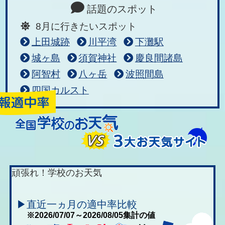
話題のスポット
8月に行きたいスポット
上田城跡
川平湾
下灘駅
城ヶ島
須賀神社
慶良間諸島
阿智村
八ヶ岳
波照間島
四国カルスト
頑張れ！学校のお天気
▶直近一ヵ月の適中率比較
※2026/07/07～2026/08/05集計の値