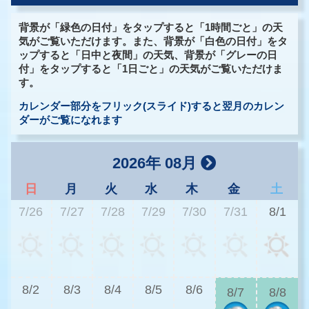
背景が「緑色の日付」をタップすると「1時間ごと」の天
気がご覧いただけます。また、背景が「白色の日付」をタ
ップすると「日中と夜間」の天気、背景が「グレーの日
付」をタップすると「1日ごと」の天気がご覧いただけま
す。
カレンダー部分をフリック(スライド)すると翌月のカレン
ダーがご覧になれます
2026年 08月
日
月
火
水
木
金
土
7/26
7/27
7/28
7/29
7/30
7/31
8/1
2
8/2
8/3
8/4
8/5
8/6
8/7
8/8