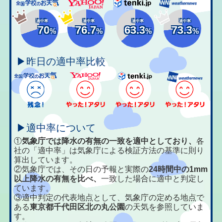
適中率
適中率
適中率
適中率
70
76.7
63.3
73.3
%
%
%
%
▶昨日の適中率比較
▶適中率について
①
気象庁では降水の有無の一致を適中としており、
各
社の「適中率」は気象庁による検証方法の基準に則り
算出しています。
②気象庁では、その日の予報と実際の
24時間中の1mm
以上降水の有無を比べ、
一致した場合に適中と判定し
ています。
③適中判定の代表地点として、気象庁の定める地点で
ある
東京都千代田区北の丸公園
の天気を参照していま
す。