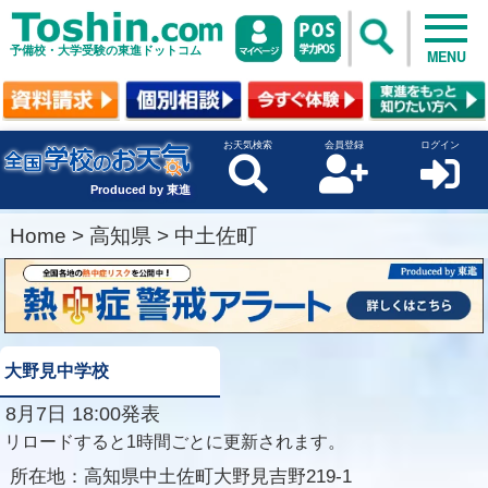
予備校・大学受験の東進ドットコム
MENU
お天気検索
会員登録
ログイン
Produced by 東進
Home
>
高知県
>
中土佐町
大野見中学校
8月7日 18:00発表
リロードすると1時間ごとに更新されます。
所在地：
高知県中土佐町大野見吉野219-1