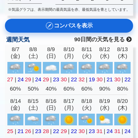
※気温グラフは、表示期間の最高気温を赤、最低気温を青としています。
コンパスを表示
週間天気
90日間の天気を見る
8/7
8/8
8/9
8/10
8/11
8/12
8/13
(金)
(土)
(日)
(月)
(火)
(水)
(木)
27
|
24
29
|
24
29
|
23
30
|
22
32
|
19
30
|
21
30
|
22
60%
50%
40%
60%
60%
90%
80%
8/14
8/15
8/16
8/17
8/18
8/19
8/20
(金)
(土)
(日)
(月)
(火)
(水)
(木)
25
|
21
26
|
23
28
|
22
29
|
22
30
|
23
31
|
24
31
|
24