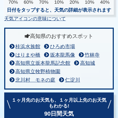
70%
60%
70%
10%
20%
10%
40%
日付をタップすると、天気の詳細が表示されます
天気アイコンの意味について
高知県のおすすめスポット
桂浜水族館
ひろめ市場
はりまや橋
坂本龍馬像
竹林寺
高知県立坂本龍馬記念館
高知城
高知県立牧野植物園
北川村 モネの庭
仁淀川
１ヶ月先のお天気も、
１ヶ月以上先のお天気
もわかる!
90日間天気