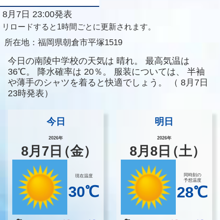
8月7日 23:00発表
リロードすると1時間ごとに更新されます。
所在地：
福岡県朝倉市平塚1519
今日の南陵中学校の天気は
晴れ。
最高気温は
36℃。
降水確率は
20％。
服装については、
半袖
や薄手のシャツを着ると快適でしょう。
（
8月7日
23時発表）
今日
明日
2026年
2026年
8
月
7
日
（金）
8
月
8
日
（土）
同時刻の
現在温度
予想温度
30℃
28℃