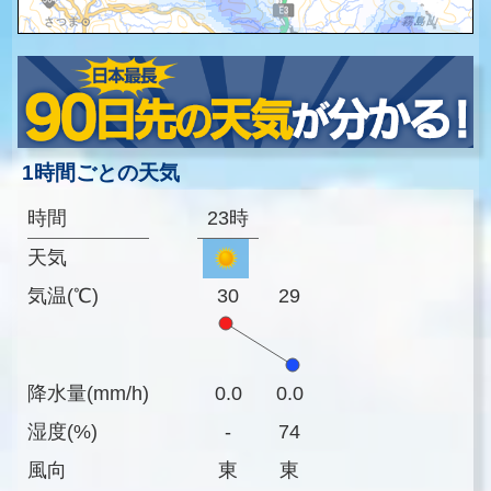
1時間ごとの天気
時間
23時
天気
気温(℃)
30
29
降水量(mm/h)
0.0
0.0
湿度(%)
-
74
風向
東
東