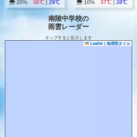
20%
36℃
|
29℃
10%
37℃
|
28℃
南陵中学校の
雨雲レーダー
タップすると拡大します
Leaflet
|
地理院タイル