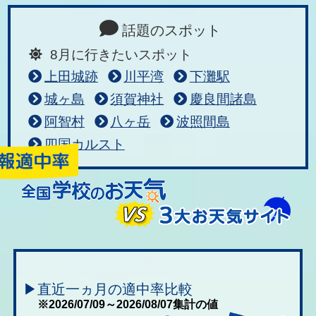
話題のスポット
8月に行きたいスポット
上田城跡
川平湾
下灘駅
城ヶ島
須賀神社
慶良間諸島
阿智村
八ヶ岳
波照間島
四国カルスト
▶直近一ヵ月の適中率比較
※2026/07/09～2026/08/07集計の値