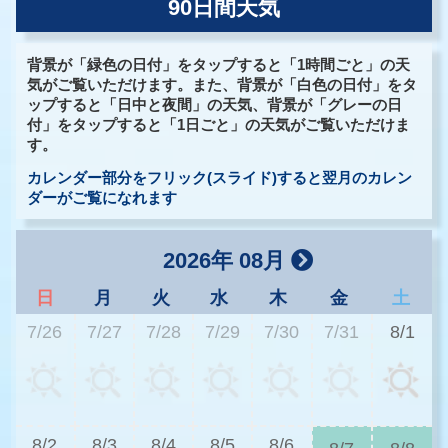
90日間天気
背景が「緑色の日付」をタップすると「1時間ごと」の天
気がご覧いただけます。また、背景が「白色の日付」をタ
ップすると「日中と夜間」の天気、背景が「グレーの日
付」をタップすると「1日ごと」の天気がご覧いただけま
す。
カレンダー部分をフリック(スライド)すると翌月のカレン
ダーがご覧になれます
2026年 08月
日
月
火
水
木
金
土
7/26
7/27
7/28
7/29
7/30
7/31
8/1
3
8/2
8/3
8/4
8/5
8/6