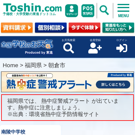
予備校・大学受験の東進ドットコム
MENU
お天気検索
会員登録
ログイン
Produced by 東進
Home
>
福岡県
>
朝倉市
福岡県では、 熱中症警戒アラート が出ていま
す。熱中症に注意しましょう。
※出典：環境省熱中症予防情報サイト
南陵中学校