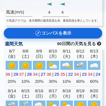
風速(m/s)
4
4
※気温グラフは、表示期間の最高気温を赤、最低気温を青としています。
コンパスを表示
週間天気
90日間の天気を見る
8/7
8/8
8/9
8/10
8/11
8/12
8/13
(金)
(土)
(日)
(月)
(火)
(水)
(木)
36
|
29
37
|
28
34
|
27
36
|
25
35
|
22
34
|
23
34
|
24
20%
10%
20%
30%
10%
60%
60%
8/14
8/15
8/16
8/17
8/18
8/19
8/20
(金)
(土)
(日)
(月)
(火)
(水)
(木)