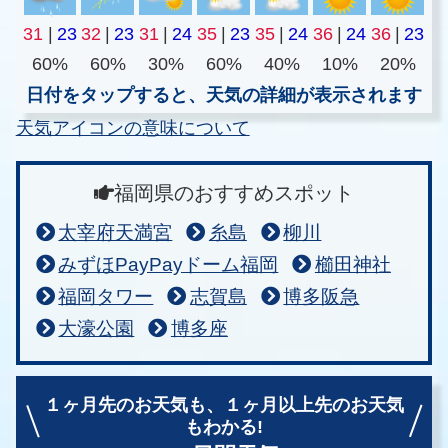
31
|
23
32
|
23
31
|
24
35
|
23
35
|
24
36
|
24
36
|
23
60%
60%
30%
60%
40%
10%
20%
日付をタップすると、天気の詳細が表示されます
天気アイコンの意味について
福岡県のおすすめスポット
太宰府天満宮
糸島
柳川
みずほPayPayドーム福岡
櫛田神社
福岡タワー
志賀島
博多阪急
大濠公園
博多座
１ヶ月先のお天気も、
１ヶ月以上先のお天気
もわかる!