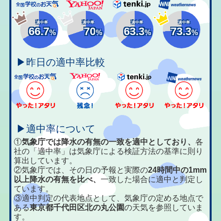
適中率
適中率
適中率
適中率
66.7
70
63.3
73.3
%
%
%
%
▶昨日の適中率比較
▶適中率について
①
気象庁では降水の有無の一致を適中としており、
各
社の「適中率」は気象庁による検証方法の基準に則り
算出しています。
②気象庁では、その日の予報と実際の
24時間中の1mm
以上降水の有無を比べ、
一致した場合に適中と判定し
ています。
③適中判定の代表地点として、気象庁の定める地点で
ある
東京都千代田区北の丸公園
の天気を参照していま
す。