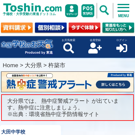
予備校・大学受験の東進ドットコム
MENU
お天気検索
会員登録
ログイン
Produced by 東進
Home
>
大分県
>
杵築市
大分県では、 熱中症警戒アラート が出ていま
す。熱中症に注意しましょう。
※出典：環境省熱中症予防情報サイト
大田中学校