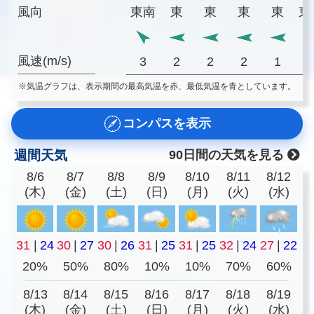
風向
東南
東
東
東
東
東
風速(m/s)
3
2
2
2
1
※気温グラフは、表示期間の最高気温を赤、最低気温を青としています。
コンパスを表示
週間天気
90日間の天気を見る
8/6
8/7
8/8
8/9
8/10
8/11
8/12
(木)
(金)
(土)
(日)
(月)
(火)
(水)
31
|
24
30
|
27
30
|
26
31
|
25
31
|
25
32
|
24
27
|
22
20%
50%
80%
10%
10%
70%
60%
8/13
8/14
8/15
8/16
8/17
8/18
8/19
(木)
(金)
(土)
(日)
(月)
(火)
(水)