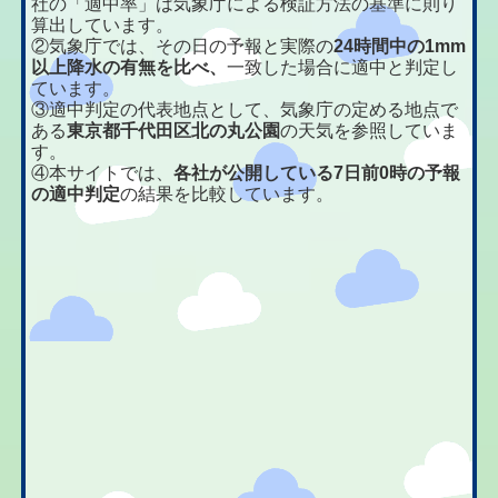
社の「適中率」は気象庁による検証方法の基準に則り
算出しています。
②気象庁では、その日の予報と実際の
24時間中の1mm
以上降水の有無を比べ、
一致した場合に適中と判定し
ています。
③適中判定の代表地点として、気象庁の定める地点で
ある
東京都千代田区北の丸公園
の天気を参照していま
す。
④本サイトでは、
各社が公開している7日前0時の予報
の適中判定
の結果を比較しています。