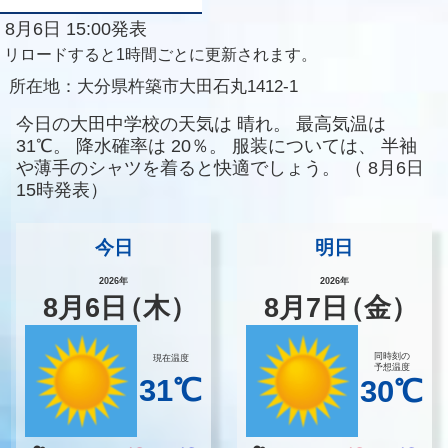
8月6日 15:00発表
リロードすると1時間ごとに更新されます。
所在地：
大分県杵築市大田石丸1412-1
今日の大田中学校の天気は
晴れ。
最高気温は
31℃。
降水確率は
20％。
服装については、
半袖
や薄手のシャツを着ると快適でしょう。
（
8月6日
15時発表）
今日
明日
2026年
2026年
8
月
6
日
（木）
8
月
7
日
（金）
同時刻の
現在温度
予想温度
31℃
30℃