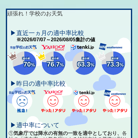
頑張れ！学校のお天気
▶直近一ヵ月の適中率比較
※2026/07/07～2026/08/05集計の値
適中率
適中率
適中率
適中率
70
76.7
63.3
73.3
%
%
%
%
▶昨日の適中率比較
▶適中率について
①
気象庁では降水の有無の一致を適中としており、
各