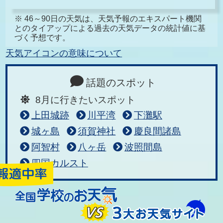
※ 46～90日の天気は、天気予報のエキスパート機関
とのタイアップによる過去の天気データの統計値に基
づく予想です。
天気アイコンの意味について
話題のスポット
8月に行きたいスポット
上田城跡
川平湾
下灘駅
城ヶ島
須賀神社
慶良間諸島
阿智村
八ヶ岳
波照間島
四国カルスト