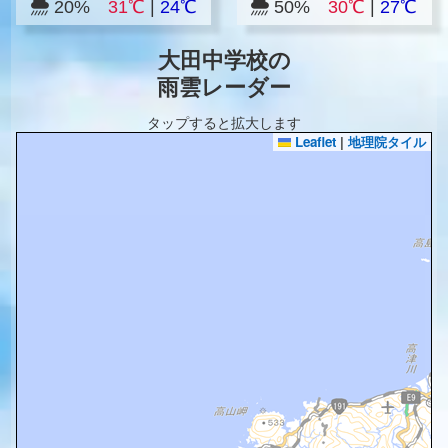
20%
31℃
|
24℃
50%
30℃
|
27℃
大田中学校の
雨雲レーダー
タップすると拡大します
Leaflet
|
地理院タイル