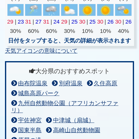
29
|
23
31
|
27
31
|
24
29
|
25
30
|
25
30
|
26
30
|
26
30%
60%
60%
30%
10%
10%
40%
日付をタップすると、天気の詳細が表示されます
天気アイコンの意味について
大分県のおすすめスポット
由布院温泉
別府温泉
久住高原
城島高原パーク
九州自然動物公園（アフリカンサファ
リ）
宇佐神宮
中津城（扇城）
国東半島
高崎山自然動物園