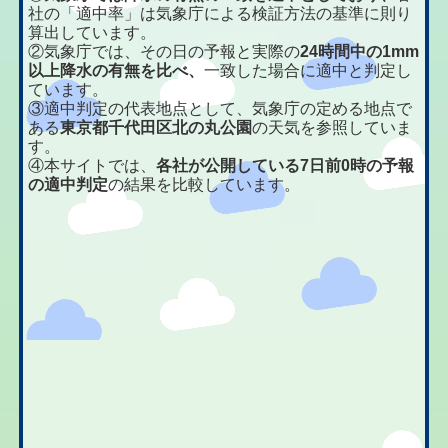
社の「適中率」は気象庁による検証方法の基準に則り
算出しています。
②気象庁では、その日の予報と実際の
24時間中の1mm
以上降水の有無を比べ、
一致した場合に適中と判定し
ています。
③適中判定の代表地点として、気象庁の定める地点で
ある
東京都千代田区北の丸公園
の天気を参照していま
す。
④本サイトでは、
各社が公開している7日前0時の予報
の適中判定
の結果を比較しています。