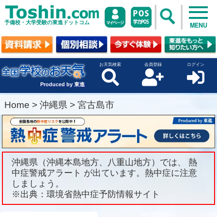
予備校・大学受験の東進ドットコム
MENU
お天気検索
会員登録
ログイン
Produced by 東進
Home
>
沖縄県
>
宮古島市
沖縄県（沖縄本島地方、八重山地方）では、 熱
中症警戒アラート が出ています。熱中症に注意
しましょう。
※出典：環境省熱中症予防情報サイト