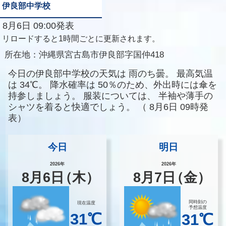
伊良部中学校
8月6日 09:00発表
リロードすると1時間ごとに更新されます。
所在地：
沖縄県宮古島市伊良部字国仲418
今日の伊良部中学校の天気は
雨のち曇。
最高気温
は
34℃。
降水確率は
50％のため、外出時には傘を
持参しましょう。
服装については、
半袖や薄手の
シャツを着ると快適でしょう。
（
8月6日 09時発
表）
今日
明日
2026年
2026年
8
月
6
日
（木）
8
月
7
日
（金）
同時刻の
現在温度
予想温度
31℃
31℃