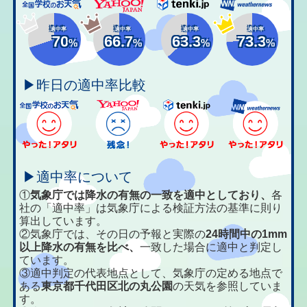
適中率
適中率
適中率
適中率
70
66.7
63.3
73.3
%
%
%
%
▶昨日の適中率比較
▶適中率について
①
気象庁では降水の有無の一致を適中としており、
各
社の「適中率」は気象庁による検証方法の基準に則り
算出しています。
②気象庁では、その日の予報と実際の
24時間中の1mm
以上降水の有無を比べ、
一致した場合に適中と判定し
ています。
③適中判定の代表地点として、気象庁の定める地点で
ある
東京都千代田区北の丸公園
の天気を参照していま
す。