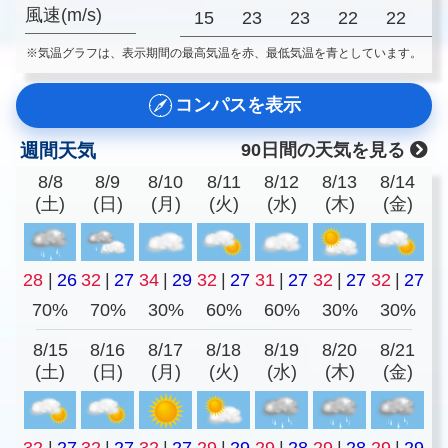
風速(m/s)
15
23
23
22
22
2
※気温グラフは、表示期間の最高気温を赤、最低気温を青としています。
コンパスを表示
週間天気
90日間の天気を見る
8/8
8/9
8/10
8/11
8/12
8/13
8/14
(土)
(日)
(月)
(火)
(水)
(木)
(金)
28
|
26
32
|
27
34
|
29
32
|
27
31
|
27
32
|
27
32
|
27
70%
70%
30%
60%
60%
30%
30%
8/15
8/16
8/17
8/18
8/19
8/20
8/21
(土)
(日)
(月)
(火)
(水)
(木)
(金)
32
|
27
32
|
27
32
|
27
29
|
29
29
|
28
29
|
28
29
|
29