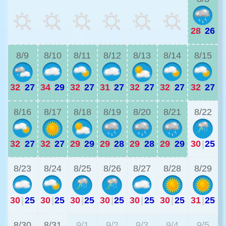
28
|
26
3
8/9
8/10
8/11
8/12
8/13
8/14
8/15
32
|
27
34
|
29
32
|
27
31
|
27
32
|
27
32
|
27
32
|
27
3
8/16
8/17
8/18
8/19
8/20
8/21
8/22
32
|
27
32
|
27
29
|
29
29
|
28
29
|
28
29
|
29
30
|
25
3
8/23
8/24
8/25
8/26
8/27
8/28
8/29
30
|
25
30
|
25
30
|
25
30
|
25
30
|
25
30
|
25
31
|
25
3
8/30
8/31
9/1
9/2
9/3
9/4
9/5