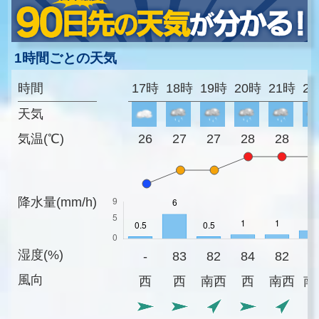
1時間ごとの天気
時間
17時
18時
19時
20時
21時
2
天気
気温(℃)
26
27
27
28
28
2
降水量(mm/h)
湿度(%)
-
83
82
84
82
8
風向
西
西
南西
西
南西
南