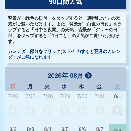
90日間天気
背景が「緑色の日付」をタップすると「1時間ごと」の天
気がご覧いただけます。また、背景が「白色の日付」をタ
ップすると「日中と夜間」の天気、背景が「グレーの日
付」をタップすると「1日ごと」の天気がご覧いただけま
す。
カレンダー部分をフリック(スライド)すると翌月のカレン
ダーがご覧になれます
2026年 08月
日
月
火
水
木
金
土
7/26
7/27
7/28
7/29
7/30
7/31
8/1
3
8/2
8/3
8/4
8/5
8/6
8/7
8/8