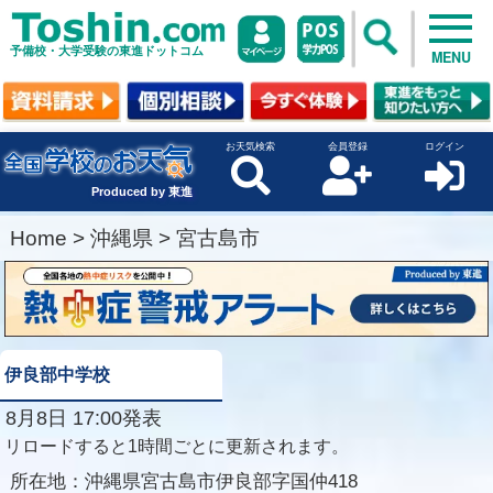
予備校・大学受験の東進ドットコム
MENU
お天気検索
会員登録
ログイン
Produced by 東進
Home
>
沖縄県
>
宮古島市
伊良部中学校
8月8日 17:00発表
リロードすると1時間ごとに更新されます。
所在地：
沖縄県宮古島市伊良部字国仲418