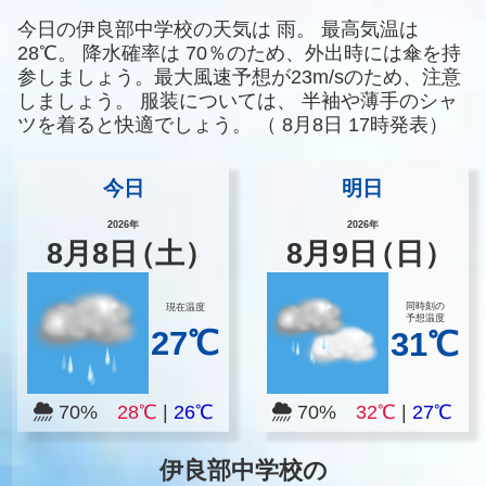
今日の伊良部中学校の天気は
雨。
最高気温は
28℃。
降水確率は
70％のため、外出時には傘を持
参しましょう。最大風速予想が23m/sのため、注意
しましょう。
服装については、
半袖や薄手のシャ
ツを着ると快適でしょう。
（
8月8日 17時発表）
今日
明日
2026年
2026年
8
月
8
日
（土）
8
月
9
日
（日）
同時刻の
現在温度
予想温度
27℃
31℃
70%
28℃
|
26℃
70%
32℃
|
27℃
伊良部中学校の