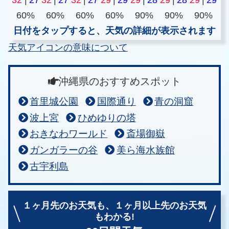
60%
60%
60%
60%
90%
90%
90%
日付をタップすると、天気の詳細が表示されます
天気アイコンの意味について
沖縄県のおすすめスポット
首里城公園
国際通り
青の洞窟
波上宮
ひめゆりの塔
おきなわワールド
斎場御嶽
ガンガラーの谷
美ら海水族館
古宇利島
１ヶ月先のお天気も、
１ヶ月以上先のお天気
もわかる!