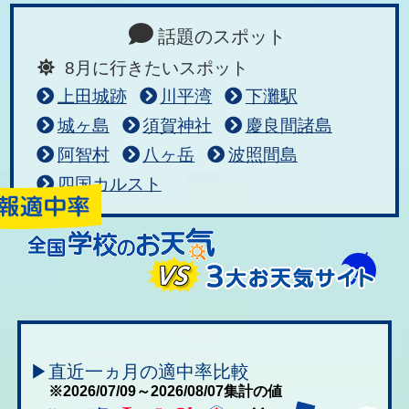
話題のスポット
8月に行きたいスポット
上田城跡
川平湾
下灘駅
城ヶ島
須賀神社
慶良間諸島
阿智村
八ヶ岳
波照間島
四国カルスト
▶直近一ヵ月の適中率比較
※2026/07/09～2026/08/07集計の値