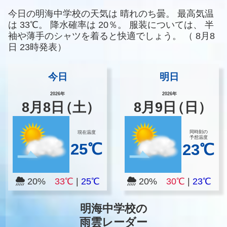
今日の明海中学校の天気は
晴れのち曇。
最高気温
は
33℃。
降水確率は
20％。
服装については、
半
袖や薄手のシャツを着ると快適でしょう。
（
8月8
日 23時発表）
今日
明日
2026年
2026年
8
月
8
日
（土）
8
月
9
日
（日）
同時刻の
現在温度
予想温度
25℃
23℃
20%
33℃
|
25℃
20%
30℃
|
23℃
明海中学校の
雨雲レーダー