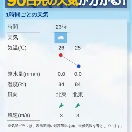
1時間ごとの天気
時間
23時
天気
気温(℃)
26
25
降水量(mm/h)
0.0
0.0
湿度(%)
84
84
風向
北東
北東
風速(m/s)
3
3
※気温グラフは、表示期間の最高気温を赤、最低気温を青としています。