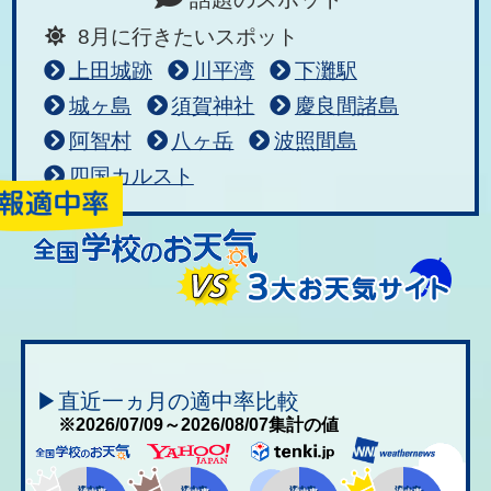
8月に行きたいスポット
上田城跡
川平湾
下灘駅
城ヶ島
須賀神社
慶良間諸島
阿智村
八ヶ岳
波照間島
四国カルスト
▶直近一ヵ月の適中率比較
※2026/07/09～2026/08/07集計の値