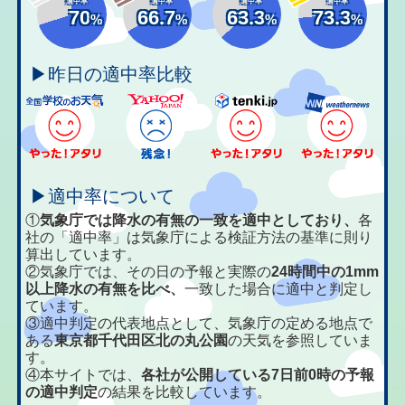
適中率
適中率
適中率
適中率
70
66.7
63.3
73.3
%
%
%
%
▶昨日の適中率比較
▶適中率について
①
気象庁では降水の有無の一致を適中としており、
各
社の「適中率」は気象庁による検証方法の基準に則り
算出しています。
②気象庁では、その日の予報と実際の
24時間中の1mm
以上降水の有無を比べ、
一致した場合に適中と判定し
ています。
③適中判定の代表地点として、気象庁の定める地点で
ある
東京都千代田区北の丸公園
の天気を参照していま
す。
④本サイトでは、
各社が公開している7日前0時の予報
の適中判定
の結果を比較しています。