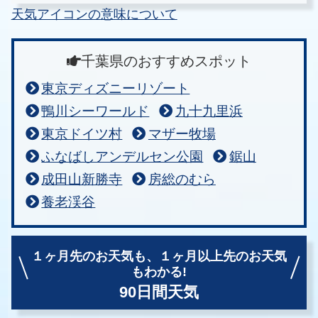
天気アイコンの意味について
千葉県のおすすめスポット
東京ディズニーリゾート
鴨川シーワールド
九十九里浜
東京ドイツ村
マザー牧場
ふなばしアンデルセン公園
鋸山
成田山新勝寺
房総のむら
養老渓谷
１ヶ月先のお天気も、
１ヶ月以上先のお天気
もわかる!
90日間天気