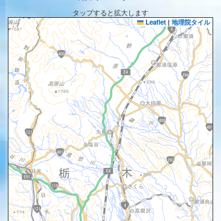
タップすると拡大します
Leaflet
|
地理院タイル