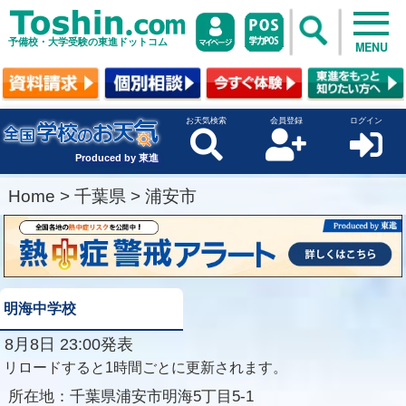
予備校・大学受験の東進ドットコム
MENU
お天気検索
会員登録
ログイン
Produced by 東進
Home
>
千葉県
>
浦安市
明海中学校
8月8日 23:00発表
リロードすると1時間ごとに更新されます。
所在地：
千葉県浦安市明海5丁目5-1