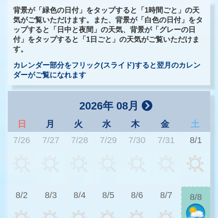
背景が「緑色の日付」をタップすると「1時間ごと」の天
気がご覧いただけます。また、背景が「白色の日付」をタ
ップすると「日中と夜間」の天気、背景が「グレーの日
付」をタップすると「1日ごと」の天気がご覧いただけま
す。
カレンダー部分をフリック(スライド)すると翌月のカレン
ダーがご覧になれます
2026年 08月
日
月
火
水
木
金
土
7/26
7/27
7/28
7/29
7/30
7/31
8/1
3
8/2
8/3
8/4
8/5
8/6
8/7
8/8