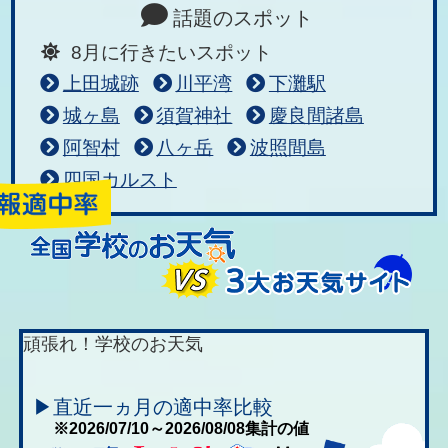
話題のスポット
8月に行きたいスポット
上田城跡
川平湾
下灘駅
城ヶ島
須賀神社
慶良間諸島
阿智村
八ヶ岳
波照間島
四国カルスト
頑張れ！学校のお天気
▶直近一ヵ月の適中率比較
※2026/07/10～2026/08/08集計の値