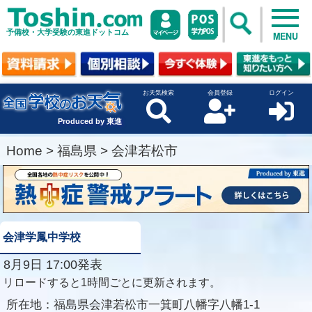
予備校・大学受験の東進ドットコム
MENU
お天気検索
会員登録
ログイン
Produced by 東進
Home
>
福島県
>
会津若松市
会津学鳳中学校
8月9日 17:00発表
リロードすると1時間ごとに更新されます。
所在地：
福島県会津若松市一箕町八幡字八幡1-1