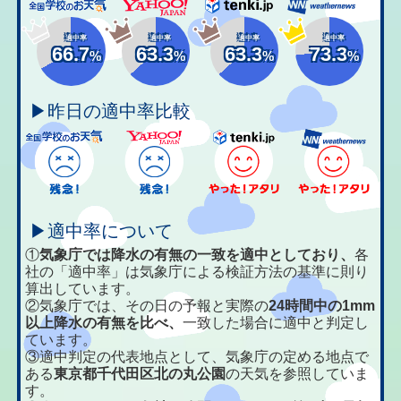
適中率
適中率
適中率
適中率
66.7
63.3
63.3
73.3
%
%
%
%
▶昨日の適中率比較
▶適中率について
①
気象庁では降水の有無の一致を適中としており、
各
社の「適中率」は気象庁による検証方法の基準に則り
算出しています。
②気象庁では、その日の予報と実際の
24時間中の1mm
以上降水の有無を比べ、
一致した場合に適中と判定し
ています。
③適中判定の代表地点として、気象庁の定める地点で
ある
東京都千代田区北の丸公園
の天気を参照していま
す。