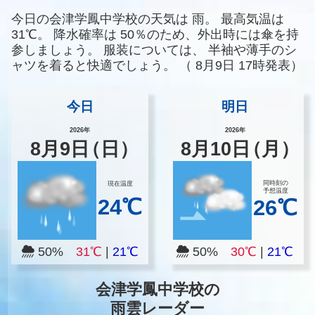
今日の会津学鳳中学校の天気は
雨。
最高気温は
31℃。
降水確率は
50％のため、外出時には傘を持
参しましょう。
服装については、
半袖や薄手のシ
ャツを着ると快適でしょう。
（
8月9日 17時発表）
今日
明日
2026年
2026年
8
月
9
日
（日）
8
月
10
日
（月）
同時刻の
現在温度
予想温度
24℃
26℃
50%
31℃
|
21℃
50%
30℃
|
21℃
会津学鳳中学校の
雨雲レーダー