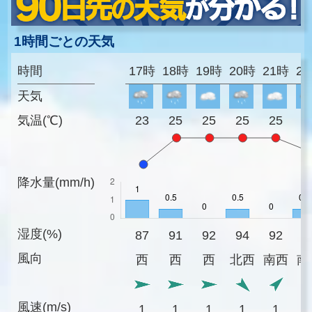
1時間ごとの天気
時間
17時
18時
19時
20時
21時
2
天気
気温(℃)
23
25
25
25
25
2
降水量(mm/h)
湿度(%)
87
91
92
94
92
9
風向
西
西
西
北西
南西
南
風速(m/s)
1
1
1
1
1