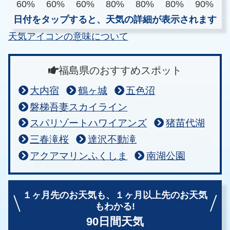
60%
60%
60%
80%
80%
80%
90%
日付をタップすると、天気の詳細が表示されます
天気アイコンの意味について
福島県のおすすめスポット
大内宿
鶴ヶ城
五色沼
磐梯吾妻スカイライン
スパリゾートハワイアンズ
猪苗代湖
三春滝桜
達沢不動滝
アクアマリンふくしま
南湖公園
１ヶ月先のお天気も、
１ヶ月以上先のお天気
もわかる!
90日間天気