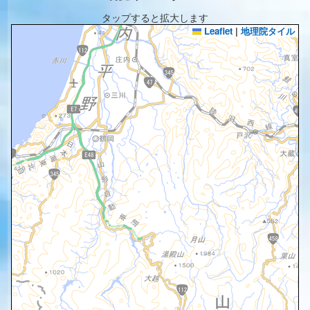
タップすると拡大します
Leaflet
|
地理院タイル