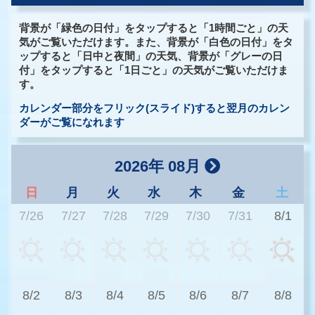
背景が「緑色の日付」をタップすると「1時間ごと」の天
気がご覧いただけます。また、背景が「白色の日付」をタ
ップすると「日中と夜間」の天気、背景が「グレーの日
付」をタップすると「1日ごと」の天気がご覧いただけま
す。
カレンダー部分をフリック(スライド)すると翌月のカレン
ダーがご覧になれます
2026年 08月
日
月
火
水
木
金
土
7/26
7/27
7/28
7/29
7/30
7/31
8/1
2
8/2
8/3
8/4
8/5
8/6
8/7
8/8