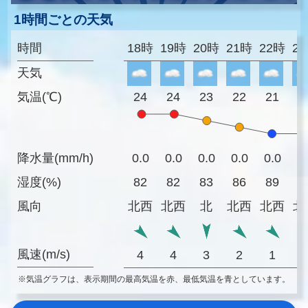
1時間ごとの天気
時間
18時
19時
20時
21時
22時
2
天気
気温(℃)
24
24
23
22
21
2
降水量(mm/h)
0.0
0.0
0.0
0.0
0.0
0
湿度(%)
82
82
83
86
89
8
風向
北西
北西
北
北西
北西
北
風速(m/s)
4
4
3
2
1
※気温グラフは、表示期間の最高気温を赤、最低気温を青としています。