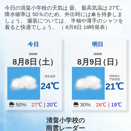
今日の清畠小学校の天気は
曇。
最高気温は
27℃。
降水確率は
50％のため、外出時には傘を持参しま
しょう。
服装については、
半袖や薄手のシャツを
着ると快適でしょう。
（
8月8日 18時発表）
今日
明日
2026年
2026年
8
月
8
日
（土）
8
月
9
日
（日）
同時刻の
現在温度
予想温度
24℃
21℃
50%
27℃
|
20℃
30%
26℃
|
19℃
清畠小学校の
雨雲レーダー