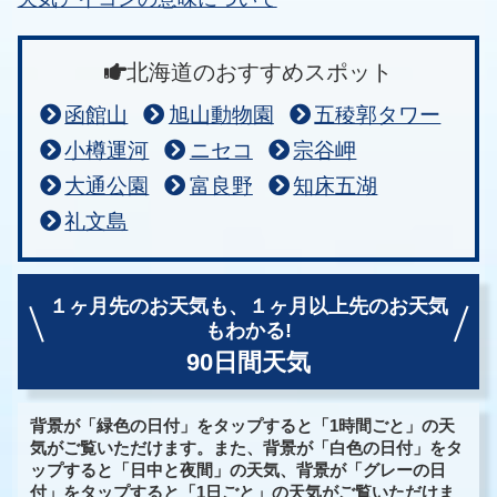
北海道のおすすめスポット
函館山
旭山動物園
五稜郭タワー
小樽運河
ニセコ
宗谷岬
大通公園
富良野
知床五湖
礼文島
１ヶ月先のお天気も、
１ヶ月以上先のお天気
もわかる!
90日間天気
背景が「緑色の日付」をタップすると「1時間ごと」の天
気がご覧いただけます。また、背景が「白色の日付」をタ
ップすると「日中と夜間」の天気、背景が「グレーの日
付」をタップすると「1日ごと」の天気がご覧いただけま