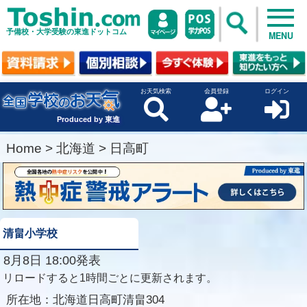
予備校・大学受験の東進ドットコム
MENU
お天気検索
会員登録
ログイン
Produced by 東進
Home
>
北海道
>
日高町
清畠小学校
8月8日 18:00発表
リロードすると1時間ごとに更新されます。
所在地：
北海道日高町清畠304