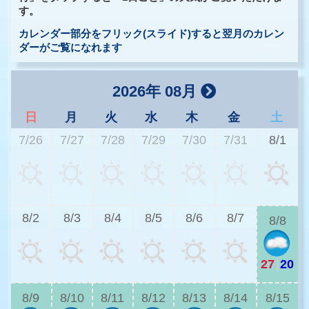
す。
カレンダー部分をフリック(スライド)すると翌月のカレン
ダーがご覧になれます
2026年 08月
日
月
火
水
木
金
土
7/26
7/27
7/28
7/29
7/30
7/31
8/1
2
8/2
8/3
8/4
8/5
8/6
8/7
8/8
27
|
20
2
8/9
8/10
8/11
8/12
8/13
8/14
8/15