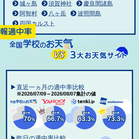
城ヶ島
須賀神社
慶良間諸島
阿智村
八ヶ岳
波照間島
四国カルスト
▶直近一ヵ月の適中率比較
※2026/07/09～2026/08/07集計の値
適中率
適中率
適中率
適中率
70
66.7
63.3
73.3
%
%
%
%
▶昨日の適中率比較