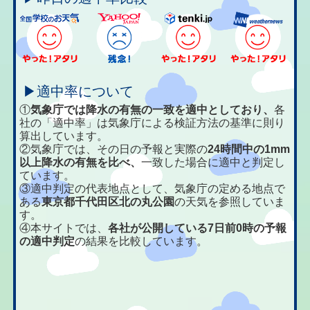
▶適中率について
①
気象庁では降水の有無の一致を適中としており、
各
社の「適中率」は気象庁による検証方法の基準に則り
算出しています。
②気象庁では、その日の予報と実際の
24時間中の1mm
以上降水の有無を比べ、
一致した場合に適中と判定し
ています。
③適中判定の代表地点として、気象庁の定める地点で
ある
東京都千代田区北の丸公園
の天気を参照していま
す。
④本サイトでは、
各社が公開している7日前0時の予報
の適中判定
の結果を比較しています。