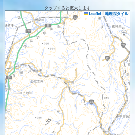
タップすると拡大します
Leaflet
|
地理院タイル