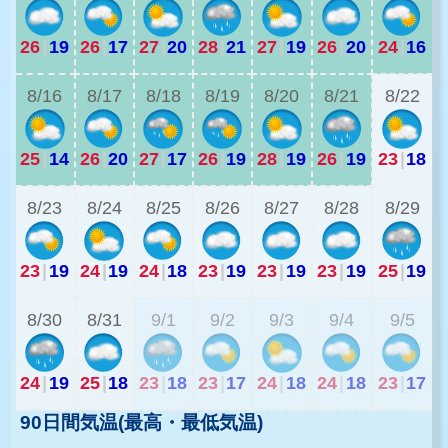
26
|
19
26
|
17
27
|
20
28
|
21
27
|
19
26
|
20
24
|
16
2
8/16
8/17
8/18
8/19
8/20
8/21
8/22
25
|
14
26
|
20
27
|
17
26
|
19
28
|
19
26
|
19
23
|
18
2
8/23
8/24
8/25
8/26
8/27
8/28
8/29
23
|
19
24
|
19
24
|
18
23
|
19
23
|
19
23
|
19
25
|
19
2
8/30
8/31
9/1
9/2
9/3
9/4
9/5
24
|
19
25
|
18
23
|
18
23
|
17
24
|
18
24
|
18
23
|
17
90日間気温(最高・最低気温)