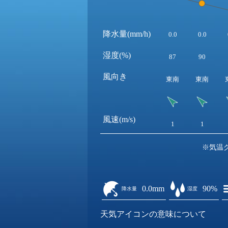
降水量(mm/h)
0.0
0.0
湿度(%)
87
90
風向き
東南
東南
風速(m/s)
1
1
※気温
0.0mm
90%
降水量
湿度
天気アイコンの意味について