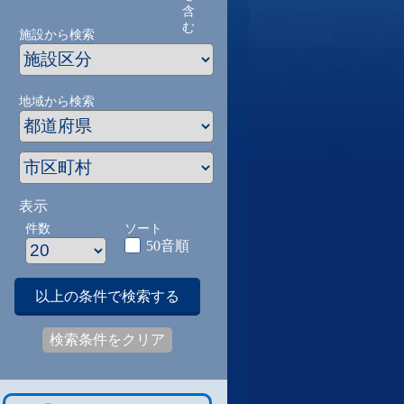
含
む
施設から検索
地域から検索
表示
件数
ソート
50音順
以上の条件で検索する
検索条件をクリア