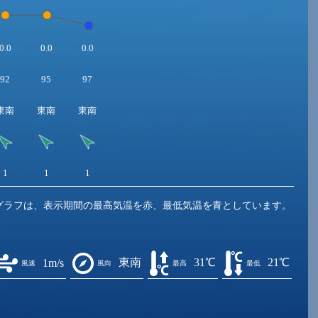
0.0
0.0
0.0
92
95
97
東南
東南
東南
1
1
1
グラフは、表示期間の最高気温を赤、最低気温を青としています。
東南
31℃
21℃
1m/s
風速
風向
最高
最低