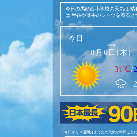
今日の馬頭西小学校の天気は
晴
は
半袖や薄手のシャツを着ると
今日
2026年
8月6日(木)
31℃
/
今日から２週間分まで先の天気が時間ごと