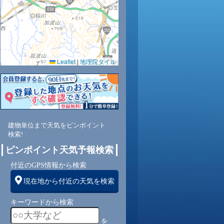
Leaflet
|
地理院タイル
建物単位まで天気をピンポイント
検索!
ピンポイント天気予報検索
付近のGPS情報から検索
現在地から付近の天気を検索
キーワードから検索
を