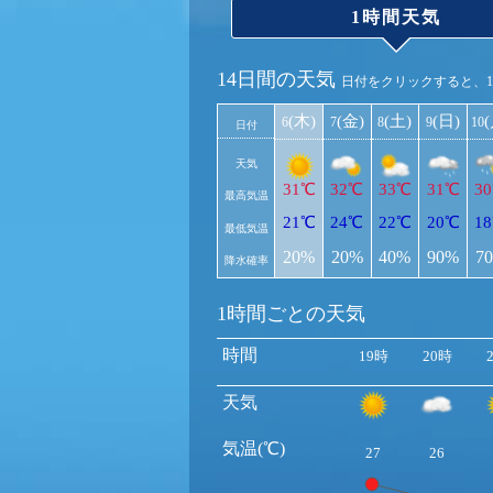
1時間天気
14日間の天気
日付をクリックすると、
(木)
(金)
(土)
(日)
6
7
8
9
10
日付
天気
31℃
32℃
33℃
31℃
3
最高気温
21℃
24℃
22℃
20℃
1
最低気温
20%
20%
40%
90%
7
降水確率
1時間ごとの天気
時間
19時
20時
天気
気温(℃)
27
26