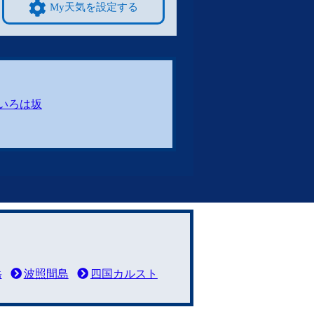
My天気を設定する
いろは坂
岳
波照間島
四国カルスト