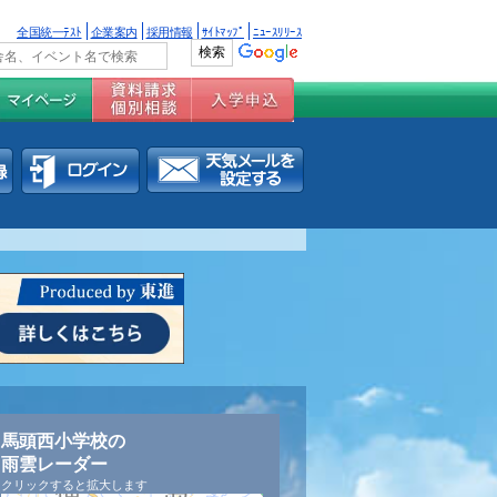
全国統一ﾃｽﾄ
企業案内
採用情報
ｻｲﾄﾏｯﾌﾟ
ﾆｭｰｽﾘﾘｰｽ
馬頭西小学校の
雨雲レーダー
クリックすると拡大します