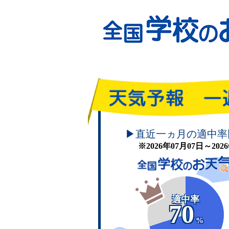
頑張れ！学校のお天気
▶直近一ヵ月の適中率
※2026年07月07日～20
適中率
70
%