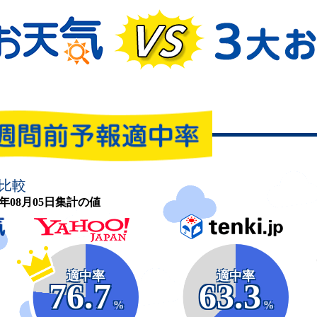
比較
26年08月05日集計の値
適中率
適中率
76.7
63.3
%
%