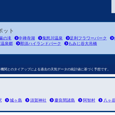
ポット
厳の滝
中禅寺湖
鬼怒川温泉
足利フラワーパーク
原温泉郷
那須ハイランドパーク
もみじ谷大吊橋
ート機関とのタイアップによる過去の天気データの統計値に基づく予想です。
駅
城ヶ島
須賀神社
慶良間諸島
阿智村
八ヶ