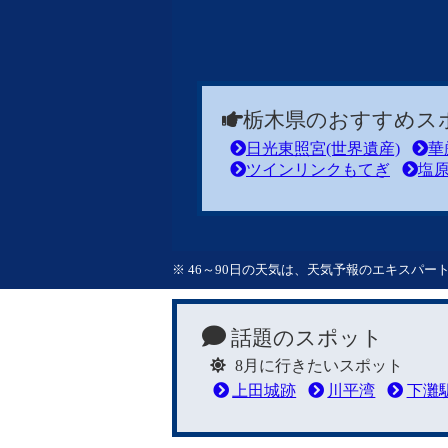
栃木県のおすすめス
日光東照宮(世界遺産)
華
ツインリンクもてぎ
塩
※ 46～90日の天気は、天気予報のエキスパ
話題のスポット
8月に行きたいスポット
上田城跡
川平湾
下灘