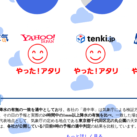
降水の有無の一致を適中としており、
各社の「適中率」は気象庁による検証
、その日の予報と実際の
24時間中の1mm以上降水の有無を比べ、
一致した場
代表地点として、気象庁の定める地点である
東京都千代田区北の丸公園
の天
は、
各社が公開している7日前0時の予報の適中判定
の結果を比較しています
もっと詳しく見る