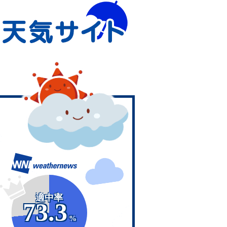
適中率
73.3
%