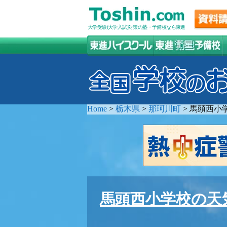
大学受験(大学入試)対策の塾・予備校なら東進
Home
>
栃木県
>
那珂川町
>
馬頭西小
馬頭西小学校の天