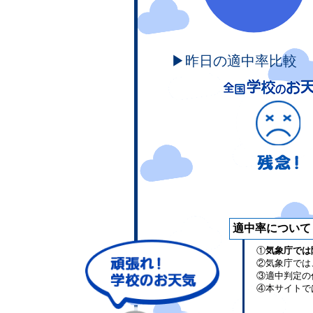
▶昨日の適中率比較
適中率について
①
気象庁では
②気象庁では
③適中判定の
④本サイトで