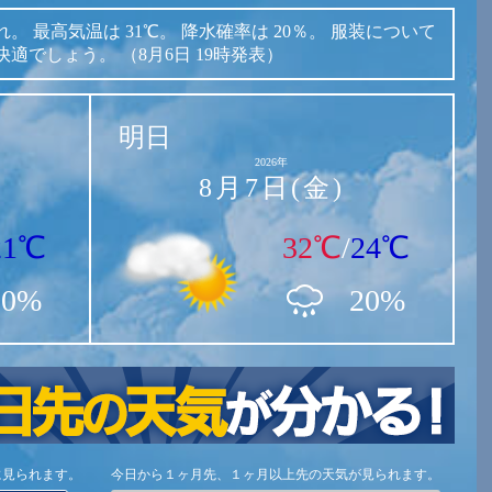
れ。
最高気温は
31℃。
降水確率は
20％。
服装について
快適でしょう。
（8月6日 19時発表）
明日
2026年
8月7日(金)
21℃
32℃
/
24℃
20%
20%
に見られます。
今日から１ヶ月先、１ヶ月以上先の天気が見られます。