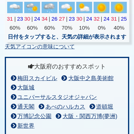
31
|
23
30
|
24
34
|
26
27
|
23
30
|
24
32
|
24
31
|
25
60%
60%
60%
70%
10%
0%
40%
日付をタップすると、天気の詳細が表示されます
天気アイコンの意味について
大阪府のおすすめスポット
梅田スカイビル
大阪中之島美術館
大阪城
ユニバーサルスタジオジャパン
通天閣
あべのハルカス
道頓堀
万博記念公園
大阪・関西万博(夢洲)
新世界