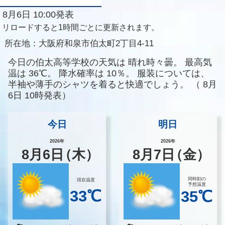
8月6日 10:00発表
リロードすると1時間ごとに更新されます。
所在地：
大阪府和泉市伯太町2丁目4-11
今日の伯太高等学校の天気は
晴れ時々曇。
最高気
温は
36℃。
降水確率は
10％。
服装については、
半袖や薄手のシャツを着ると快適でしょう。
（
8月
6日 10時発表）
今日
明日
2026年
2026年
8
月
6
日
（木）
8
月
7
日
（金）
同時刻の
現在温度
予想温度
33℃
35℃