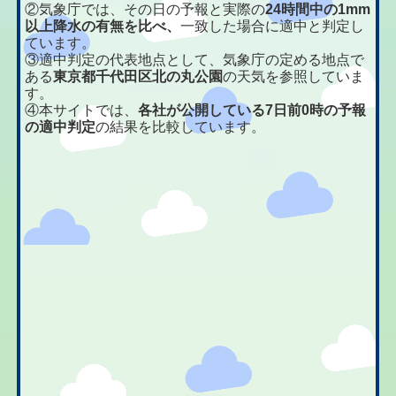
②気象庁では、その日の予報と実際の
24時間中の1mm
以上降水の有無を比べ、
一致した場合に適中と判定し
ています。
③適中判定の代表地点として、気象庁の定める地点で
ある
東京都千代田区北の丸公園
の天気を参照していま
す。
④本サイトでは、
各社が公開している7日前0時の予報
の適中判定
の結果を比較しています。