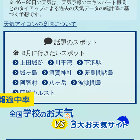
※ 46～90日の天気は、天気予報のエキスパート機関
とのタイアップによる過去の天気データの統計値に基
づく予想です。
天気アイコンの意味について
話題のスポット
8月に行きたいスポット
上田城跡
川平湾
下灘駅
城ヶ島
須賀神社
慶良間諸島
阿智村
八ヶ岳
波照間島
四国カルスト