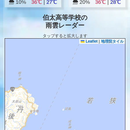
10%
36℃
|
27℃
20%
36℃
|
28℃
伯太高等学校の
雨雲レーダー
タップすると拡大します
Leaflet
|
地理院タイル