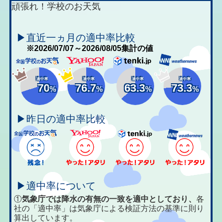
頑張れ！学校のお天気
▶直近一ヵ月の適中率比較
※2026/07/07～2026/08/05集計の値
適中率
適中率
適中率
適中率
70
76.7
63.3
73.3
%
%
%
%
▶昨日の適中率比較
▶適中率について
①
気象庁では降水の有無の一致を適中としており、
各
社の「適中率」は気象庁による検証方法の基準に則り
算出しています。