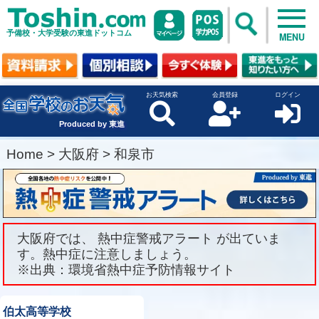
予備校・大学受験の東進ドットコム
MENU
お天気検索
会員登録
ログイン
Produced by 東進
Home
>
大阪府
>
和泉市
大阪府では、 熱中症警戒アラート が出ていま
す。熱中症に注意しましょう。
※出典：環境省熱中症予防情報サイト
伯太高等学校