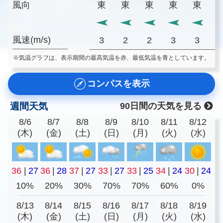
風向
東
東
東
東
東
風速(m/s)
3
2
2
3
3
※気温グラフは、表示期間の最高気温を赤、最低気温を青としています。
コンパスを表示
週間天気
90日間の天気を見る
8/6
8/7
8/8
8/9
8/10
8/11
8/12
(木)
(金)
(土)
(日)
(月)
(火)
(水)
36
|
27
36
|
28
37
|
27
33
|
27
33
|
25
34
|
24
30
|
24
10%
20%
30%
70%
70%
60%
0%
8/13
8/14
8/15
8/16
8/17
8/18
8/19
(木)
(金)
(土)
(日)
(月)
(火)
(水)