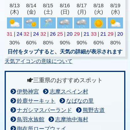
8/13
8/14
8/15
8/16
8/17
8/18
8/19
(木)
(金)
(土)
(日)
(月)
(火)
(水)
31
|
24
32
|
24
32
|
26
25
|
20
29
|
21
33
|
21
29
|
20
30%
60%
80%
90%
90%
60%
80%
日付をタップすると、天気の詳細が表示されます
天気アイコンの意味について
三重県のおすすめスポット
伊勢神宮
志摩スペイン村
鈴鹿サーキット
なばなの里
ナガシマスパーランド
熊野古道
鳥羽水族館
志摩地中海村
御在所ロープウェイ