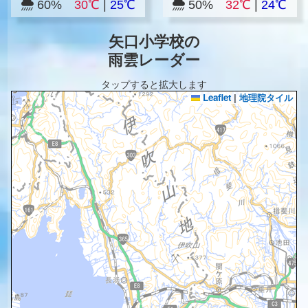
60%
30℃
|
25℃
50%
32℃
|
24℃
矢口小学校の
雨雲レーダー
タップすると拡大します
Leaflet
|
地理院タイル