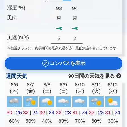
湿度(%)
93
94
風向
東
東
風速(m/s)
2
2
※気温グラフは、表示期間の最高気温を赤、最低気温を青としています。
コンパスを表示
週間天気
90日間の天気を見る
8/6
8/7
8/8
8/9
8/10
8/11
8/12
(木)
(金)
(土)
(日)
(月)
(火)
(水)
30
|
25
32
|
24
32
|
24
32
|
23
31
|
24
32
|
23
31
|
24
60%
50%
40%
80%
70%
60%
30%