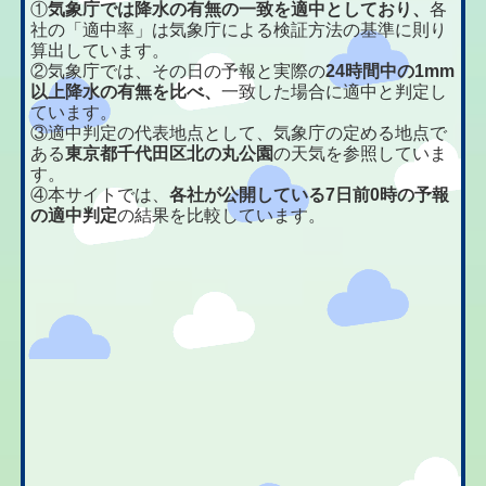
①
気象庁では降水の有無の一致を適中としており、
各
社の「適中率」は気象庁による検証方法の基準に則り
算出しています。
②気象庁では、その日の予報と実際の
24時間中の1mm
以上降水の有無を比べ、
一致した場合に適中と判定し
ています。
③適中判定の代表地点として、気象庁の定める地点で
ある
東京都千代田区北の丸公園
の天気を参照していま
す。
④本サイトでは、
各社が公開している7日前0時の予報
の適中判定
の結果を比較しています。