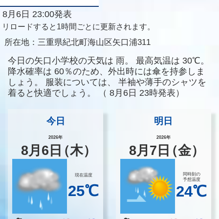
8月6日 23:00発表
リロードすると1時間ごとに更新されます。
所在地：
三重県紀北町海山区矢口浦311
今日の矢口小学校の天気は
雨。
最高気温は
30℃。
降水確率は
60％のため、外出時には傘を持参しま
しょう。
服装については、
半袖や薄手のシャツを
着ると快適でしょう。
（
8月6日 23時発表）
今日
明日
2026年
2026年
8
月
6
日
（木）
8
月
7
日
（金）
同時刻の
現在温度
予想温度
25℃
24℃