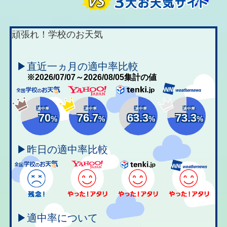
頑張れ！学校のお天気
▶直近一ヵ月の適中率比較
※2026/07/07～2026/08/05集計の値
適中率
適中率
適中率
適中率
70
76.7
63.3
73.3
%
%
%
%
▶昨日の適中率比較
▶適中率について