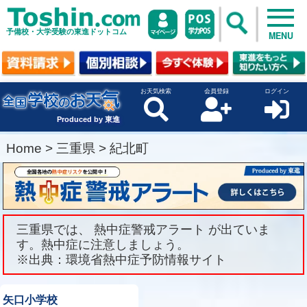
予備校・大学受験の東進ドットコム
MENU
お天気検索
会員登録
ログイン
Produced by 東進
Home
>
三重県
>
紀北町
三重県では、 熱中症警戒アラート が出ていま
す。熱中症に注意しましょう。
※出典：環境省熱中症予防情報サイト
矢口小学校