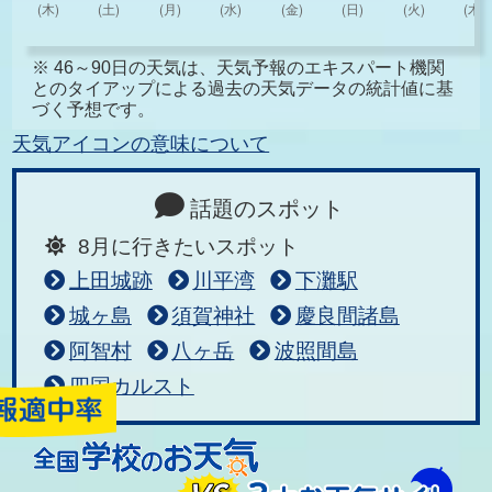
※ 46～90日の天気は、天気予報のエキスパート機関
とのタイアップによる過去の天気データの統計値に基
づく予想です。
天気アイコンの意味について
話題のスポット
8月に行きたいスポット
上田城跡
川平湾
下灘駅
城ヶ島
須賀神社
慶良間諸島
阿智村
八ヶ岳
波照間島
四国カルスト