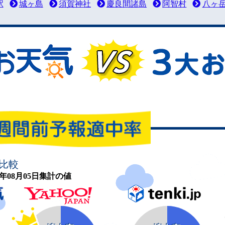
駅
城ヶ島
須賀神社
慶良間諸島
阿智村
八ヶ
比較
26年08月05日集計の値