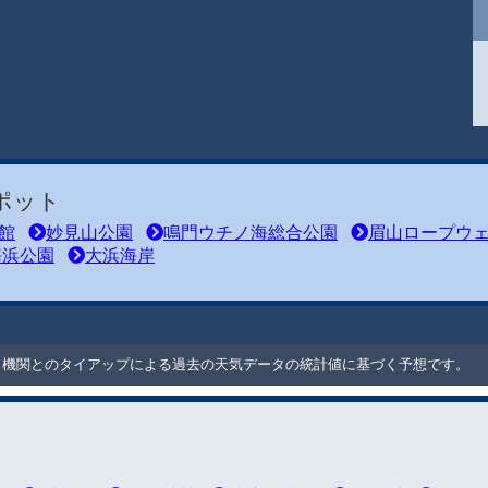
ポット
館
妙見山公園
鳴門ウチノ海総合公園
眉山ロープウ
海浜公園
大浜海岸
ート機関とのタイアップによる過去の天気データの統計値に基づく予想です。