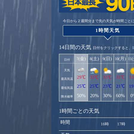
今日から２週間分まで先の天気が時間ごと
1時間天気
14日間の天気
日付をクリックすると、
(金)
(土)
(日)
(月)
7
8
9
10
11
日付
天気
29℃
33℃
33℃
31℃
3
最高気温
25℃
25℃
23℃
21℃
1
最低気温
50%
20%
30%
60%
0
降水確率
1時間ごとの天気
時間
16時
17時