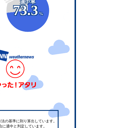
適中率
73.3
%
方法の基準に則り算出しています。
合に適中と判定しています。