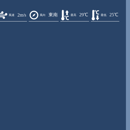
東南
29℃
25℃
2m/s
風速
風向
最高
最低