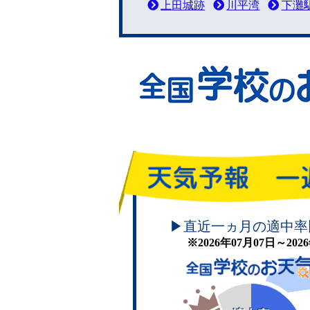
上田城跡
川平湾
下灘
頑張れ！学校のお天気
▶直近一ヵ月の適中率
※2026年07月07日～20