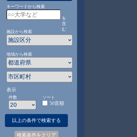
キーワードから検索
を
含
む
施設から検索
地域から検索
表示
件数
ソート
50音順
以上の条件で検索する
検索条件をクリア