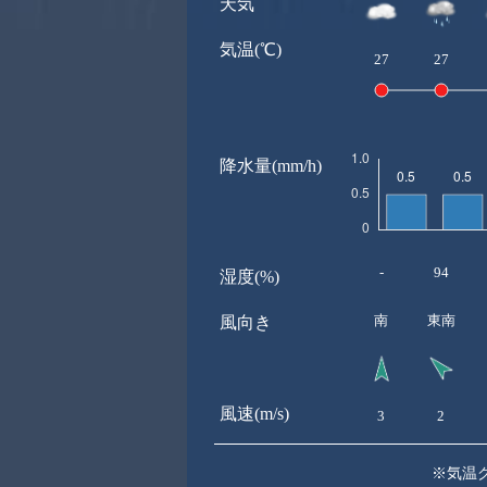
天気
気温(℃)
27
27
降水量(mm/h)
-
94
湿度(%)
南
東南
風向き
風速(m/s)
3
2
※気温