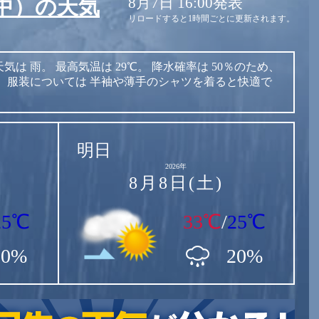
8月7日 16:00発表
中）の天気
リロードすると1時間ごとに更新されます。
天気は
雨。
最高気温は
29℃。
降水確率は
50％のため、
。
服装については
半袖や薄手のシャツを着ると快適で
明日
2026年
8月8日(土)
25℃
33℃
/
25℃
50%
20%