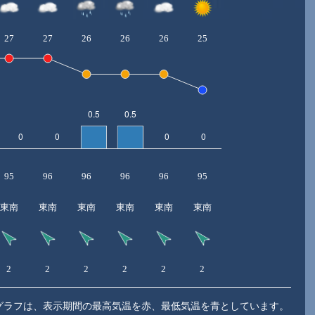
27
27
26
26
26
25
95
96
96
96
96
95
東南
東南
東南
東南
東南
東南
2
2
2
2
2
2
グラフは、表示期間の最高気温を赤、最低気温を青としています。