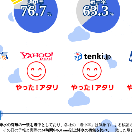
適中率
適中率
76.7
63.3
%
%
降水の有無の一致を適中としており、
各社の「適中率」は気象庁による検証
、その日の予報と実際の
24時間中の1mm以上降水の有無を比べ、
一致した場