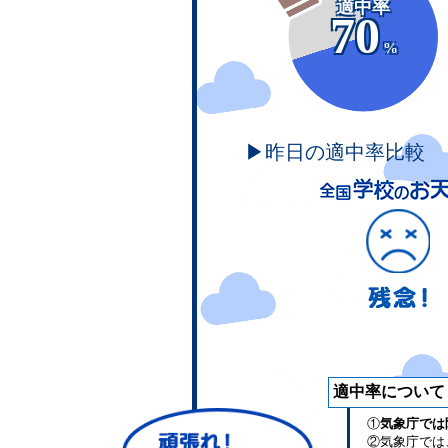
適中率
70
%
▶昨日の適中率比較
適中率について
①
気象庁では
②気象庁では