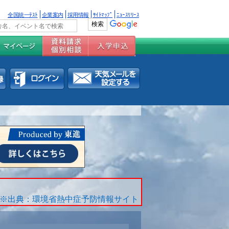
全国統一ﾃｽﾄ
企業案内
採用情報
ｻｲﾄﾏｯﾌﾟ
ﾆｭｰｽﾘﾘｰｽ
※出典：環境省熱中症予防情報サイト