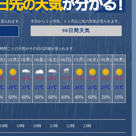
に見られます。
今日から１ヶ月先、１ヶ月以上先の天気が見られます。
90日間天気
1時間ごとの天気やその日の詳細が見られます。
(火)
(水)
(木)
(金)
(土)
(日)
(月)
(火)
(水)
(木)
12
13
14
15
16
17
18
19
20
3℃
31℃
30℃
28℃
29℃
31℃
31℃
31℃
32℃
32℃
9℃
20℃
23℃
22℃
23℃
24℃
24℃
25℃
25℃
25℃
%
60%
60%
60%
60%
60%
40%
60%
20%
10%
18時
19時
20時
21時
22時
23時