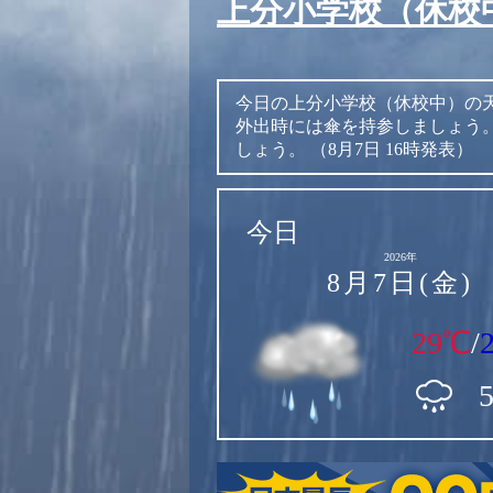
上分小学校（休校
今日の上分小学校（休校中）の
外出時には傘を持参しましょう
しょう。
（8月7日 16時発表）
今日
2026年
8月7日(金)
29℃
/