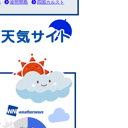
岳
波照間島
四国カルスト