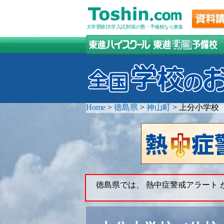
大学受験(大学入試)対策の塾・予備校なら東進
Home
>
徳島県
>
神山町
>
上分小学校
徳島県では、 熱中症警戒アラート