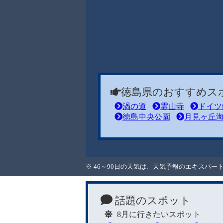
徳島県のおすすめス
渦の道
霊山寺
ドイツ
徳島中央公園
月見ヶ丘
※ 46～90日の天気は、天気予報のエキスパ
話題のスポット
8月に行きたいスポット