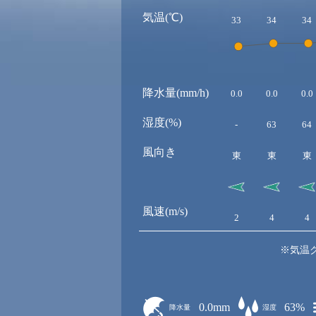
気温(℃)
33
34
34
降水量(mm/h)
0.0
0.0
0.0
湿度(%)
-
63
64
風向き
東
東
東
風速(m/s)
2
4
4
※気温
0.0mm
63%
降水量
湿度