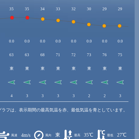
35
35
34
33
32
30
29
29
28
0.0
0.0
0.0
0.0
0.0
0.0
0.0
0.0
0.0
63
63
68
71
72
73
76
75
75
東
東
東
東
東
東
東
東
東
4
3
3
3
3
2
2
3
3
グラフは、表示期間の最高気温を赤、最低気温を青としています。
東
35℃
27℃
4m/s
風速
風向
最高
最低