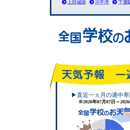
上田城跡
川平湾
下灘
頑張れ！学校のお天気
▶直近一ヵ月の適中率
※2026年07月07日～20