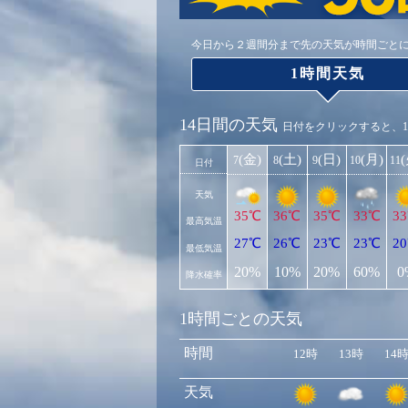
今日から２週間分まで先の天気が時間ごと
1時間天気
14日間の天気
日付をクリックすると、
(金)
(土)
(日)
(月)
7
8
9
10
11
日付
天気
35℃
36℃
35℃
33℃
3
最高気温
27℃
26℃
23℃
23℃
2
最低気温
20%
10%
20%
60%
0
降水確率
1時間ごとの天気
時間
12時
13時
14
天気