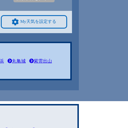
My天気を設定する
浜
丸亀城
紫雲出山