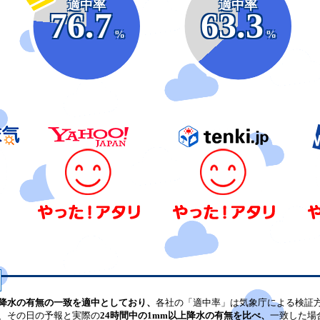
適中率
適中率
76.7
63.3
%
%
降水の有無の一致を適中としており、
各社の「適中率」は気象庁による検証
、その日の予報と実際の
24時間中の1mm以上降水の有無を比べ、
一致した場