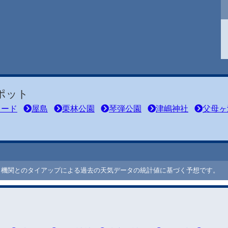
ポット
ロード
屋島
栗林公園
琴弾公園
津嶋神社
父母ヶ
ート機関とのタイアップによる過去の天気データの統計値に基づく予想です。