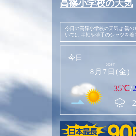
高篠小学校の天気
今日の高篠小学校の天気は
曇の
いては
半袖や薄手のシャツを着
今日
2026年
8月7日(金)
35℃
/