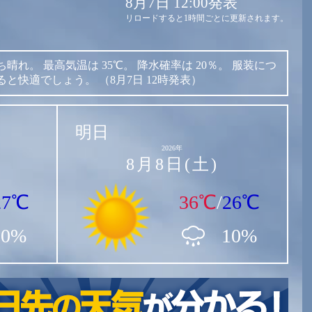
8月7日 12:00発表
リロードすると1時間ごとに更新されます。
ち晴れ。
最高気温は
35℃。
降水確率は
20％。
服装につ
ると快適でしょう。
（8月7日 12時発表）
明日
2026年
8月8日(土)
27℃
36℃
/
26℃
20%
10%