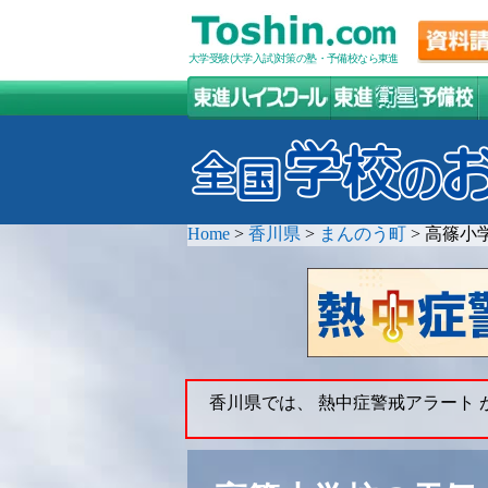
大学受験(大学入試)対策の塾・予備校なら東進
Home
>
香川県
>
まんのう町
>
高篠小
香川県では、 熱中症警戒アラート