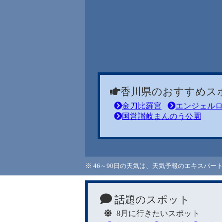
香川県のおすすめス
金刀比羅宮
エンジェル
国営讃岐まんのう公園
※ 46～90日の天気は、天気予報のエキスパ
話題のスポット
8月に行きたいスポット