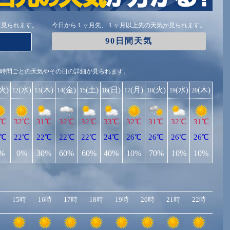
に見られます。
今日から１ヶ月先、１ヶ月以上先の天気が見られます。
90日間天気
1時間ごとの天気やその日の詳細が見られます。
(火)
(水)
(木)
(金)
(土)
(日)
(月)
(火)
(水)
(木)
12
13
14
15
16
17
18
19
20
3℃
32℃
31℃
32℃
32℃
33℃
32℃
31℃
32℃
31℃
0℃
22℃
22℃
22℃
22℃
24℃
26℃
26℃
26℃
26℃
%
0%
30%
60%
60%
40%
10%
70%
10%
10%
時
15時
16時
17時
18時
19時
20時
21時
22時
23