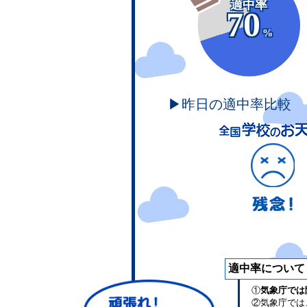
適中率
70
%
▶昨日の適中率比較
適中率について
①
気象庁では
②気象庁では