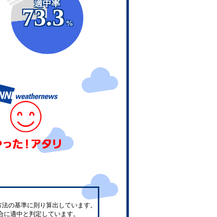
適中率
73.3
%
方法の基準に則り算出しています。
合に適中と判定しています。