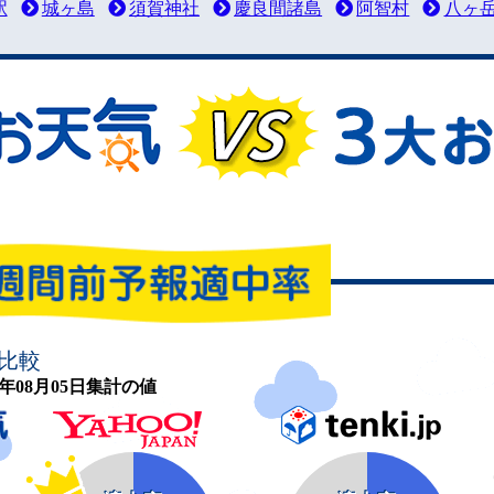
駅
城ヶ島
須賀神社
慶良間諸島
阿智村
八ヶ
比較
26年08月05日集計の値