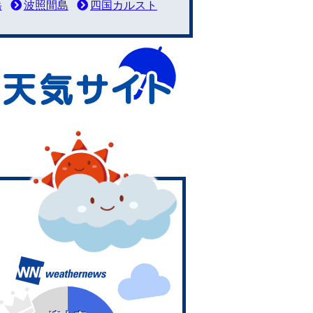
岳
波照間島
四国カルスト