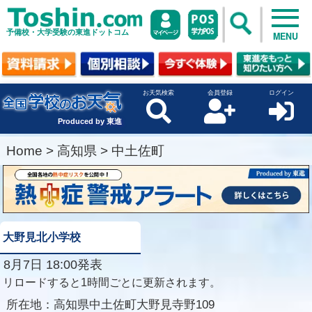
予備校・大学受験の東進ドットコム
MENU
お天気検索
会員登録
ログイン
Produced by 東進
Home
>
高知県
>
中土佐町
大野見北小学校
8月7日 18:00発表
リロードすると1時間ごとに更新されます。
所在地：
高知県中土佐町大野見寺野109