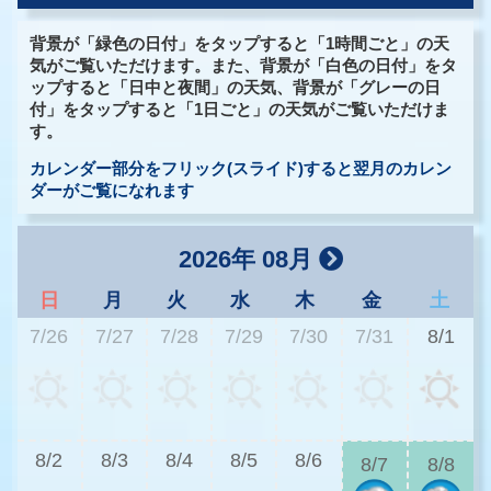
背景が「緑色の日付」をタップすると「1時間ごと」の天
気がご覧いただけます。また、背景が「白色の日付」をタ
ップすると「日中と夜間」の天気、背景が「グレーの日
付」をタップすると「1日ごと」の天気がご覧いただけま
す。
カレンダー部分をフリック(スライド)すると翌月のカレン
ダーがご覧になれます
2026年 08月
日
月
火
水
木
金
土
7/26
7/27
7/28
7/29
7/30
7/31
8/1
2
8/2
8/3
8/4
8/5
8/6
8/7
8/8