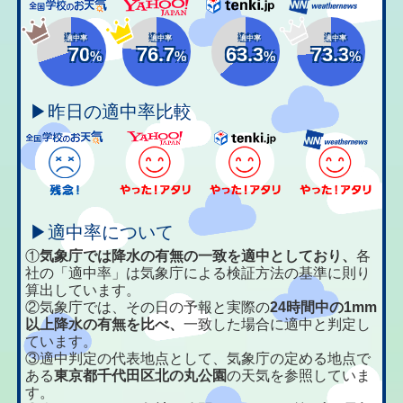
適中率
適中率
適中率
適中率
70
76.7
63.3
73.3
%
%
%
%
▶昨日の適中率比較
▶適中率について
①
気象庁では降水の有無の一致を適中としており、
各
社の「適中率」は気象庁による検証方法の基準に則り
算出しています。
②気象庁では、その日の予報と実際の
24時間中の1mm
以上降水の有無を比べ、
一致した場合に適中と判定し
ています。
③適中判定の代表地点として、気象庁の定める地点で
ある
東京都千代田区北の丸公園
の天気を参照していま
す。