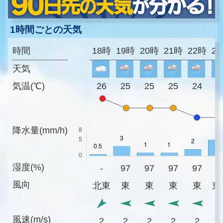
1時間ごとの天気
時間
18時
19時
20時
21時
22時
2
天気
気温(℃)
26
25
25
25
24
2
降水量(mm/h)
湿度(%)
-
97
97
97
97
9
風向
北東
東
東
東
東
東
風速(m/s)
2
2
2
2
2