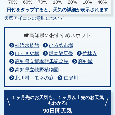
70%
60%
70%
10%
20%
10%
40%
日付をタップすると、天気の詳細が表示されます
天気アイコンの意味について
高知県のおすすめスポット
桂浜水族館
ひろめ市場
はりまや橋
坂本龍馬像
竹林寺
高知県立坂本龍馬記念館
高知城
高知県立牧野植物園
北川村 モネの庭
仁淀川
１ヶ月先のお天気も、
１ヶ月以上先のお天気
もわかる!
90日間天気