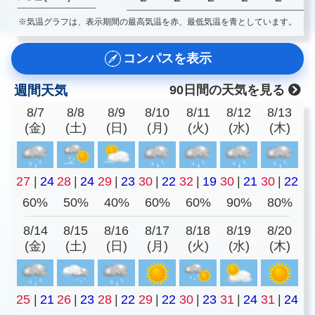
※気温グラフは、表示期間の最高気温を赤、最低気温を青としています。
コンパスを表示
週間天気
90日間の天気を見る
8/7
8/8
8/9
8/10
8/11
8/12
8/13
(金)
(土)
(日)
(月)
(火)
(水)
(木)
27
|
24
28
|
24
29
|
23
30
|
22
32
|
19
30
|
21
30
|
22
60%
50%
40%
60%
60%
90%
80%
8/14
8/15
8/16
8/17
8/18
8/19
8/20
(金)
(土)
(日)
(月)
(火)
(水)
(木)
25
|
21
26
|
23
28
|
22
29
|
22
30
|
23
31
|
24
31
|
24