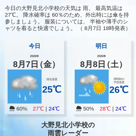
今日の大野見北小学校の天気は
雨。
最高気温は
27℃。
降水確率は
60％のため、外出時には傘を持
参しましょう。
服装については、
半袖や薄手のシ
ャツを着ると快適でしょう。
（
8月7日 18時発表）
今日
明日
2026年
2026年
8
月
7
日
（金）
8
月
8
日
（土）
同時刻の
現在温度
予想温度
25℃
26℃
60%
27℃
|
24℃
50%
28℃
|
24℃
大野見北小学校の
雨雲レーダー