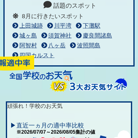
話題のスポット
8月に行きたいスポット
上田城跡
川平湾
下灘駅
城ヶ島
須賀神社
慶良間諸島
阿智村
八ヶ岳
波照間島
四国カルスト
頑張れ！学校のお天気
▶直近一ヵ月の適中率比較
※2026/07/07～2026/08/05集計の値