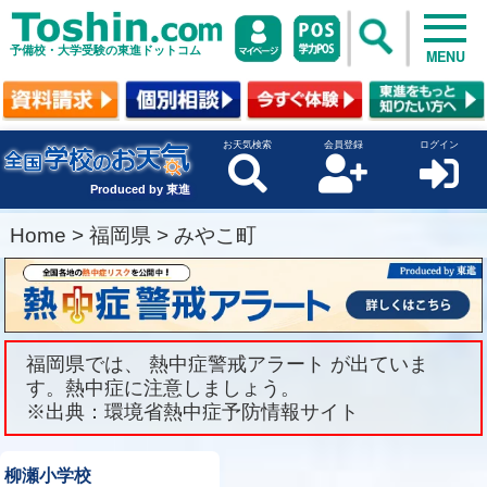
予備校・大学受験の東進ドットコム
MENU
お天気検索
会員登録
ログイン
Produced by 東進
Home
>
福岡県
>
みやこ町
福岡県では、 熱中症警戒アラート が出ていま
す。熱中症に注意しましょう。
※出典：環境省熱中症予防情報サイト
柳瀬小学校