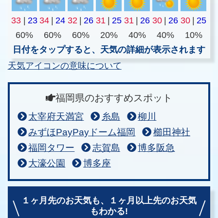
33
|
23
34
|
24
32
|
26
31
|
25
31
|
26
30
|
26
30
|
25
60%
60%
60%
20%
40%
40%
10%
日付をタップすると、天気の詳細が表示されます
天気アイコンの意味について
福岡県のおすすめスポット
太宰府天満宮
糸島
柳川
みずほPayPayドーム福岡
櫛田神社
福岡タワー
志賀島
博多阪急
大濠公園
博多座
１ヶ月先のお天気も、
１ヶ月以上先のお天気
もわかる!