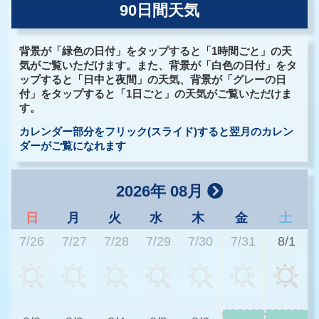
90日間天気
背景が「緑色の日付」をタップすると「1時間ごと」の天
気がご覧いただけます。また、背景が「白色の日付」をタ
ップすると「日中と夜間」の天気、背景が「グレーの日
付」をタップすると「1日ごと」の天気がご覧いただけま
す。
カレンダー部分をフリック(スライド)すると翌月のカレン
ダーがご覧になれます
2026年 08月
日
月
火
水
木
金
土
7/26
7/27
7/28
7/29
7/30
7/31
8/1
3