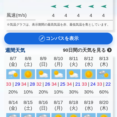
風速(m/s)
4
4
4
4
4
※気温グラフは、表示期間の最高気温を赤、最低気温を青としています。
コンパスを表示
週間天気
90日間の天気を見る
8/7
8/8
8/9
8/10
8/11
8/12
8/13
(金)
(土)
(日)
(月)
(火)
(水)
(木)
33
|
29
34
|
28
32
|
26
34
|
25
34
|
21
33
|
24
33
|
22
20%
10%
20%
10%
30%
30%
60%
8/14
8/15
8/16
8/17
8/18
8/19
8/20
(金)
(土)
(日)
(月)
(火)
(水)
(木)