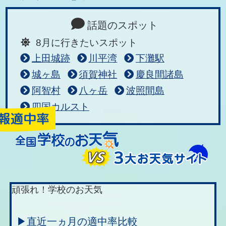
話題のスポット
8月に行きたいスポット
上田城跡
川平湾
下灘駅
城ヶ島
須賀神社
慶良間諸島
阿智村
八ヶ岳
波照間島
四国カルスト
頑張れ！学校のお天気
▶直近一ヵ月の適中率比較