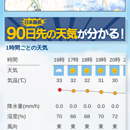
1時間ごとの天気
時間
16時
17時
18時
19時
20時
2
天気
気温(℃)
33
32
32
31
30
3
降水量(mm/h)
0.0
0.0
0.0
0.0
0.0
0
湿度(%)
70
66
68
70
72
7
風向
東
東
東
東
東