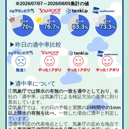
※2026/07/07～2026/08/05集計の値
適中率
適中率
適中率
適中率
70
76.7
63.3
73.3
%
%
%
%
▶昨日の適中率比較
▶適中率について
①
気象庁では降水の有無の一致を適中としており、
各
社の「適中率」は気象庁による検証方法の基準に則り
算出しています。
②気象庁では、その日の予報と実際の
24時間中の1mm
以上降水の有無を比べ、
一致した場合に適中と判定し
ています。
③適中判定の代表地点として、気象庁の定める地点で