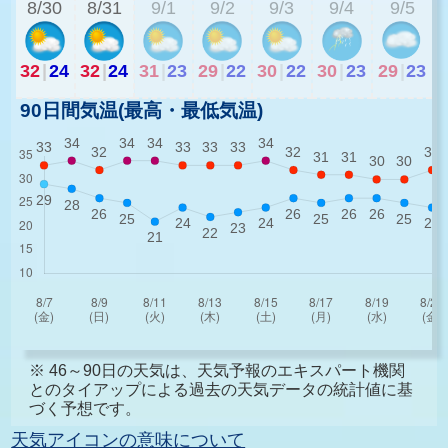
8/30
8/31
9/1
9/2
9/3
9/4
9/5
32
|
24
32
|
24
31
|
23
29
|
22
30
|
22
30
|
23
29
|
23
90日間気温(最高・最低気温)
※ 46～90日の天気は、天気予報のエキスパート機関
とのタイアップによる過去の天気データの統計値に基
づく予想です。
天気アイコンの意味について