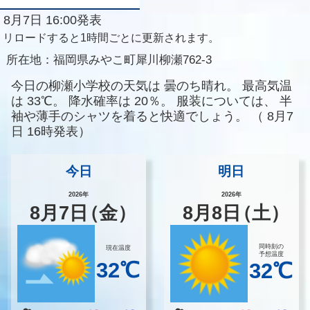
8月7日 16:00発表
リロードすると1時間ごとに更新されます。
所在地：
福岡県みやこ町犀川柳瀬762-3
今日の柳瀬小学校の天気は
曇のち晴れ。
最高気温
は
33℃。
降水確率は
20％。
服装については、
半
袖や薄手のシャツを着ると快適でしょう。
（
8月7
日 16時発表）
今日
明日
2026年
2026年
8
月
7
日
（金）
8
月
8
日
（土）
同時刻の
現在温度
予想温度
32℃
32℃