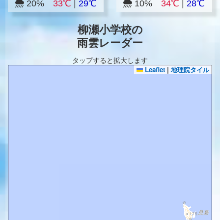
20%
33℃
|
29℃
10%
34℃
|
28℃
柳瀬小学校の
雨雲レーダー
タップすると拡大します
Leaflet
|
地理院タイル