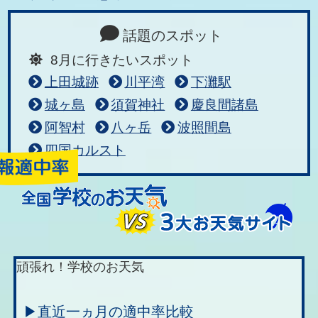
話題のスポット
8月に行きたいスポット
上田城跡
川平湾
下灘駅
城ヶ島
須賀神社
慶良間諸島
阿智村
八ヶ岳
波照間島
四国カルスト
頑張れ！学校のお天気
▶直近一ヵ月の適中率比較