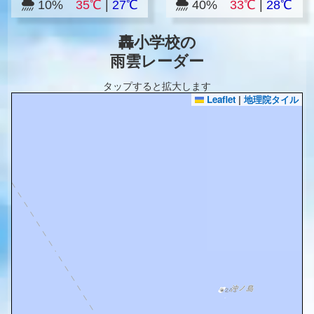
10%
35℃
|
27℃
40%
33℃
|
28℃
轟小学校の
雨雲レーダー
タップすると拡大します
Leaflet
|
地理院タイル