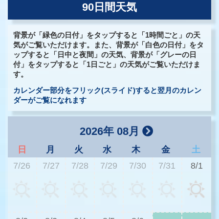
90日間天気
背景が「緑色の日付」をタップすると「1時間ごと」の天
気がご覧いただけます。また、背景が「白色の日付」をタ
ップすると「日中と夜間」の天気、背景が「グレーの日
付」をタップすると「1日ごと」の天気がご覧いただけま
す。
カレンダー部分をフリック(スライド)すると翌月のカレン
ダーがご覧になれます
2026年 08月
日
月
火
水
木
金
土
7/26
7/27
7/28
7/29
7/30
7/31
8/1
3