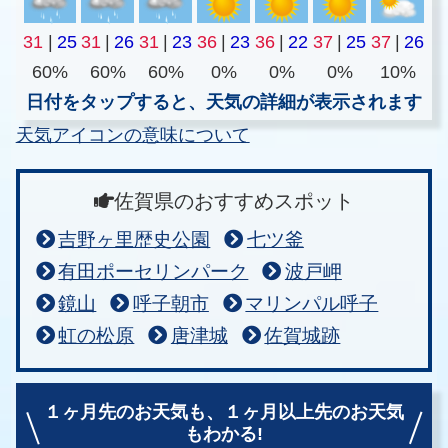
31
|
25
31
|
26
31
|
23
36
|
23
36
|
22
37
|
25
37
|
26
60%
60%
60%
0%
0%
0%
10%
日付をタップすると、天気の詳細が表示されます
天気アイコンの意味について
佐賀県のおすすめスポット
吉野ヶ里歴史公園
七ツ釜
有田ポーセリンパーク
波戸岬
鏡山
呼子朝市
マリンパル呼子
虹の松原
唐津城
佐賀城跡
１ヶ月先のお天気も、
１ヶ月以上先のお天気
もわかる!