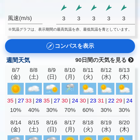
風速(m/s)
3
3
3
3
3
※気温グラフは、表示期間の最高気温を赤、最低気温を青としています。
コンパスを表示
週間天気
90日間の天気を見る
8/7
8/8
8/9
8/10
8/11
8/12
8/13
(金)
(土)
(日)
(月)
(火)
(水)
(木)
35
|
27
33
|
28
35
|
27
30
|
24
30
|
23
31
|
22
29
|
24
10%
40%
30%
70%
60%
30%
30%
8/14
8/15
8/16
8/17
8/18
8/19
8/20
(金)
(土)
(日)
(月)
(火)
(水)
(木)