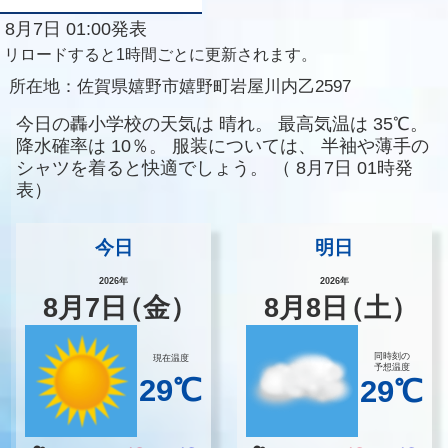
8月7日 01:00発表
リロードすると1時間ごとに更新されます。
所在地：
佐賀県嬉野市嬉野町岩屋川内乙2597
今日の轟小学校の天気は
晴れ。
最高気温は
35℃。
降水確率は
10％。
服装については、
半袖や薄手の
シャツを着ると快適でしょう。
（
8月7日 01時発
表）
今日
明日
2026年
2026年
8
月
7
日
（金）
8
月
8
日
（土）
同時刻の
現在温度
予想温度
29℃
29℃