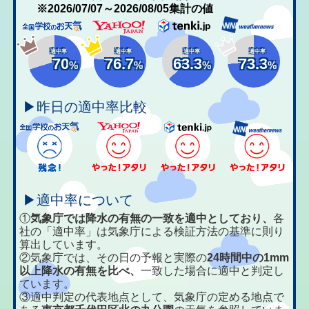
※2026/07/07～2026/08/05集計の値
適中率
適中率
適中率
適中率
70
76.7
63.3
73.3
%
%
%
%
▶昨日の適中率比較
▶適中率について
①
気象庁では降水の有無の一致を適中としており、
各
社の「適中率」は気象庁による検証方法の基準に則り
算出しています。
②気象庁では、その日の予報と実際の
24時間中の1mm
以上降水の有無を比べ、
一致した場合に適中と判定し
ています。
③適中判定の代表地点として、気象庁の定める地点で