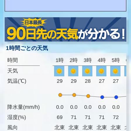
1時間ごとの天気
時間
1時
2時
3時
4時
5時
6
天気
気温(℃)
29
29
28
27
27
2
降水量(mm/h)
0.0
0.0
0.0
0.0
0.0
0
湿度(%)
69
71
71
71
72
7
風向
北東
北東
北東
北東
北東
北