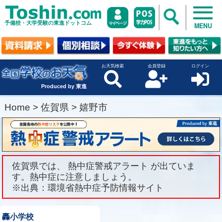
予備校・大学受験の東進ドットコム
MENU
お天気検索
会員登録
ログイン
Produced by 東進
Home
>
佐賀県
>
嬉野市
佐賀県では、 熱中症警戒アラート が出ていま
す。熱中症に注意しましょう。
※出典：環境省熱中症予防情報サイト
轟小学校