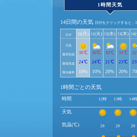
1時間天気
14日間の天気
日付をクリックすると、
(月)
(火)
(水)
(木)
10
11
12
13
14
日付
天気
30℃
30℃
30℃
31℃
3
最高気温
24℃
24℃
21℃
23℃
2
最低気温
10%
10%
20%
20%
7
降水確率
1時間ごとの天気
時間
12時
13時
14
天気
気温(℃)
29
29
29