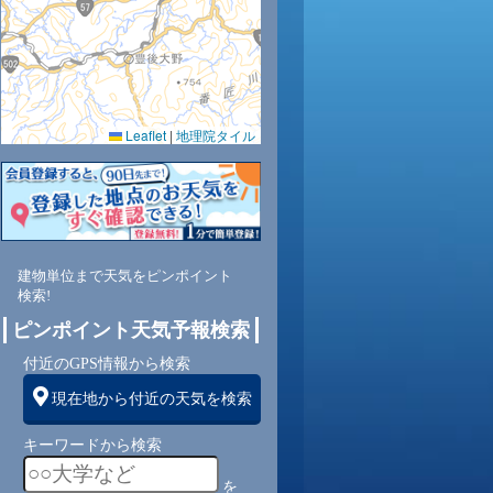
Leaflet
|
地理院タイル
西
建物単位まで天気をピンポイント
検索!
ピンポイント天気予報検索
付近のGPS情報から検索
現在地から付近の天気を検索
キーワードから検索
を