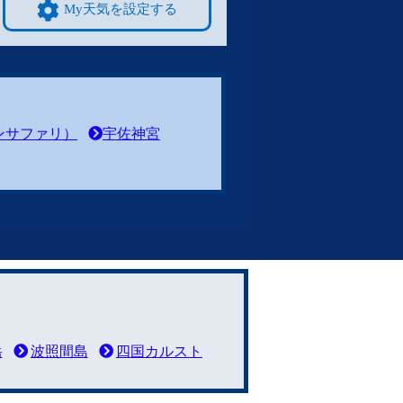
My天気を設定する
ンサファリ）
宇佐神宮
岳
波照間島
四国カルスト