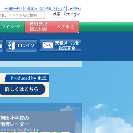
全国統一ﾃｽﾄ
企業案内
採用情報
ｻｲﾄﾏｯﾌﾟ
ﾆｭｰｽﾘﾘｰｽ
朝田小学校の
雨雲レーダー
クリックすると拡大します