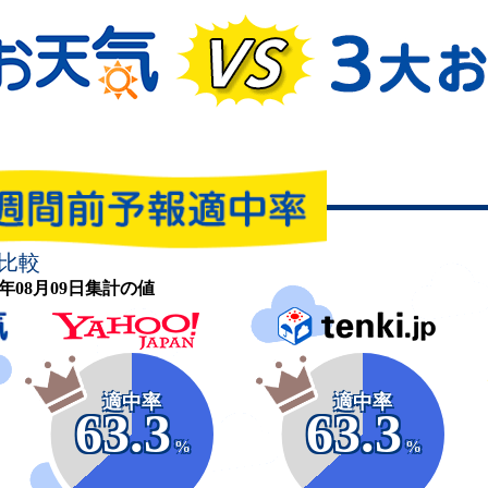
比較
26年08月09日集計の値
適中率
適中率
63.3
63.3
%
%