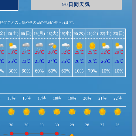
90日間天気
1時間ごとの天気やその日の詳細が見られます。
(金)
(土)
(日)
(月)
(火)
(水)
(木)
(金)
(土)
(日)
15
16
17
18
19
20
21
22
23
2℃
33℃
27℃
29℃
30℃
32℃
29℃
29℃
32℃
29℃
3℃
25℃
23℃
23℃
24℃
25℃
26℃
26℃
26℃
26℃
0%
30%
60%
60%
60%
60%
10%
70%
10%
10%
時
15時
16時
17時
18時
19時
20時
21時
22時
23
30
30
30
30
29
28
27
26
25