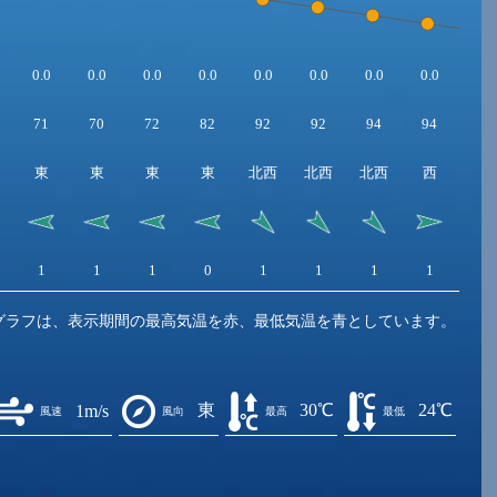
0.0
0.0
0.0
0.0
0.0
0.0
0.0
0.0
0.0
71
70
72
82
92
92
94
94
95
東
東
東
東
北西
北西
北西
西
北
1
1
1
0
1
1
1
1
1
グラフは、表示期間の最高気温を赤、最低気温を青としています。
東
30℃
24℃
1m/s
風速
風向
最高
最低