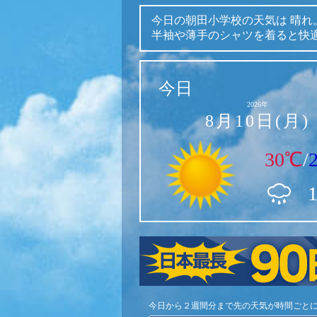
今日の朝田小学校の天気は
晴れ
半袖や薄手のシャツを着ると快
今日
2026年
8月10日(月)
30℃
/
今日から２週間分まで先の天気が時間ごと