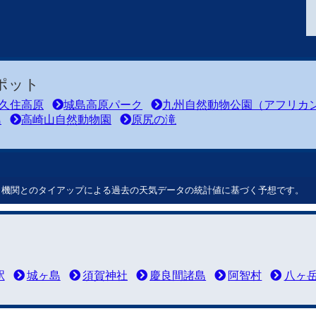
ポット
久住高原
城島高原パーク
九州自然動物公園（アフリカ
島
高崎山自然動物園
原尻の滝
ート機関とのタイアップによる過去の天気データの統計値に基づく予想です。
駅
城ヶ島
須賀神社
慶良間諸島
阿智村
八ヶ