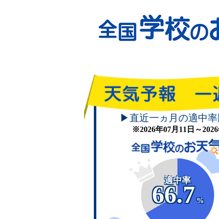
▶直近一ヵ月の適中率
※2026年07月11日～20
適中率
66.7
%