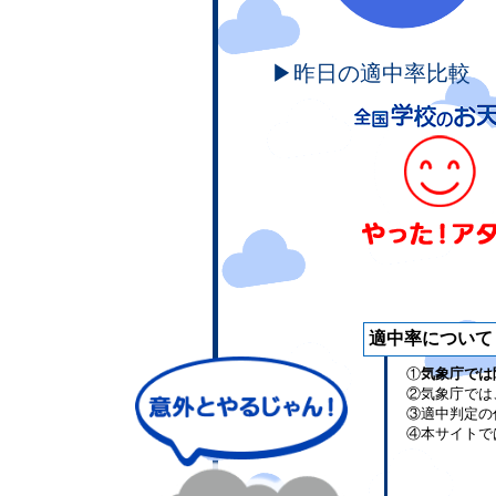
▶昨日の適中率比較
適中率について
①
気象庁では
②気象庁では
③適中判定の
④本サイトで