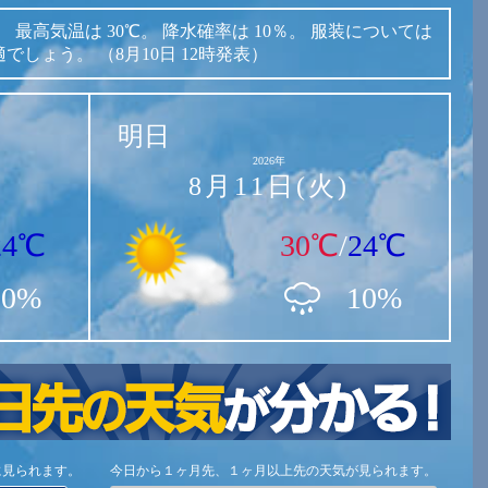
。
最高気温は
30℃。
降水確率は
10％。
服装については
適でしょう。
（8月10日 12時発表）
明日
2026年
8月11日(火)
24℃
30℃
/
24℃
10%
10%
に見られます。
今日から１ヶ月先、１ヶ月以上先の天気が見られます。