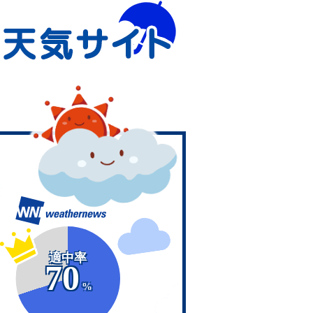
適中率
70
%