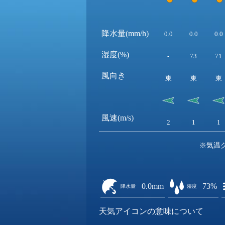
降水量(mm/h)
0.0
0.0
0.0
湿度(%)
-
73
71
風向き
東
東
東
風速(m/s)
2
1
1
※気温
0.0mm
73%
降水量
湿度
天気アイコンの意味について