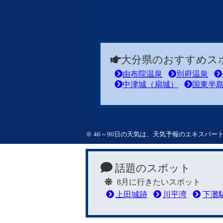
大分県のおすすめス
由布院温泉
別府温泉
中津城（扇城）
国東半
※ 46～90日の天気は、天気予報のエキスパ
話題のスポット
8月に行きたいスポット
上田城跡
川平湾
下灘