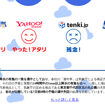
降水の有無の一致を適中としており、
各社の「適中率」は気象庁による検証
、その日の予報と実際の
24時間中の1mm以上降水の有無を比べ、
一致した場
代表地点として、気象庁の定める地点である
東京都千代田区北の丸公園
の天
は、
各社が公開している7日前0時の予報の適中判定
の結果を比較しています
もっと詳しく見る