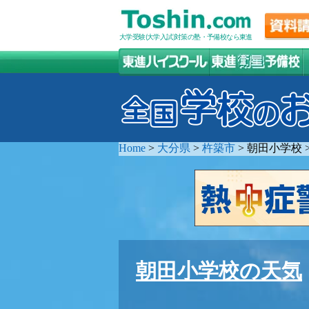
大学受験(大学入試)対策の塾・予備校なら東進
Home
>
大分県
>
杵築市
>
朝田小学校
朝田小学校の天気