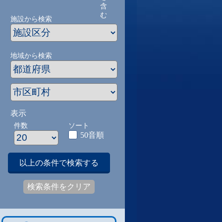
含
む
施設から検索
地域から検索
表示
件数
ソート
50音順
以上の条件で検索する
検索条件をクリア