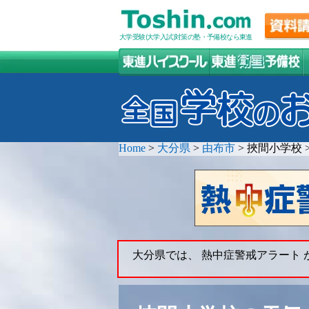
大学受験(大学入試)対策の塾・予備校なら東進
Home
>
大分県
>
由布市
>
挾間小学校
大分県では、 熱中症警戒アラート