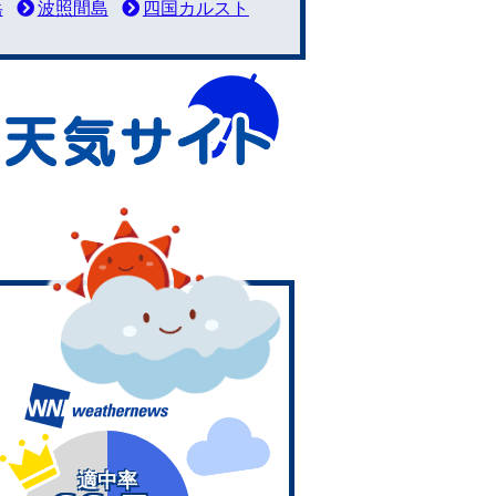
岳
波照間島
四国カルスト
適中率