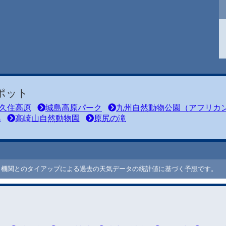
ポット
久住高原
城島高原パーク
九州自然動物公園（アフリカ
島
高崎山自然動物園
原尻の滝
ート機関とのタイアップによる過去の天気データの統計値に基づく予想です。