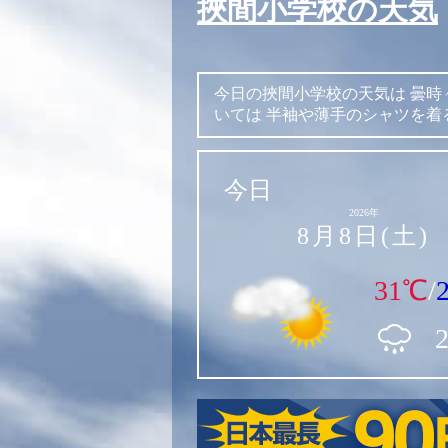
挾間小学校の天気
今日の挾間小学校の天気は
曇時
いては
半袖や薄手のシャツを着
今日
2026年
8月8日(土)
31℃
/