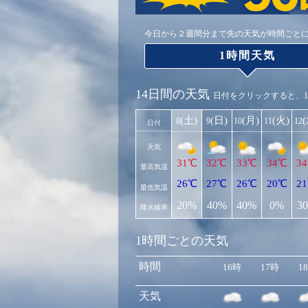
今日から２週間分まで先の天気が時間ごと
1時間天気
14日間の天気
日付をクリックすると、
(土)
(日)
(月)
(火)
8
9
10
11
12
日付
天気
31℃
32℃
33℃
34℃
3
最高気温
26℃
27℃
26℃
20℃
2
最低気温
20%
40%
40%
0%
3
降水確率
1時間ごとの天気
時間
16時
17時
1
天気