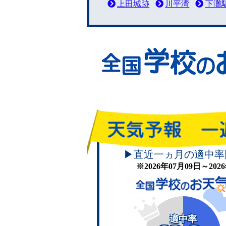
上田城跡
川平湾
下灘
▶直近一ヵ月の適中率
※2026年07月09日～20
適中率