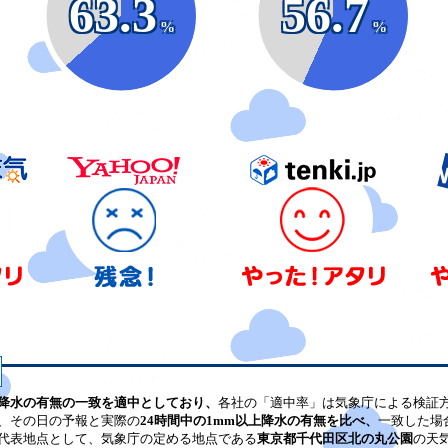
63.3
56.7
%
%
降水の有無の一致を適中としており、
各社の「適中率」は気象庁による検証
、その日の予報と実際の
24時間中の1mm以上降水の有無を比べ、
一致した場
代表地点として、気象庁の定める地点である
東京都千代田区北の丸公園
の天