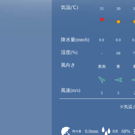
気温(℃)
31
30
3
降水量(mm/h)
0.0
0.0
0
湿度(%)
-
68
7
風向き
東南
東
風速(m/s)
3
3
※気温
0.0mm
68%
降水量
湿度