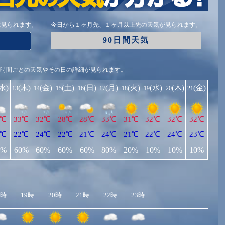
に見られます。
今日から１ヶ月先、１ヶ月以上先の天気が見られます。
90日間天気
1時間ごとの天気やその日の詳細が見られます。
(水)
(木)
(金)
(土)
(日)
(月)
(火)
(水)
(木)
(金)
13
14
15
16
17
18
19
20
21
4℃
33℃
32℃
28℃
28℃
33℃
31℃
32℃
32℃
32℃
1℃
22℃
24℃
22℃
21℃
24℃
21℃
22℃
24℃
23℃
0%
60%
60%
60%
60%
80%
20%
10%
10%
10%
8時
19時
20時
21時
22時
23時