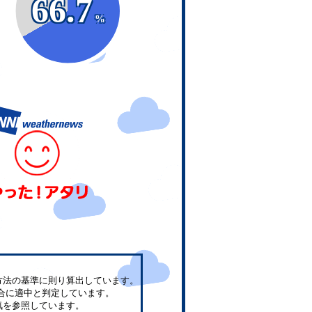
66.7
%
方法の基準に則り算出しています。
合に適中と判定しています。
気を参照しています。