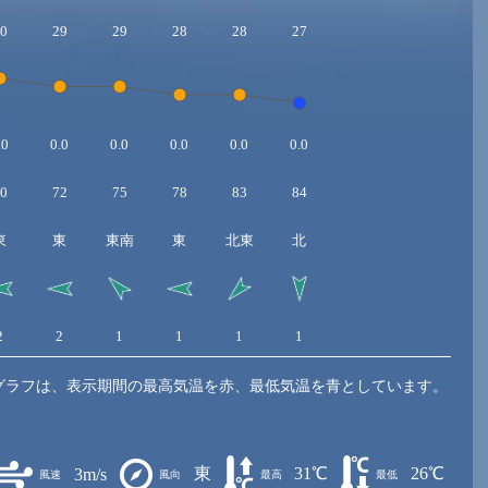
0
29
29
28
28
27
.0
0.0
0.0
0.0
0.0
0.0
0
72
75
78
83
84
東
東
東南
東
北東
北
2
2
1
1
1
1
グラフは、表示期間の最高気温を赤、最低気温を青としています。
東
31℃
26℃
3m/s
風速
風向
最高
最低