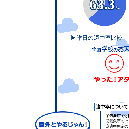
63.3
%
▶昨日の適中率比較
適中率について
①
気象庁では
②気象庁では
③適中判定の