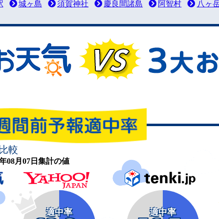
駅
城ヶ島
須賀神社
慶良間諸島
阿智村
八ヶ
比較
26年08月07日集計の値
適中率
適中率