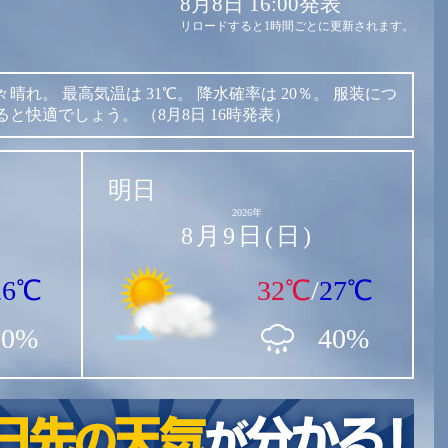
8月8日 16:00発表
リロードすると1時間ごとに更新されます。
々晴れ。
最高気温は
31℃。
降水確率は
20％。
服装につ
ると快適でしょう。
（8月8日 16時発表）
明日
2026年
8月9日(日)
26℃
32℃
/
27℃
20%
40%