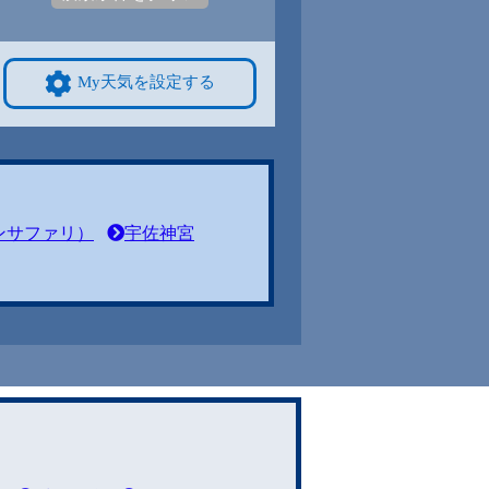
My天気を設定する
ンサファリ）
宇佐神宮