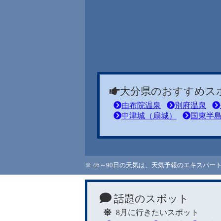
大分県のおすすめス
由布院温泉
別府温泉
中津城（扇城）
国東半
※ 46～90日の天気は、天気予報のエキスパ
話題のスポット
8月に行きたいスポット