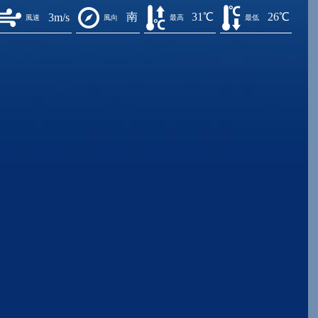
南
31℃
26℃
3m/s
風速
風向
最高
最低