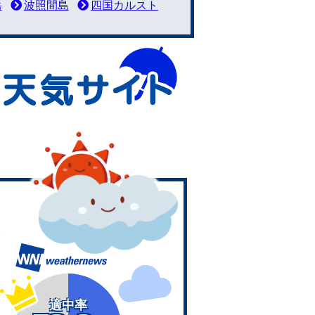
岳
波照間島
四国カルスト
適中率