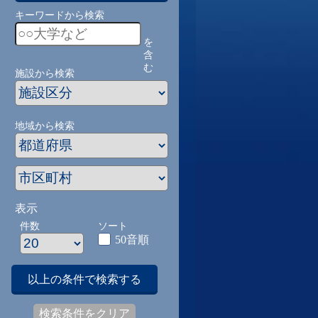
キーワードから検索
を
含
む
施設から検索
地域から検索
表示
件数
ソート
50音順
以上の条件で検索する
検索条件をクリア