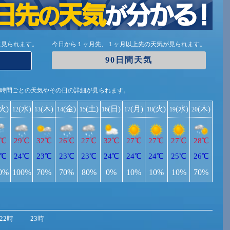
に見られます。
今日から１ヶ月先、１ヶ月以上先の天気が見られます。
90日間天気
1時間ごとの天気やその日の詳細が見られます。
(火)
(水)
(木)
(金)
(土)
(日)
(月)
(火)
(水)
(木)
12
13
14
15
16
17
18
19
20
9℃
29℃
32℃
26℃
27℃
32℃
27℃
27℃
27℃
28℃
4℃
24℃
23℃
23℃
23℃
24℃
24℃
24℃
25℃
26℃
0%
100%
70%
70%
80%
0%
10%
10%
10%
70%
22時
23時