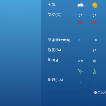
天気
気温(℃)
27
27
降水量(mm/h)
0.0
0.0
湿度(%)
-
87
風向き
東南
南
風速(m/s)
2
3
※気温