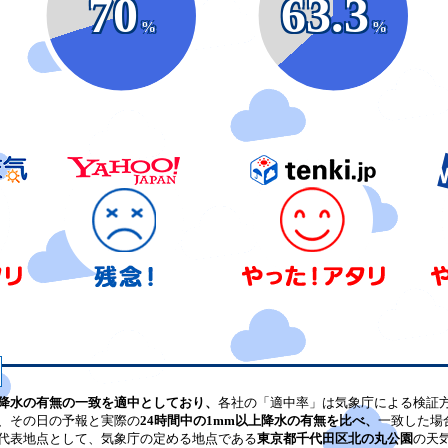
70
63.3
%
%
降水の有無の一致を適中としており、
各社の「適中率」は気象庁による検証
、その日の予報と実際の
24時間中の1mm以上降水の有無を比べ、
一致した場
代表地点として、気象庁の定める地点である
東京都千代田区北の丸公園
の天