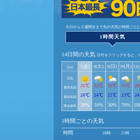
今日から２週間分まで先の天気が時間ごと
1時間天気
14日間の天気
日付をクリックすると、
(金)
(土)
(日)
(月)
7
8
9
10
11
日付
天気
31℃
32℃
33℃
31℃
2
最高気温
26℃
24℃
22℃
23℃
2
最低気温
20%
10%
30%
70%
10
降水確率
1時間ごとの天気
時間
20時
21時