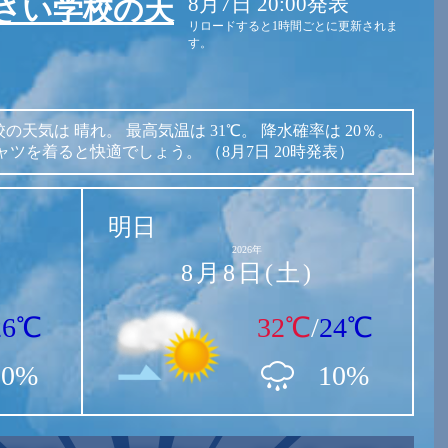
8月7日 20:00発表
さい学校の天
リロードすると1時間ごとに更新されま
す。
校の天気は
晴れ。
最高気温は
31℃。
降水確率は
20％。
ャツを着ると快適でしょう。
（8月7日 20時発表）
明日
2026年
8月8日(土)
26℃
32℃
/
24℃
20%
10%