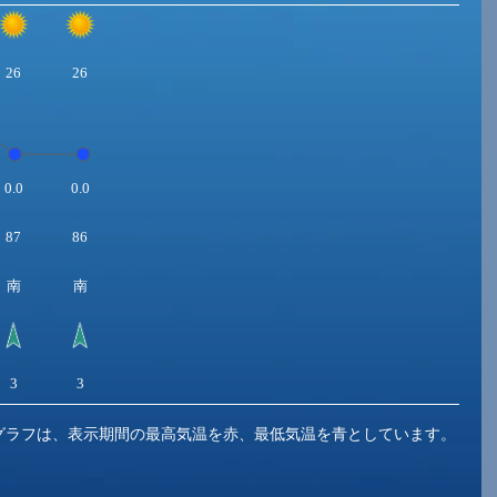
26
26
0.0
0.0
87
86
南
南
3
3
グラフは、表示期間の最高気温を赤、最低気温を青としています。