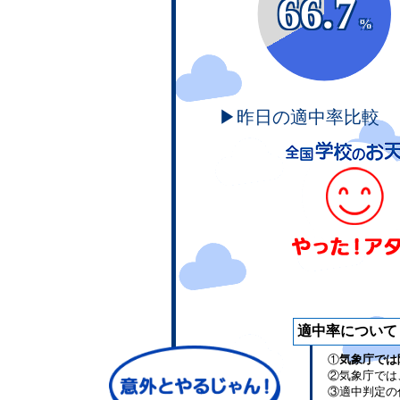
66.7
%
▶昨日の適中率比較
適中率について
①
気象庁では
②気象庁では
③適中判定の