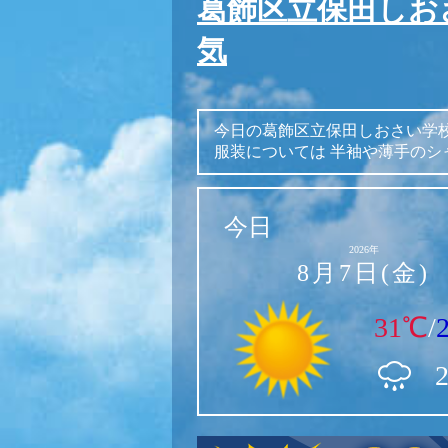
葛飾区立保田しお
気
今日の葛飾区立保田しおさい学
服装については
半袖や薄手のシ
今日
2026年
8月7日(金)
31℃
/