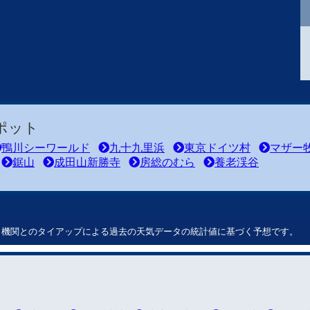
ポット
鴨川シーワールド
九十九里浜
東京ドイツ村
マザー
鋸山
成田山新勝寺
房総のむら
養老渓谷
ート機関とのタイアップによる過去の天気データの統計値に基づく予想です。