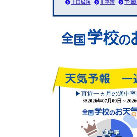
上田城跡
川平湾
下灘
▶直近一ヵ月の適中率
※2026年07月09日～20
適中率