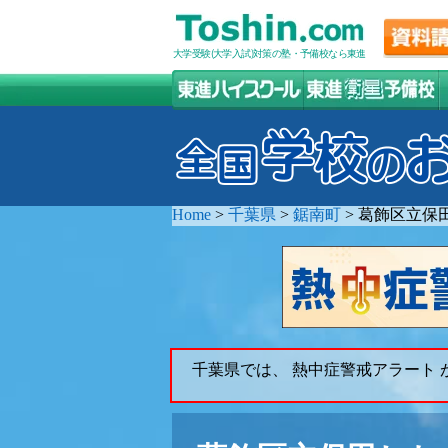
大学受験(大学入試)対策の塾・予備校なら東進
Home
>
千葉県
>
鋸南町
>
葛飾区立保
千葉県では、 熱中症警戒アラート