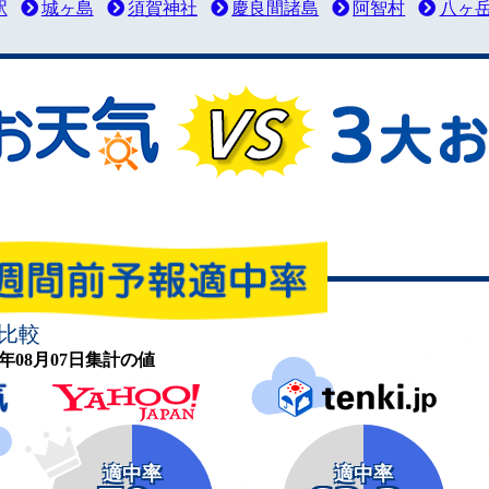
駅
城ヶ島
須賀神社
慶良間諸島
阿智村
八ヶ
比較
26年08月07日集計の値
適中率
適中率