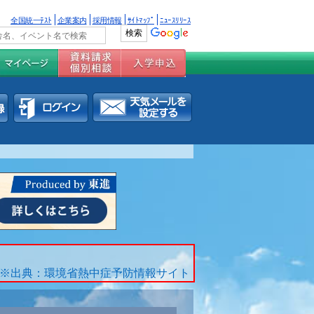
全国統一ﾃｽﾄ
企業案内
採用情報
ｻｲﾄﾏｯﾌﾟ
ﾆｭｰｽﾘﾘｰｽ
※出典：環境省熱中症予防情報サイト