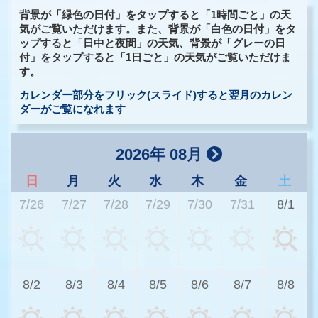
背景が「緑色の日付」をタップすると「1時間ごと」の天
気がご覧いただけます。また、背景が「白色の日付」をタ
ップすると「日中と夜間」の天気、背景が「グレーの日
付」をタップすると「1日ごと」の天気がご覧いただけま
す。
カレンダー部分をフリック(スライド)すると翌月のカレン
ダーがご覧になれます
2026年 08月
日
月
火
水
木
金
土
7/26
7/27
7/28
7/29
7/30
7/31
8/1
3
8/2
8/3
8/4
8/5
8/6
8/7
8/8