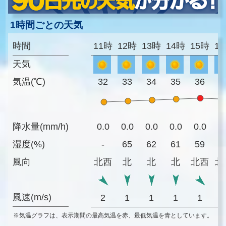
1時間ごとの天気
時間
11時
12時
13時
14時
15時
1
天気
気温(℃)
32
33
34
35
36
3
降水量(mm/h)
0.0
0.0
0.0
0.0
0.0
0
湿度(%)
-
65
62
61
59
6
風向
北西
北
北
北
北西
北
風速(m/s)
2
1
1
1
1
※気温グラフは、表示期間の最高気温を赤、最低気温を青としています。