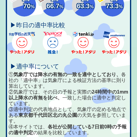
適中率
適中率
適中率
適中率
70
66.7
63.3
73.3
%
%
%
%
▶昨日の適中率比較
▶適中率について
①
気象庁では降水の有無の一致を適中としており、
各
社の「適中率」は気象庁による検証方法の基準に則り
算出しています。
②気象庁では、その日の予報と実際の
24時間中の1mm
以上降水の有無を比べ、
一致した場合に適中と判定し
ています。
③適中判定の代表地点として、気象庁の定める地点で
ある
東京都千代田区北の丸公園
の天気を参照していま
す。
④本サイトでは、
各社が公開している7日前0時の予報
の適中判定
の結果を比較しています。