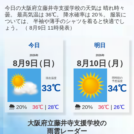
今日の大阪府立藤井寺支援学校の天気は
晴れ時々
曇。
最高気温は
36℃。
降水確率は
20％。
服装に
ついては、
半袖や薄手のシャツを着ると快適でし
ょう。
（
8月9日 11時発表）
今日
明日
2026年
2026年
8
月
9
日
（日）
8
月
10
日
（月）
同時刻の
現在温度
予想温度
33℃
34℃
20%
36℃
|
28℃
20%
36℃
|
26℃
大阪府立藤井寺支援学校の
雨雲レーダー