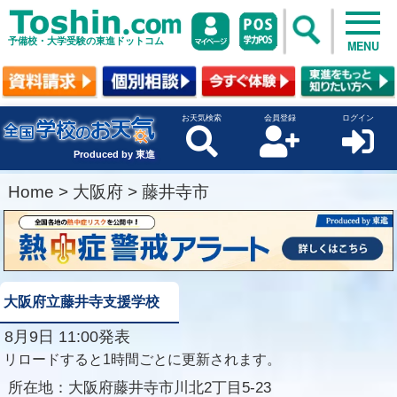
予備校・大学受験の東進ドットコム
MENU
お天気検索
会員登録
ログイン
Produced by 東進
Home
>
大阪府
>
藤井寺市
大阪府立藤井寺支援学校
8月9日 11:00発表
リロードすると1時間ごとに更新されます。
所在地：
大阪府藤井寺市川北2丁目5-23