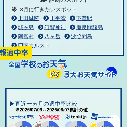
8月に行きたいスポット
上田城跡
川平湾
下灘駅
城ヶ島
須賀神社
慶良間諸島
阿智村
八ヶ岳
波照間島
四国カルスト
▶直近一ヵ月の適中率比較
※2026/07/09～2026/08/07集計の値