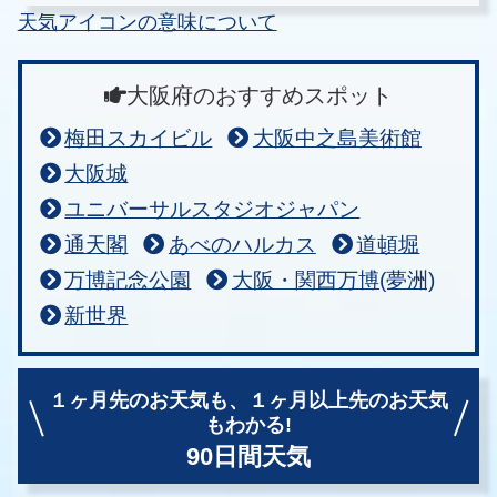
天気アイコンの意味について
大阪府のおすすめスポット
梅田スカイビル
大阪中之島美術館
大阪城
ユニバーサルスタジオジャパン
通天閣
あべのハルカス
道頓堀
万博記念公園
大阪・関西万博(夢洲)
新世界
１ヶ月先のお天気も、
１ヶ月以上先のお天気
もわかる!
90日間天気