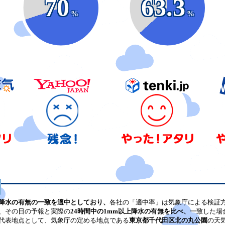
70
63.3
%
%
降水の有無の一致を適中としており、
各社の「適中率」は気象庁による検証
、その日の予報と実際の
24時間中の1mm以上降水の有無を比べ、
一致した場
代表地点として、気象庁の定める地点である
東京都千代田区北の丸公園
の天