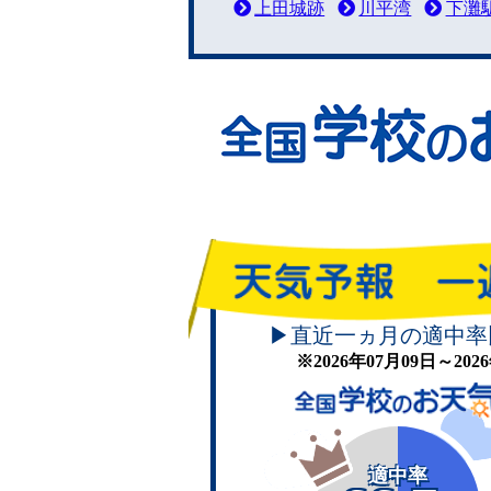
上田城跡
川平湾
下灘
▶直近一ヵ月の適中率
※2026年07月09日～20
適中率