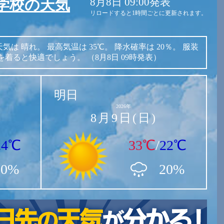
8月8日 09:00発表
学校の天気
リロードすると1時間ごとに更新されます。
天気は
晴れ。
最高気温は
35℃。
降水確率は
20％。
服装
を着ると快適でしょう。
（8月8日 09時発表）
明日
2026年
8月9日(日)
24℃
33℃
/
22℃
20%
20%