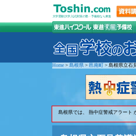
大学受験(大学入試)対策の塾・予備校なら東進
Home
>
島根県
>
邑南町
>
島根県立石
島根県では、 熱中症警戒アラート