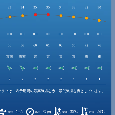
33
34
35
35
34
33
32
30
28
0.0
0.0
0.0
0.0
0.0
0.0
0.0
0.0
0.0
56
56
60
61
62
66
72
76
75
東南
東南
東
東
東
東
東
東
東
2
2
2
2
2
1
1
1
2
グラフは、表示期間の最高気温を赤、最低気温を青としています。
東南
35℃
24℃
2m/s
風速
風向
最高
最低