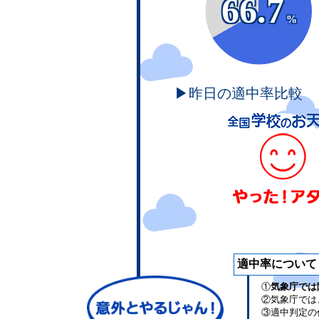
66.7
%
▶昨日の適中率比較
適中率について
①
気象庁では
②気象庁では
③適中判定の