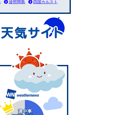
岳
波照間島
四国カルスト
適中率