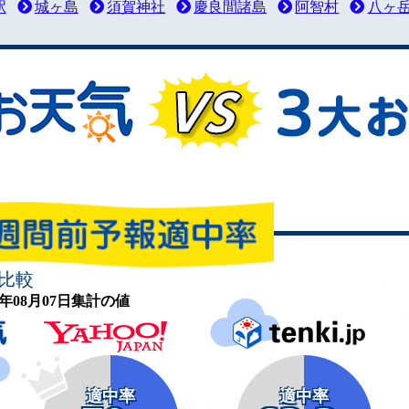
駅
城ヶ島
須賀神社
慶良間諸島
阿智村
八ヶ
比較
26年08月07日集計の値
適中率
適中率