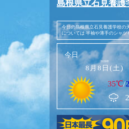
島根県立石見養護
今日の島根県立石見養護学校の
については
半袖や薄手のシャツ
今日
2026年
8月8日(土)
35℃
/