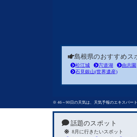
島根県のおすすめス
松江城
宍道湖
由志園
石見銀山(世界遺産)
※ 46～90日の天気は、天気予報のエキスパ
話題のスポット
8月に行きたいスポット