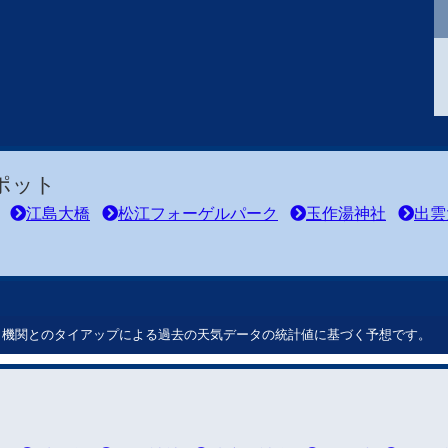
ポット
江島大橋
松江フォーゲルパーク
玉作湯神社
出雲
ート機関とのタイアップによる過去の天気データの統計値に基づく予想です。