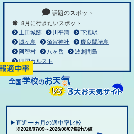
話題のスポット
8月に行きたいスポット
上田城跡
川平湾
下灘駅
城ヶ島
須賀神社
慶良間諸島
阿智村
八ヶ岳
波照間島
四国カルスト
▶直近一ヵ月の適中率比較
※2026/07/09～2026/08/07集計の値