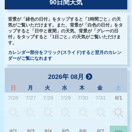
90日間天気
背景が「緑色の日付」をタップすると「1時間ごと」の天
気がご覧いただけます。また、背景が「白色の日付」をタ
ップすると「日中と夜間」の天気、背景が「グレーの日
付」をタップすると「1日ごと」の天気がご覧いただけま
す。
カレンダー部分をフリック(スライド)すると翌月のカレン
ダーがご覧になれます
2026年 08月
日
月
火
水
木
金
土
7/26
7/27
7/28
7/29
7/30
7/31
8/1
3
8/2
8/3
8/4
8/5
8/6
8/7