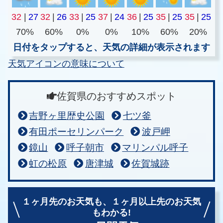
32
|
27
32
|
26
33
|
25
37
|
24
36
|
25
35
|
25
35
|
25
70%
60%
0%
0%
10%
60%
20%
日付をタップすると、天気の詳細が表示されます
天気アイコンの意味について
佐賀県のおすすめスポット
吉野ヶ里歴史公園
七ツ釜
有田ポーセリンパーク
波戸岬
鏡山
呼子朝市
マリンパル呼子
虹の松原
唐津城
佐賀城跡
１ヶ月先のお天気も、
１ヶ月以上先のお天気
もわかる!