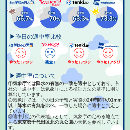
適中率
適中率
適中率
適中率
66.7
70
63.3
73.3
%
%
%
%
▶昨日の適中率比較
▶適中率について
①
気象庁では降水の有無の一致を適中としており、
各
社の「適中率」は気象庁による検証方法の基準に則り
算出しています。
②気象庁では、その日の予報と実際の
24時間中の1mm
以上降水の有無を比べ、
一致した場合に適中と判定し
ています。
③適中判定の代表地点として、気象庁の定める地点で
ある
東京都千代田区北の丸公園
の天気を参照していま
す。