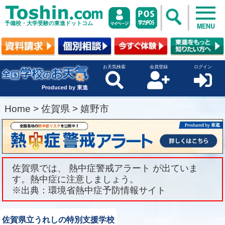
予備校・大学受験の東進ドットコム
MENU
お天気検索
会員登録
ログイン
Produced by 東進
Home
>
佐賀県
>
嬉野市
佐賀県では、 熱中症警戒アラート が出ていま
す。熱中症に注意しましょう。
※出典：環境省熱中症予防情報サイト
佐賀県立うれしの特別支援学校