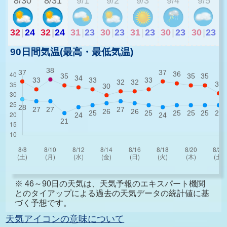
8/30
8/31
9/1
9/2
9/3
9/4
9/5
32
|
24
32
|
24
31
|
23
30
|
23
31
|
23
30
|
23
30
|
23
90日間気温(最高・最低気温)
※ 46～90日の天気は、天気予報のエキスパート機関
とのタイアップによる過去の天気データの統計値に基
づく予想です。
天気アイコンの意味について