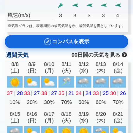
風速(m/s)
3
3
3
3
4
※気温グラフは、表示期間の最高気温を赤、最低気温を青としています。
コンパスを表示
週間天気
90日間の天気を見る
8/8
8/9
8/10
8/11
8/12
8/13
8/14
(土)
(日)
(月)
(火)
(水)
(木)
(金)
37
|
28
33
|
27
38
|
27
35
|
21
34
|
24
33
|
25
30
|
26
10%
20%
30%
70%
60%
60%
70%
8/15
8/16
8/17
8/18
8/19
8/20
8/21
(土)
(日)
(月)
(火)
(水)
(木)
(金)