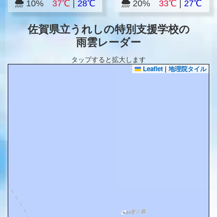
10%
37℃
|
28℃
20%
33℃
|
27℃
佐賀県立うれしの特別支援学校の
雨雲レーダー
タップすると拡大します
Leaflet
|
地理院タイル