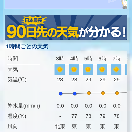
1時間ごとの天気
時間
3時
4時
5時
6時
7時
8
天気
気温(℃)
28
28
29
29
29
3
降水量(mm/h)
0.0
0.0
0.0
0.0
0.0
0
湿度(%)
-
77
78
79
78
7
風向
北東
東
東
東
東