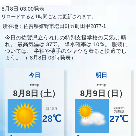
8月8日 03:00発表
リロードすると1時間ごとに更新されます。
所在地：
佐賀県嬉野市塩田町五町田甲2877-1
今日の佐賀県立うれしの特別支援学校の天気は
晴
れ。
最高気温は
37℃。
降水確率は
10％。
服装に
ついては、
半袖や薄手のシャツを着ると快適でし
ょう。
（
8月8日 03時発表）
今日
明日
2026年
2026年
8
月
8
日
（土）
8
月
9
日
（日）
同時刻の
現在温度
予想温度
28℃
27℃