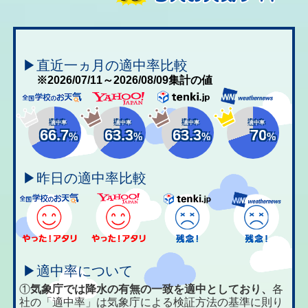
▶直近一ヵ月の適中率比較
※2026/07/11～2026/08/09集計の値
適中率
適中率
適中率
適中率
66.7
63.3
63.3
70
%
%
%
%
▶昨日の適中率比較
▶適中率について
①
気象庁では降水の有無の一致を適中としており、
各
社の「適中率」は気象庁による検証方法の基準に則り