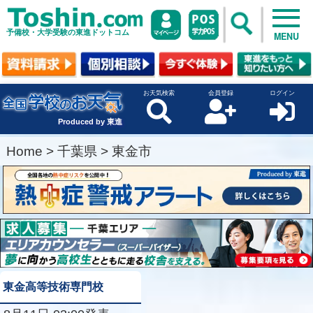
予備校・大学受験の東進ドットコム
MENU
お天気検索
会員登録
ログイン
Produced by 東進
Home
>
千葉県
>
東金市
東金高等技術専門校