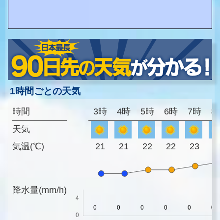
1時間ごとの天気
時間
3時
4時
5時
6時
7時
8
天気
気温(℃)
21
21
22
22
23
2
降水量(mm/h)