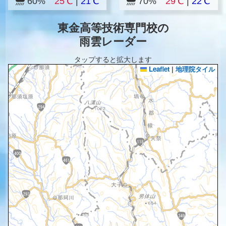
60%
25℃
|
21℃
70%
29℃
|
22℃
東金高等技術専門校の
雨雲レーダー
タップすると拡大します
Leaflet
|
地理院タイル