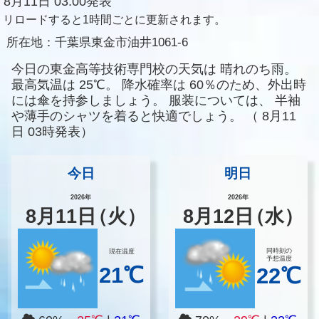
8月11日 03:00発表
リロードすると1時間ごとに更新されます。
所在地：
千葉県東金市油井1061-6
今日の東金高等技術専門校の天気は
晴れのち雨。
最高気温は
25℃。
降水確率は
60％のため、外出時
には傘を持参しましょう。
服装については、
半袖
や薄手のシャツを着ると快適でしょう。
（
8月11
日 03時発表）
今日
明日
2026年
2026年
8
月
11
日
（火）
8
月
12
日
（水）
同時刻の
現在温度
予想温度
21℃
22℃