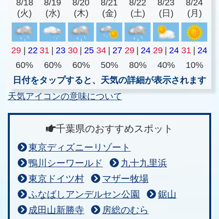
8/18
8/19
8/20
8/21
8/22
8/23
8/24
(火)
(水)
(木)
(金)
(土)
(日)
(月)
29
|
22
31
|
23
30
|
25
34
|
27
29
|
24
29
|
24
31
|
24
60%
60%
60%
50%
80%
40%
10%
日付をタップすると、天気の詳細が表示されます
天気アイコンの意味について
千葉県のおすすめスポット
東京ディズニーリゾート
鴨川シーワールド
九十九里浜
東京ドイツ村
マザー牧場
ふなばしアンデルセン公園
鋸山
成田山新勝寺
房総のむら