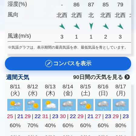
湿度(%)
-
86
87
85
79
7
風向
北西
北西
北
北西
北西
北
風速(m/s)
3
1
1
2
3
※気温グラフは、表示期間の最高気温を赤、最低気温を青としています。
コンパスを表示
週間天気
90日間の天気を見る
8/11
8/12
8/13
8/14
8/15
8/16
8/17
(火)
(水)
(木)
(金)
(土)
(日)
(月)
25
|
21
29
|
22
31
|
23
30
|
22
29
|
21
27
|
23
29
|
23
60%
70%
40%
60%
60%
60%
80%