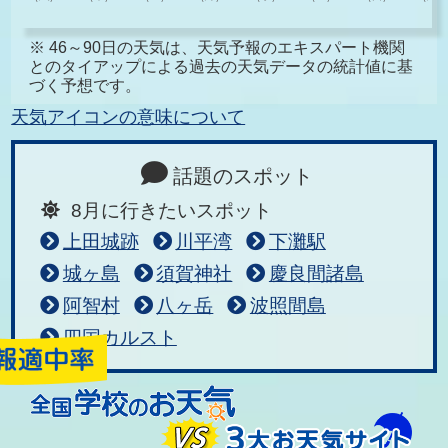
※ 46～90日の天気は、天気予報のエキスパート機関
とのタイアップによる過去の天気データの統計値に基
づく予想です。
天気アイコンの意味について
話題のスポット
8月に行きたいスポット
上田城跡
川平湾
下灘駅
城ヶ島
須賀神社
慶良間諸島
阿智村
八ヶ岳
波照間島
四国カルスト