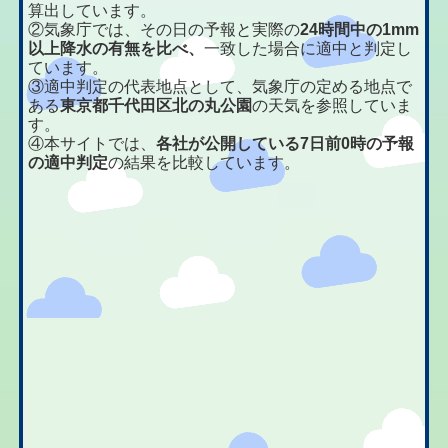
算出しています。
②気象庁では、その日の予報と実際の
24時間中の1mm
以上降水の有無を比べ、
一致した場合に適中と判定し
ています。
③適中判定の代表地点として、気象庁の定める地点で
ある
東京都千代田区北の丸公園
の天気を参照していま
す。
④本サイトでは、
各社が公開している7日前0時の予報
の適中判定
の結果を比較しています。