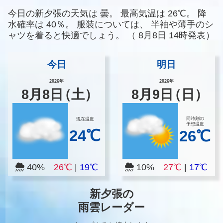
今日の新夕張の天気は
曇。
最高気温は
26℃。
降
水確率は
40％。
服装については、
半袖や薄手のシ
ャツを着ると快適でしょう。
（
8月8日 14時発表）
今日
明日
2026年
2026年
8
月
8
日
（土）
8
月
9
日
（日）
同時刻の
現在温度
予想温度
24℃
26℃
40%
26℃
|
19℃
10%
27℃
|
17℃
新夕張の
雨雲レーダー