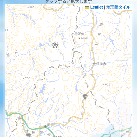
タップすると拡大します
Leaflet
|
地理院タイル