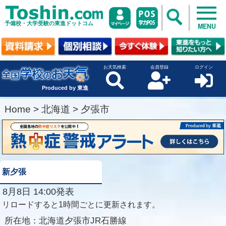
予備校・大学受験の東進ドットコム
MENU
お天気検索
会員登録
ログイン
Produced by 東進
Home
>
北海道
>
夕張市
新夕張
8月8日 14:00発表
リロードすると1時間ごとに更新されます。
所在地：
北海道夕張市JR石勝線