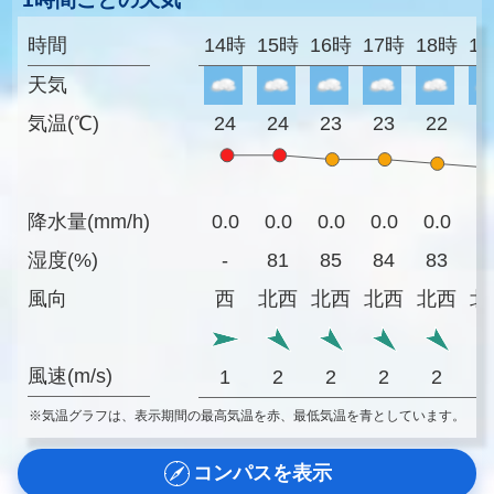
時間
14時
15時
16時
17時
18時
1
天気
気温(℃)
24
24
23
23
22
2
降水量(mm/h)
0.0
0.0
0.0
0.0
0.0
0
湿度(%)
-
81
85
84
83
8
風向
西
北西
北西
北西
北西
北
風速(m/s)
1
2
2
2
2
※気温グラフは、表示期間の最高気温を赤、最低気温を青としています。
コンパスを表示