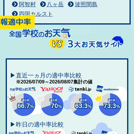
阿智村
八ヶ岳
波照間島
四国カルスト
▶直近一ヵ月の適中率比較
※2026/07/09～2026/08/07集計の値
適中率
適中率
適中率
適中率
66.7
70
63.3
73.3
%
%
%
%
▶昨日の適中率比較