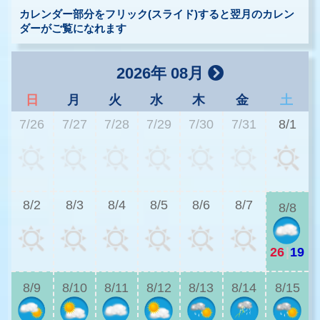
カレンダー部分をフリック(スライド)すると翌月のカレン
ダーがご覧になれます
2026年 08月
日
月
火
水
木
金
土
7/26
7/27
7/28
7/29
7/30
7/31
8/1
2
8/2
8/3
8/4
8/5
8/6
8/7
8/8
26
|
19
2
8/9
8/10
8/11
8/12
8/13
8/14
8/15