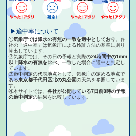
▶適中率について
①
気象庁では降水の有無の一致を適中としており、
各
社の「適中率」は気象庁による検証方法の基準に則り
算出しています。
②気象庁では、その日の予報と実際の
24時間中の1mm
以上降水の有無を比べ、
一致した場合に適中と判定し
ています。
③適中判定の代表地点として、気象庁の定める地点で
ある
東京都千代田区北の丸公園
の天気を参照していま
す。
④本サイトでは、
各社が公開している7日前0時の予報
の適中判定
の結果を比較しています。