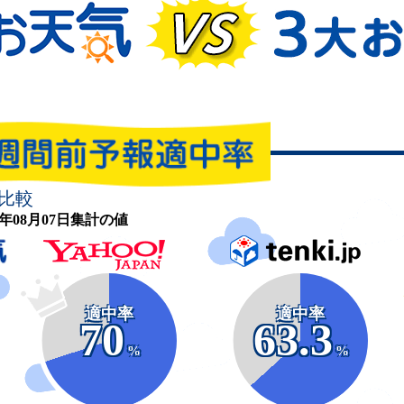
比較
26年08月07日集計の値
適中率
適中率
70
63.3
%
%