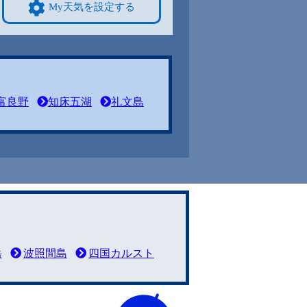
My天気を設定する
富良野
知床五湖
礼文島
岳
波照間島
四国カルスト