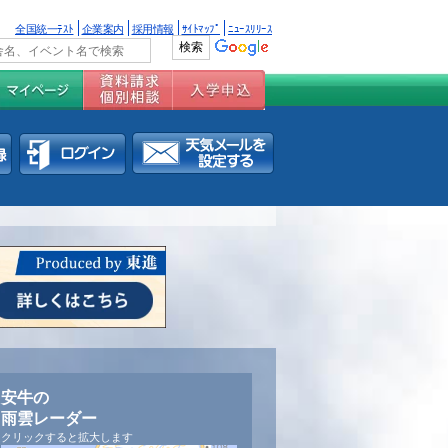
全国統一ﾃｽﾄ
企業案内
採用情報
ｻｲﾄﾏｯﾌﾟ
ﾆｭｰｽﾘﾘｰｽ
安牛の
雨雲レーダー
クリックすると拡大します