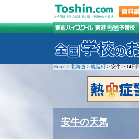
大学受験(大学入試)対策の塾・予備校なら東進
Home
>
北海道
>
幌延町
>
安牛
>
14日
安牛の天気