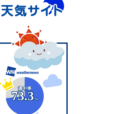
適中率
73.3
%