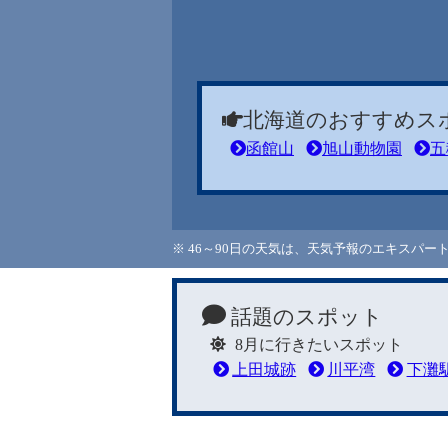
北海道のおすすめス
函館山
旭山動物園
五
※ 46～90日の天気は、天気予報のエキスパ
話題のスポット
8月に行きたいスポット
上田城跡
川平湾
下灘