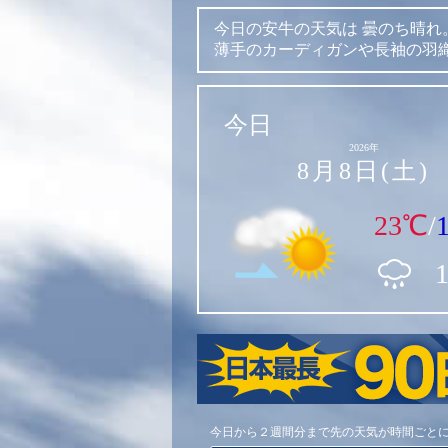
今日の安牛の天気は
曇のち晴れ
薄手のカーディガンや長袖の羽
今日
2026年
8月8日(土)
23℃
/
今日から２週間分まで先の天気が時間ごと