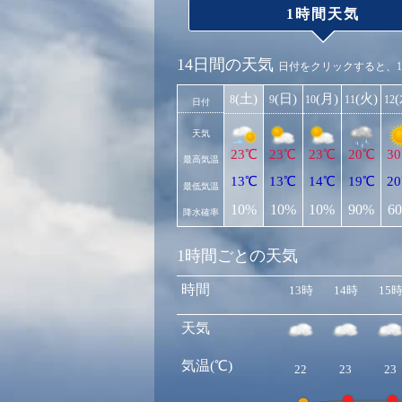
1時間天気
14日間の天気
日付をクリックすると、
(土)
(日)
(月)
(火)
8
9
10
11
12
日付
天気
23℃
23℃
23℃
20℃
3
最高気温
13℃
13℃
14℃
19℃
2
最低気温
10%
10%
10%
90%
6
降水確率
1時間ごとの天気
時間
13時
14時
15
天気
気温(℃)
22
23
23