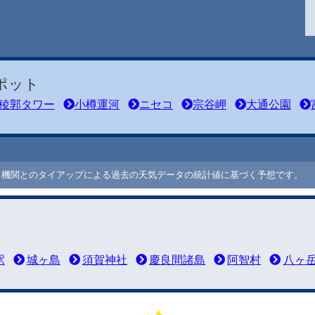
ポット
稜郭タワー
小樽運河
ニセコ
宗谷岬
大通公園
ート機関とのタイアップによる過去の天気データの統計値に基づく予想です。
駅
城ヶ島
須賀神社
慶良間諸島
阿智村
八ヶ