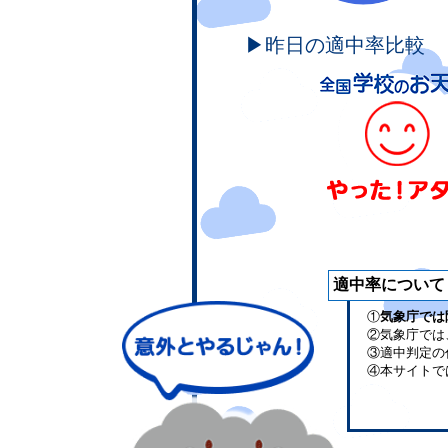
▶昨日の適中率比較
適中率について
①
気象庁では
②気象庁では
③適中判定の
④本サイトで