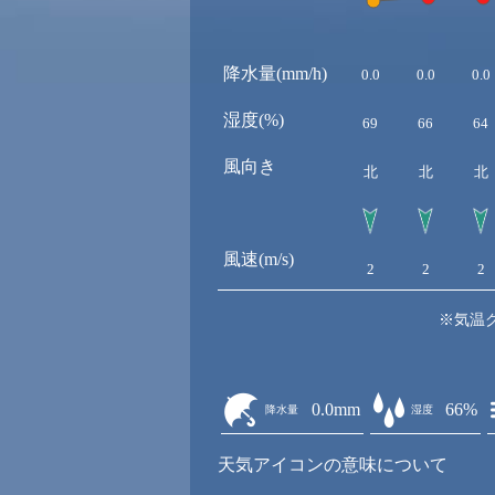
降水量(mm/h)
0.0
0.0
0.0
湿度(%)
69
66
64
風向き
北
北
北
風速(m/s)
2
2
2
※気温
0.0mm
66%
降水量
湿度
天気アイコンの意味について