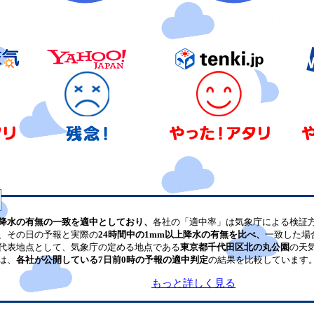
降水の有無の一致を適中としており、
各社の「適中率」は気象庁による検証
、その日の予報と実際の
24時間中の1mm以上降水の有無を比べ、
一致した場
代表地点として、気象庁の定める地点である
東京都千代田区北の丸公園
の天
は、
各社が公開している7日前0時の予報の適中判定
の結果を比較しています
もっと詳しく見る