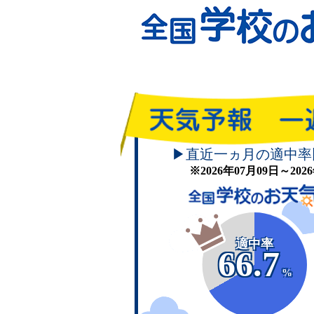
▶直近一ヵ月の適中率
※2026年07月09日～20
適中率
66.7
%