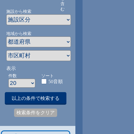
含
む
施設から検索
地域から検索
表示
件数
ソート
50音順
以上の条件で検索する
検索条件をクリア