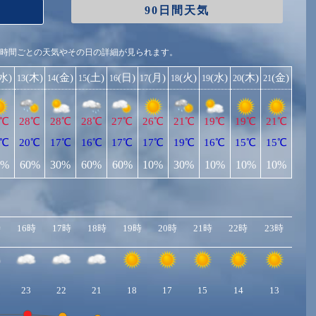
90日間天気
1時間ごとの天気やその日の詳細が見られます。
(水)
(木)
(金)
(土)
(日)
(月)
(火)
(水)
(木)
(金)
13
14
15
16
17
18
19
20
21
0℃
28℃
28℃
28℃
27℃
26℃
21℃
19℃
19℃
21℃
0℃
20℃
17℃
16℃
17℃
17℃
19℃
16℃
15℃
15℃
0%
60%
30%
60%
60%
10%
30%
10%
10%
10%
時
16時
17時
18時
19時
20時
21時
22時
23時
23
22
21
18
17
15
14
13