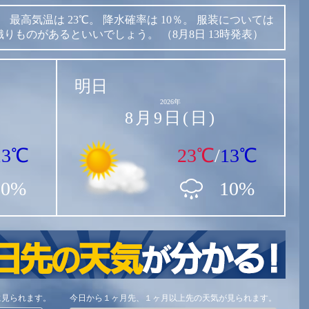
。
最高気温は
23℃。
降水確率は
10％。
服装については
織りものがあるといいでしょう。
（8月8日 13時発表）
明日
2026年
8月9日(日)
13℃
23℃
/
13℃
10%
10%
に見られます。
今日から１ヶ月先、１ヶ月以上先の天気が見られます。