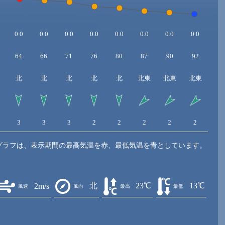
0.0
0.0
0.0
0.0
0.0
0.0
0.0
0.0
64
66
71
76
80
87
90
92
北
北
北
北
北
北東
北東
北東
3
3
3
2
2
2
2
2
グラフは、表示期間の最高気温を赤、最低気温を青としています。
北
23℃
13℃
2m/s
風速
風向
最高
最低