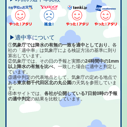
▶適中率について
①
気象庁では降水の有無の一致を適中としており、
各
社の「適中率」は気象庁による検証方法の基準に則り
算出しています。
②気象庁では、その日の予報と実際の
24時間中の1mm
以上降水の有無を比べ、
一致した場合に適中と判定し
ています。
③適中判定の代表地点として、気象庁の定める地点で
ある
東京都千代田区北の丸公園
の天気を参照していま
す。
④本サイトでは、
各社が公開している7日前0時の予報
の適中判定
の結果を比較しています。