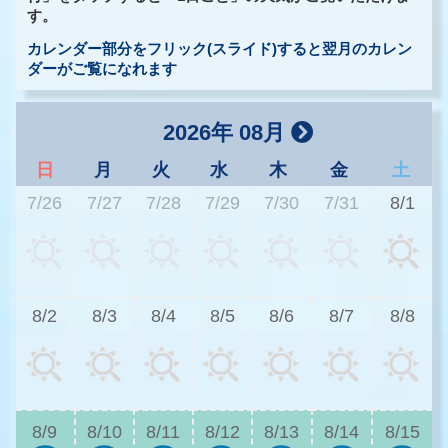
す。
カレンダー部分をフリック(スライド)すると翌月のカレン
ダーがご覧になれます
2026年 08月
日
月
火
水
木
金
土
7/26
7/27
7/28
7/29
7/30
7/31
8/1
3
8/2
8/3
8/4
8/5
8/6
8/7
8/8
3
8/9
8/10
8/11
8/12
8/13
8/14
8/15