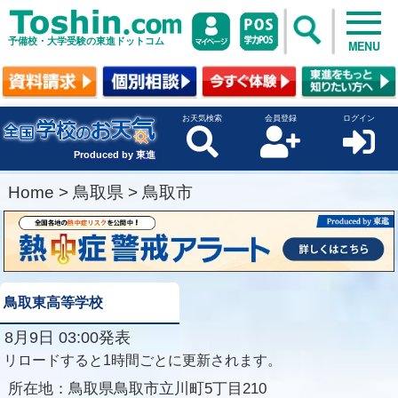
予備校・大学受験の東進ドットコム
MENU
お天気検索
会員登録
ログイン
Produced by 東進
Home
>
鳥取県
>
鳥取市
鳥取東高等学校
8月9日 03:00発表
リロードすると1時間ごとに更新されます。
所在地：
鳥取県鳥取市立川町5丁目210