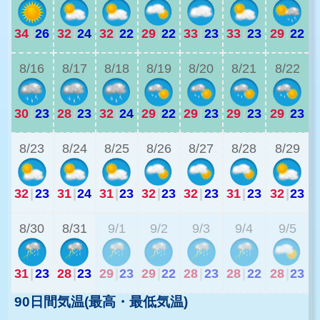
34
|
26
32
|
24
32
|
22
29
|
22
33
|
23
33
|
23
29
|
22
2
8/16
8/17
8/18
8/19
8/20
8/21
8/22
30
|
23
28
|
23
32
|
24
29
|
22
29
|
23
29
|
23
29
|
23
2
8/23
8/24
8/25
8/26
8/27
8/28
8/29
32
|
23
31
|
24
31
|
23
32
|
23
32
|
23
31
|
23
32
|
23
2
8/30
8/31
9/1
9/2
9/3
9/4
9/5
31
|
23
28
|
23
29
|
23
29
|
22
28
|
23
28
|
22
28
|
23
90日間気温(最高・最低気温)