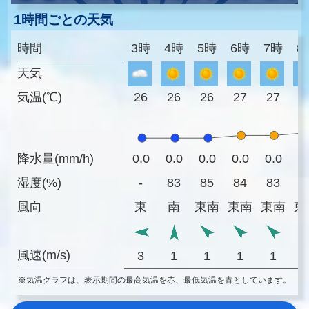
1時間ごとの天気
時間
3時
4時
5時
6時
7時
8
天気
気温(℃)
26
26
26
27
27
2
降水量(mm/h)
0.0
0.0
0.0
0.0
0.0
0
湿度(%)
-
83
85
84
83
8
風向
東
南
東南
東南
東南
東
風速(m/s)
3
1
1
1
1
※気温グラフは、表示期間の最高気温を赤、最低気温を青としています。