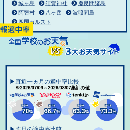
城ヶ島
須賀神社
慶良間諸島
阿智村
八ヶ岳
波照間島
四国カルスト
▶直近一ヵ月の適中率比較
※2026/07/09～2026/08/07集計の値
適中率
適中率
適中率
適中率
70
66.7
63.3
73.3
%
%
%
%
▶昨日の適中率比較