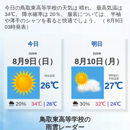
今日の鳥取東高等学校の天気は
晴れ。
最高気温は
34℃。
降水確率は
20％。
服装については、
半袖
や薄手のシャツを着ると快適でしょう。
（
8月9日
03時発表）
今日
明日
2026年
2026年
8
月
9
日
（日）
8
月
10
日
（月）
同時刻の
現在温度
予想温度
26℃
27℃
20%
34℃
|
26℃
30%
32℃
|
24℃
鳥取東高等学校の
雨雲レーダー