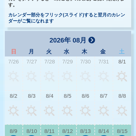
す。
カレンダー部分をフリック(スライド)すると翌月のカレン
ダーがご覧になれます
2026年 08月
日
月
火
水
木
金
土
7/26
7/27
7/28
7/29
7/30
7/31
8/1
3
8/2
8/3
8/4
8/5
8/6
8/7
8/8
2
8/9
8/10
8/11
8/12
8/13
8/14
8/15