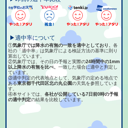
▶適中率について
①
気象庁では降水の有無の一致を適中としており、
各
社の「適中率」は気象庁による検証方法の基準に則り
算出しています。
②気象庁では、その日の予報と実際の
24時間中の1mm
以上降水の有無を比べ、
一致した場合に適中と判定し
ています。
③適中判定の代表地点として、気象庁の定める地点で
ある
東京都千代田区北の丸公園
の天気を参照していま
す。
④本サイトでは、
各社が公開している7日前0時の予報
の適中判定
の結果を比較しています。