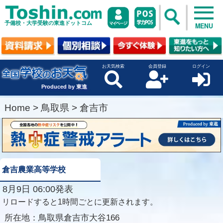
予備校・大学受験の東進ドットコム
MENU
お天気検索
会員登録
ログイン
Produced by 東進
Home
>
鳥取県
>
倉吉市
倉吉農業高等学校
8月9日 06:00発表
リロードすると1時間ごとに更新されます。
所在地：
鳥取県倉吉市大谷166