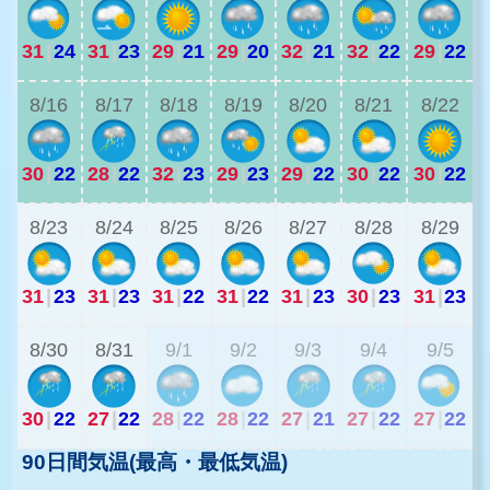
31
|
24
31
|
23
29
|
21
29
|
20
32
|
21
32
|
22
29
|
22
2
8/16
8/17
8/18
8/19
8/20
8/21
8/22
30
|
22
28
|
22
32
|
23
29
|
23
29
|
22
30
|
22
30
|
22
2
8/23
8/24
8/25
8/26
8/27
8/28
8/29
31
|
23
31
|
23
31
|
22
31
|
22
31
|
23
30
|
23
31
|
23
2
8/30
8/31
9/1
9/2
9/3
9/4
9/5
30
|
22
27
|
22
28
|
22
28
|
22
27
|
21
27
|
22
27
|
22
90日間気温(最高・最低気温)