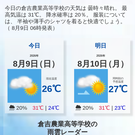
今日の倉吉農業高等学校の天気は
曇時々晴れ。
最
高気温は
31℃。
降水確率は
20％。
服装について
は、
半袖や薄手のシャツを着ると快適でしょう。
（
8月9日 06時発表）
今日
明日
2026年
2026年
8
月
9
日
（日）
8
月
10
日
（月）
同時刻の
現在温度
予想温度
26℃
27℃
20%
31℃
|
24℃
20%
31℃
|
23℃
倉吉農業高等学校の
雨雲レーダー