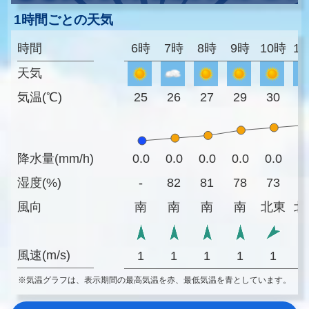
1時間ごとの天気
時間
6時
7時
8時
9時
10時
1
天気
気温(℃)
25
26
27
29
30
3
降水量(mm/h)
0.0
0.0
0.0
0.0
0.0
0
湿度(%)
-
82
81
78
73
7
風向
南
南
南
南
北東
北
風速(m/s)
1
1
1
1
1
※気温グラフは、表示期間の最高気温を赤、最低気温を青としています。