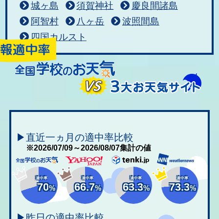
城ヶ島
須賀神社
慶良間諸島
阿智村
八ヶ岳
波照間島
四国カルスト
▶直近一ヵ月の適中率比較
※2026/07/09～2026/08/07集計の値
適中率
適中率
適中率
適中率
70
66.7
63.3
73.3
%
%
%
%
▶昨日の適中率比較