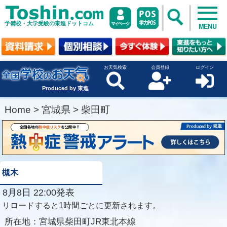
予備校・大学受験の東進ドットコム
MENU
お天気検索
会員登録
ログイン
Produced by 東進
Home
>
宮城県
>
柴田町
槻木
8月8日 22:00発表
リロードすると1時間ごとに更新されます。
所在地：
宮城県柴田町JR東北本線