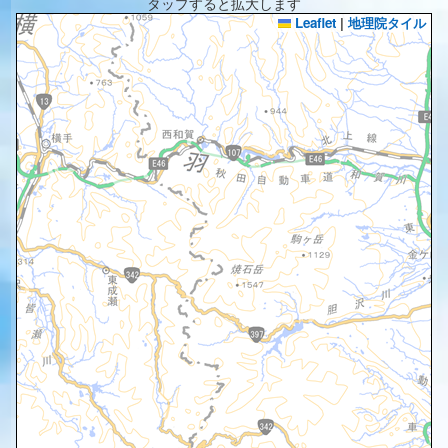
タップすると拡大します
Leaflet
|
地理院タイル