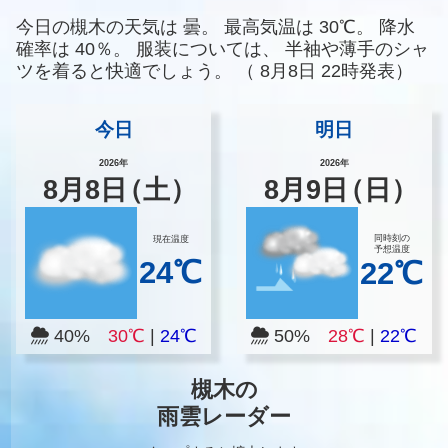
今日の槻木の天気は
曇。
最高気温は
30℃。
降水
確率は
40％。
服装については、
半袖や薄手のシャ
ツを着ると快適でしょう。
（
8月8日 22時発表）
今日
明日
2026年
2026年
8
月
8
日
（土）
8
月
9
日
（日）
同時刻の
現在温度
予想温度
24℃
22℃
40%
30℃
|
24℃
50%
28℃
|
22℃
槻木の
雨雲レーダー