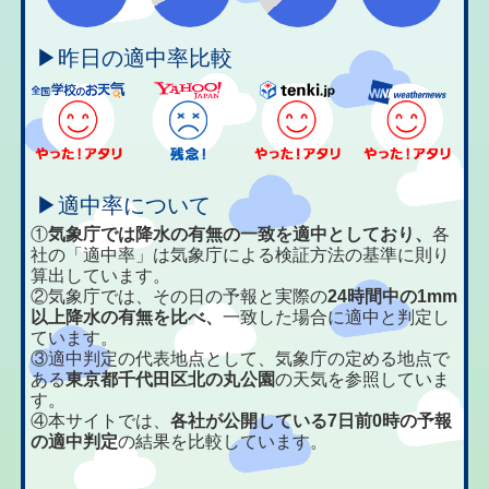
▶昨日の適中率比較
▶適中率について
①
気象庁では降水の有無の一致を適中としており、
各
社の「適中率」は気象庁による検証方法の基準に則り
算出しています。
②気象庁では、その日の予報と実際の
24時間中の1mm
以上降水の有無を比べ、
一致した場合に適中と判定し
ています。
③適中判定の代表地点として、気象庁の定める地点で
ある
東京都千代田区北の丸公園
の天気を参照していま
す。
④本サイトでは、
各社が公開している7日前0時の予報
の適中判定
の結果を比較しています。