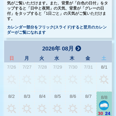
気がご覧いただけます。また、背景が「白色の日付」をタ
ップすると「日中と夜間」の天気、背景が「グレーの日
付」をタップすると「1日ごと」の天気がご覧いただけま
す。
カレンダー部分をフリック(スライド)すると翌月のカレン
ダーがご覧になれます
2026年 08月
日
月
火
水
木
金
土
7/26
7/27
7/28
7/29
7/30
7/31
8/1
2
8/2
8/3
8/4
8/5
8/6
8/7
8/8
30
|
24
2