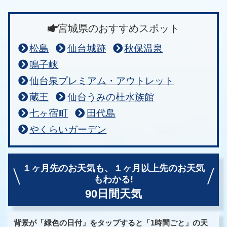
宮城県のおすすめスポット
松島
仙台城跡
秋保温泉
鳴子峡
仙台泉プレミアム・アウトレット
蔵王
仙台うみの杜水族館
七ヶ宿町
田代島
やくらいガーデン
１ヶ月先のお天気も、
１ヶ月以上先のお天気
もわかる!
90日間天気
背景が「緑色の日付」をタップすると「1時間ごと」の天