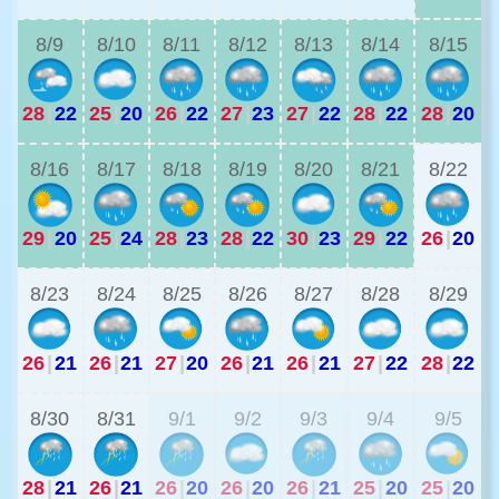
8/9
8/10
8/11
8/12
8/13
8/14
8/15
28
|
22
25
|
20
26
|
22
27
|
23
27
|
22
28
|
22
28
|
20
2
8/16
8/17
8/18
8/19
8/20
8/21
8/22
29
|
20
25
|
24
28
|
23
28
|
22
30
|
23
29
|
22
26
|
20
2
8/23
8/24
8/25
8/26
8/27
8/28
8/29
26
|
21
26
|
21
27
|
20
26
|
21
26
|
21
27
|
22
28
|
22
2
8/30
8/31
9/1
9/2
9/3
9/4
9/5
28
|
21
26
|
21
26
|
20
26
|
20
26
|
21
25
|
20
25
|
20