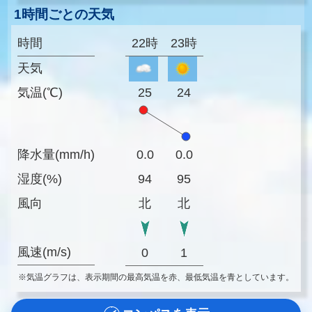
1時間ごとの天気
時間
22時
23時
天気
気温(℃)
25
24
降水量(mm/h)
0.0
0.0
湿度(%)
94
95
風向
北
北
風速(m/s)
0
1
※気温グラフは、表示期間の最高気温を赤、最低気温を青としています。