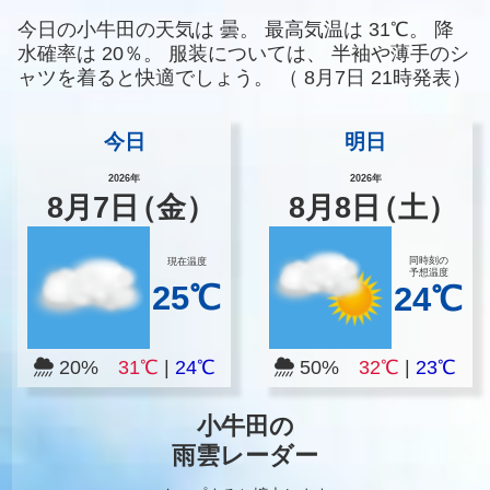
今日の小牛田の天気は
曇。
最高気温は
31℃。
降
水確率は
20％。
服装については、
半袖や薄手のシ
ャツを着ると快適でしょう。
（
8月7日 21時発表）
今日
明日
2026年
2026年
8
月
7
日
（金）
8
月
8
日
（土）
同時刻の
現在温度
予想温度
25℃
24℃
20%
31℃
|
24℃
50%
32℃
|
23℃
小牛田の
雨雲レーダー