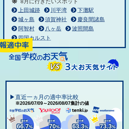
8月に行きたいスポット
上田城跡
川平湾
下灘駅
城ヶ島
須賀神社
慶良間諸島
阿智村
八ヶ岳
波照間島
四国カルスト
▶直近一ヵ月の適中率比較
※2026/07/09～2026/08/07集計の値
適中率
適中率
適中率
適中率
66.7
70
63.3
73.3
%
%
%
%