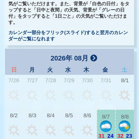
気がご覧いただけます。また、背景が「白色の日付」をタ
ップすると「日中と夜間」の天気、背景が「グレーの日
付」をタップすると「1日ごと」の天気がご覧いただけま
す。
カレンダー部分をフリック(スライド)すると翌月のカレン
ダーがご覧になれます
2026年 08月
日
月
火
水
木
金
土
7/26
7/27
7/28
7/29
7/30
7/31
8/1
2
8/2
8/3
8/4
8/5
8/6
8/7
8/8
31
|
24
32
|
23
2