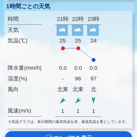
1時間ごとの天気
時間
21時
22時
23時
天気
気温(℃)
25
25
24
降水量(mm/h)
0.0
0.0
0.0
湿度(%)
-
96
97
風向
北東
北東
北
風速(m/s)
1
1
1
※気温グラフは、表示期間の最高気温を赤、最低気温を青としています。