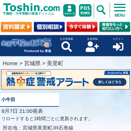
予備校・大学受験の東進ドットコム
MENU
お天気検索
会員登録
ログイン
Produced by 東進
Home
>
宮城県
>
美里町
小牛田
8月7日 21:00発表
リロードすると1時間ごとに更新されます。
所在地：
宮城県美里町JR石巻線