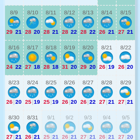
8/9
8/10
8/11
8/12
8/13
8/14
8/15
29
|
21
28
|
20
28
|
21
28
|
22
28
|
22
26
|
21
27
|
21
2
8/16
8/17
8/18
8/19
8/20
8/21
8/22
24
|
22
27
|
18
28
|
18
31
|
20
29
|
20
26
|
19
26
|
20
2
8/23
8/24
8/25
8/26
8/27
8/28
8/29
26
|
20
25
|
19
25
|
19
26
|
20
26
|
22
27
|
21
27
|
21
2
8/30
8/31
9/1
9/2
9/3
9/4
9/5
27
|
21
26
|
21
25
|
21
26
|
21
27
|
21
26
|
21
27
|
20