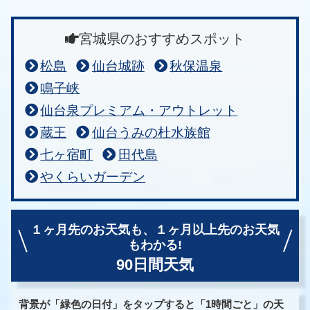
宮城県のおすすめスポット
松島
仙台城跡
秋保温泉
鳴子峡
仙台泉プレミアム・アウトレット
蔵王
仙台うみの杜水族館
七ヶ宿町
田代島
やくらいガーデン
１ヶ月先のお天気も、
１ヶ月以上先のお天気
もわかる!
90日間天気
背景が「緑色の日付」をタップすると「1時間ごと」の天