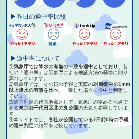
▶昨日の適中率比較
▶適中率について
①
気象庁では降水の有無の一致を適中としており、
各
社の「適中率」は気象庁による検証方法の基準に則り
算出しています。
②気象庁では、その日の予報と実際の
24時間中の1mm
以上降水の有無を比べ、
一致した場合に適中と判定し
ています。
③適中判定の代表地点として、気象庁の定める地点で
ある
東京都千代田区北の丸公園
の天気を参照していま
す。
④本サイトでは、
各社が公開している7日前0時の予報
の適中判定
の結果を比較しています。