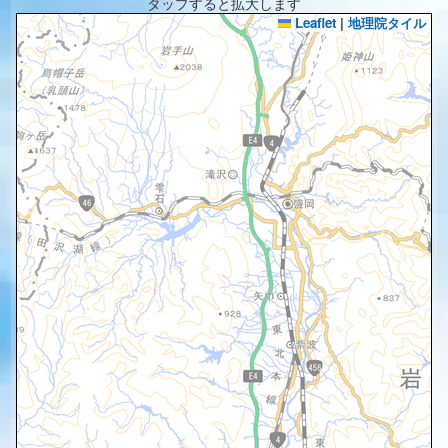
タップすると拡大します
Leaflet
|
地理院タイル