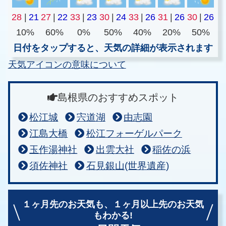
28
|
21
27
|
22
33
|
23
30
|
24
33
|
26
31
|
26
30
|
26
10%
60%
0%
50%
40%
20%
50%
日付をタップすると、天気の詳細が表示されます
天気アイコンの意味について
島根県のおすすめスポット
松江城
宍道湖
由志園
江島大橋
松江フォーゲルパーク
玉作湯神社
出雲大社
稲佐の浜
須佐神社
石見銀山(世界遺産)
１ヶ月先のお天気も、
１ヶ月以上先のお天気
もわかる!