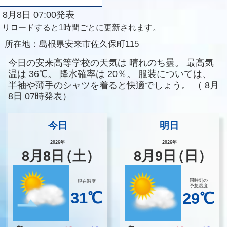
8月8日 07:00発表
リロードすると1時間ごとに更新されます。
所在地：
島根県安来市佐久保町115
今日の安来高等学校の天気は
晴れのち曇。
最高気
温は
36℃。
降水確率は
20％。
服装については、
半袖や薄手のシャツを着ると快適でしょう。
（
8月
8日 07時発表）
今日
明日
2026年
2026年
8
月
8
日
（土）
8
月
9
日
（日）
同時刻の
現在温度
予想温度
31℃
29℃