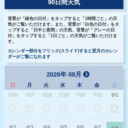
90日間天気
背景が「緑色の日付」をタップすると「1時間ごと」の天
気がご覧いただけます。また、背景が「白色の日付」をタ
ップすると「日中と夜間」の天気、背景が「グレーの日
付」をタップすると「1日ごと」の天気がご覧いただけま
す。
カレンダー部分をフリック(スライド)すると翌月のカレン
ダーがご覧になれます
2026年 08月
日
月
火
水
木
金
土
7/26
7/27
7/28
7/29
7/30
7/31
8/1
3
8/2
8/3
8/4
8/5
8/6
8/7