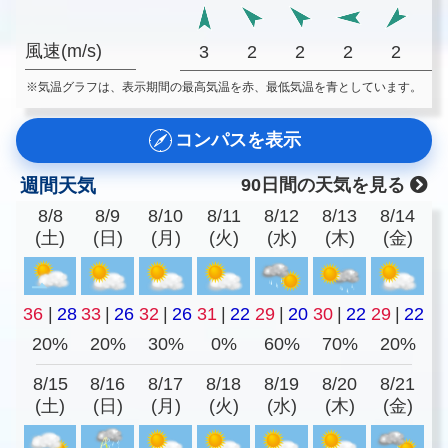
風速(m/s)
3
2
2
2
2
※気温グラフは、表示期間の最高気温を赤、最低気温を青としています。
コンパスを表示
週間天気
90日間の天気を見る
8/8
8/9
8/10
8/11
8/12
8/13
8/14
(土)
(日)
(月)
(火)
(水)
(木)
(金)
36
|
28
33
|
26
32
|
26
31
|
22
29
|
20
30
|
22
29
|
22
20%
20%
30%
0%
60%
70%
20%
8/15
8/16
8/17
8/18
8/19
8/20
8/21
(土)
(日)
(月)
(火)
(水)
(木)
(金)