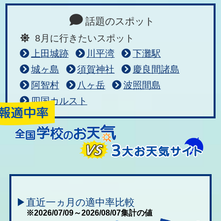
話題のスポット
8月に行きたいスポット
上田城跡
川平湾
下灘駅
城ヶ島
須賀神社
慶良間諸島
阿智村
八ヶ岳
波照間島
四国カルスト
▶直近一ヵ月の適中率比較
※2026/07/09～2026/08/07集計の値