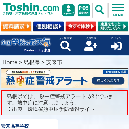
予備校・大学受験の東進ドットコム
MENU
お天気検索
会員登録
ログイン
Produced by 東進
Home
>
島根県
>
安来市
島根県では、 熱中症警戒アラート が出ていま
す。熱中症に注意しましょう。
※出典：環境省熱中症予防情報サイト
安来高等学校