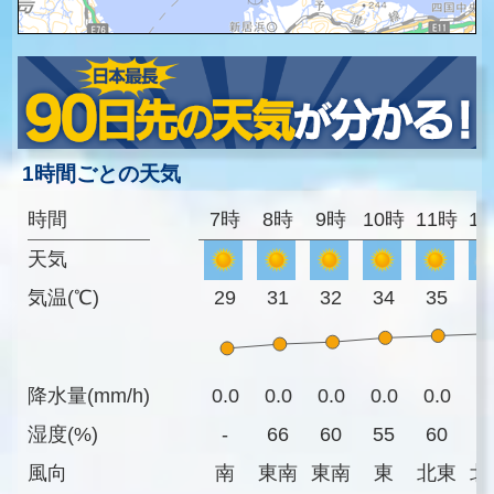
1時間ごとの天気
時間
7時
8時
9時
10時
11時
1
天気
気温(℃)
29
31
32
34
35
3
降水量(mm/h)
0.0
0.0
0.0
0.0
0.0
0
湿度(%)
-
66
60
55
60
6
風向
南
東南
東南
東
北東
北