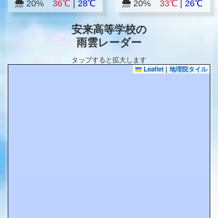
20%
36℃
|
28℃
20%
33℃
|
26℃
安来高等学校の
雨雲レーダー
タップすると拡大します
Leaflet
|
地理院タイル