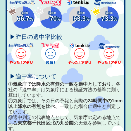
適中率
適中率
適中率
適中率
66.7
70
63.3
73.3
%
%
%
%
▶昨日の適中率比較
▶適中率について
①
気象庁では降水の有無の一致を適中としており、
各
社の「適中率」は気象庁による検証方法の基準に則り
算出しています。
②気象庁では、その日の予報と実際の
24時間中の1mm
以上降水の有無を比べ、
一致した場合に適中と判定し
ています。
③適中判定の代表地点として、気象庁の定める地点で
ある
東京都千代田区北の丸公園
の天気を参照していま
す。