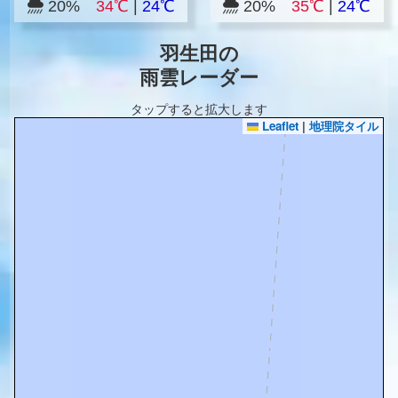
20%
34℃
|
24℃
20%
35℃
|
24℃
羽生田の
雨雲レーダー
タップすると拡大します
Leaflet
|
地理院タイル