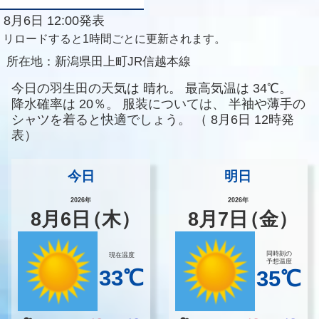
8月6日 12:00発表
リロードすると1時間ごとに更新されます。
所在地：
新潟県田上町JR信越本線
今日の羽生田の天気は
晴れ。
最高気温は
34℃。
降水確率は
20％。
服装については、
半袖や薄手の
シャツを着ると快適でしょう。
（
8月6日 12時発
表）
今日
明日
2026年
2026年
8
月
6
日
（木）
8
月
7
日
（金）
同時刻の
現在温度
予想温度
33℃
35℃