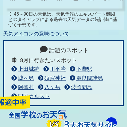
※ 46～90日の天気は、天気予報のエキスパート機関
とのタイアップによる過去の天気データの統計値に基
づく予想です。
天気アイコンの意味について
話題のスポット
8月に行きたいスポット
上田城跡
川平湾
下灘駅
城ヶ島
須賀神社
慶良間諸島
阿智村
八ヶ岳
波照間島
四国カルスト