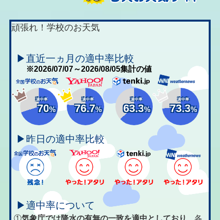
頑張れ！学校のお天気
▶直近一ヵ月の適中率比較
※2026/07/07～2026/08/05集計の値
適中率
適中率
適中率
適中率
70
76.7
63.3
73.3
%
%
%
%
▶昨日の適中率比較
▶適中率について
①
気象庁では降水の有無の一致を適中としており、
各