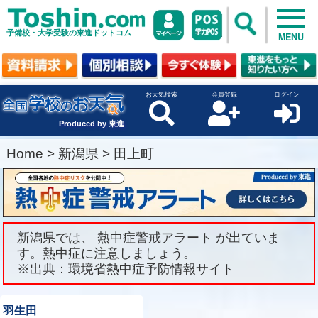
予備校・大学受験の東進ドットコム
MENU
お天気検索
会員登録
ログイン
Produced by 東進
Home
>
新潟県
>
田上町
新潟県では、 熱中症警戒アラート が出ていま
す。熱中症に注意しましょう。
※出典：環境省熱中症予防情報サイト
羽生田