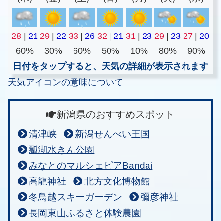
28
|
21
29
|
22
33
|
26
32
|
21
31
|
23
29
|
23
27
|
20
60%
30%
60%
50%
10%
80%
90%
日付をタップすると、天気の詳細が表示されます
天気アイコンの意味について
新潟県のおすすめスポット
清津峡
新潟せんべい王国
瓢湖水きん公園
みなとのマルシェピアBandai
高龍神社
北方文化博物館
冬鳥越スキーガーデン
彌彦神社
長岡東山ふるさと体験農園