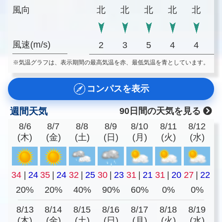
風向
北
北
北
北
北
風速(m/s)
2
3
5
4
4
※気温グラフは、表示期間の最高気温を赤、最低気温を青としています。
コンパスを表示
週間天気
90日間の天気を見る
8/6
8/7
8/8
8/9
8/10
8/11
8/12
(木)
(金)
(土)
(日)
(月)
(火)
(水)
34
|
24
35
|
24
32
|
25
30
|
23
31
|
21
31
|
20
27
|
22
20%
20%
40%
90%
60%
0%
0%
8/13
8/14
8/15
8/16
8/17
8/18
8/19
(木)
(金)
(土)
(日)
(月)
(火)
(水)