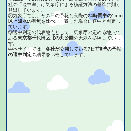
社の「適中率」は気象庁による検証方法の基準に則り
算出しています。
②気象庁では、その日の予報と実際の
24時間中の1mm
以上降水の有無を比べ、
一致した場合に適中と判定し
ています。
③適中判定の代表地点として、気象庁の定める地点で
ある
東京都千代田区北の丸公園
の天気を参照していま
す。
④本サイトでは、
各社が公開している7日前0時の予報
の適中判定
の結果を比較しています。