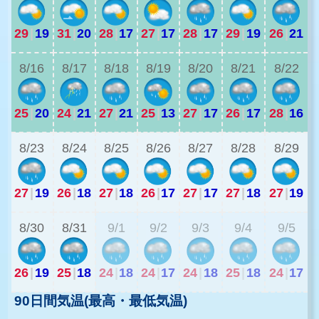
29
|
19
31
|
20
28
|
17
27
|
17
28
|
17
29
|
19
26
|
21
2
8/16
8/17
8/18
8/19
8/20
8/21
8/22
25
|
20
24
|
21
27
|
21
25
|
13
27
|
17
26
|
17
28
|
16
2
8/23
8/24
8/25
8/26
8/27
8/28
8/29
27
|
19
26
|
18
27
|
18
26
|
17
27
|
17
27
|
18
27
|
19
2
8/30
8/31
9/1
9/2
9/3
9/4
9/5
26
|
19
25
|
18
24
|
18
24
|
17
24
|
18
25
|
18
24
|
17
90日間気温(最高・最低気温)