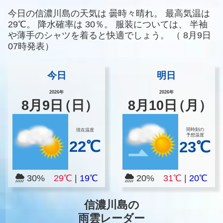
今日の信濃川島の天気は
曇時々晴れ。
最高気温は
29℃。
降水確率は
30％。
服装については、
半袖
や薄手のシャツを着ると快適でしょう。
（
8月9日
07時発表）
今日
明日
2026年
2026年
8
月
9
日
（日）
8
月
10
日
（月）
同時刻の
現在温度
予想温度
22℃
23℃
30%
29℃
|
19℃
20%
31℃
|
20℃
信濃川島の
雨雲レーダー