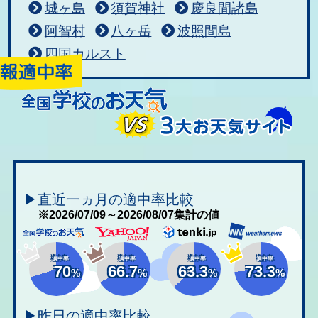
城ヶ島
須賀神社
慶良間諸島
阿智村
八ヶ岳
波照間島
四国カルスト
▶直近一ヵ月の適中率比較
※2026/07/09～2026/08/07集計の値
適中率
適中率
適中率
適中率
70
66.7
63.3
73.3
%
%
%
%
▶昨日の適中率比較