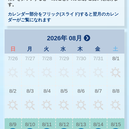
す。
カレンダー部分をフリック(スライド)すると翌月のカレン
ダーがご覧になれます
2026年 08月
日
月
火
水
木
金
土
7/26
7/27
7/28
7/29
7/30
7/31
8/1
2
8/2
8/3
8/4
8/5
8/6
8/7
8/8
2
8/9
8/10
8/11
8/12
8/13
8/14
8/15