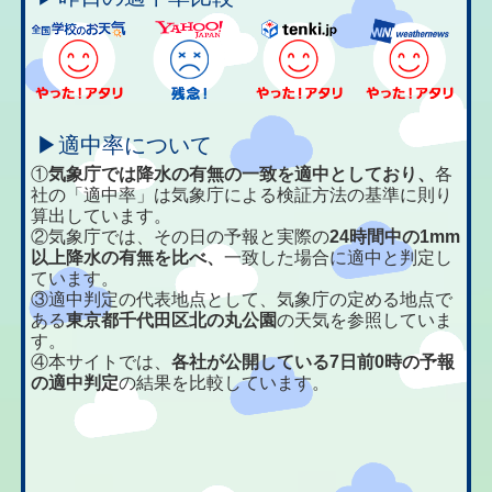
▶適中率について
①
気象庁では降水の有無の一致を適中としており、
各
社の「適中率」は気象庁による検証方法の基準に則り
算出しています。
②気象庁では、その日の予報と実際の
24時間中の1mm
以上降水の有無を比べ、
一致した場合に適中と判定し
ています。
③適中判定の代表地点として、気象庁の定める地点で
ある
東京都千代田区北の丸公園
の天気を参照していま
す。
④本サイトでは、
各社が公開している7日前0時の予報
の適中判定
の結果を比較しています。