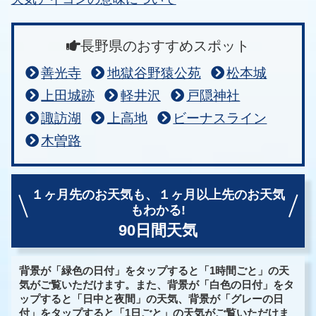
長野県のおすすめスポット
善光寺
地獄谷野猿公苑
松本城
上田城跡
軽井沢
戸隠神社
諏訪湖
上高地
ビーナスライン
木曽路
１ヶ月先のお天気も、
１ヶ月以上先のお天気
もわかる!
90日間天気
背景が「緑色の日付」をタップすると「1時間ごと」の天
気がご覧いただけます。また、背景が「白色の日付」をタ
ップすると「日中と夜間」の天気、背景が「グレーの日
付」をタップすると「1日ごと」の天気がご覧いただけま