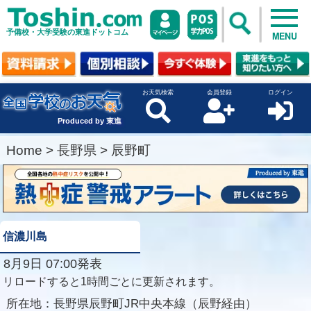
予備校・大学受験の東進ドットコム
MENU
お天気検索
会員登録
ログイン
Produced by 東進
Home
>
長野県
>
辰野町
信濃川島
8月9日 07:00発表
リロードすると1時間ごとに更新されます。
所在地：
長野県辰野町JR中央本線（辰野経由）