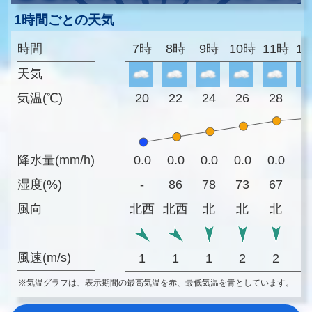
1時間ごとの天気
時間
7時
8時
9時
10時
11時
1
天気
気温(℃)
20
22
24
26
28
2
降水量(mm/h)
0.0
0.0
0.0
0.0
0.0
0
湿度(%)
-
86
78
73
67
6
風向
北西
北西
北
北
北
風速(m/s)
1
1
1
2
2
※気温グラフは、表示期間の最高気温を赤、最低気温を青としています。