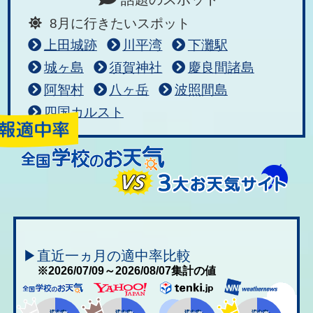
8月に行きたいスポット
上田城跡
川平湾
下灘駅
城ヶ島
須賀神社
慶良間諸島
阿智村
八ヶ岳
波照間島
四国カルスト
▶直近一ヵ月の適中率比較
※2026/07/09～2026/08/07集計の値