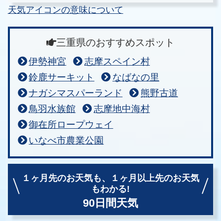
天気アイコンの意味について
三重県のおすすめスポット
伊勢神宮
志摩スペイン村
鈴鹿サーキット
なばなの里
ナガシマスパーランド
熊野古道
鳥羽水族館
志摩地中海村
御在所ロープウェイ
いなべ市農業公園
１ヶ月先のお天気も、
１ヶ月以上先のお天気
もわかる!
90日間天気