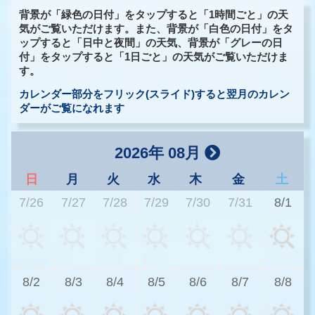
背景が「緑色の日付」をタップすると「1時間ごと」の天
気がご覧いただけます。また、背景が「白色の日付」をタ
ップすると「日中と夜間」の天気、背景が「グレーの日
付」をタップすると「1日ごと」の天気がご覧いただけま
す。
カレンダー部分をフリック(スライド)すると翌月のカレン
ダーがご覧になれます
2026年 08月
日
月
火
水
木
金
土
7/26
7/27
7/28
7/29
7/30
7/31
8/1
2
8/2
8/3
8/4
8/5
8/6
8/7
8/8