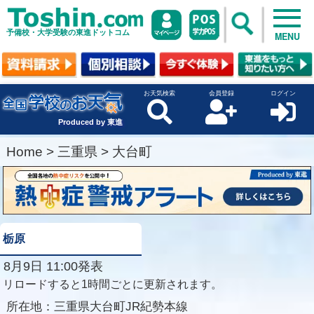
予備校・大学受験の東進ドットコム
MENU
お天気検索
会員登録
ログイン
Produced by 東進
Home
>
三重県
>
大台町
栃原
8月9日 11:00発表
リロードすると1時間ごとに更新されます。
所在地：
三重県大台町JR紀勢本線