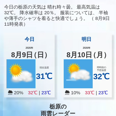
今日の栃原の天気は
晴れ時々曇。
最高気温は
32℃。
降水確率は
20％。
服装については、
半袖
や薄手のシャツを着ると快適でしょう。
（
8月9日
11時発表）
今日
明日
2026年
2026年
8
月
9
日
（日）
8
月
10
日
（月）
同時刻の
現在温度
予想温度
31℃
32℃
20%
32℃
|
23℃
10%
33℃
|
23℃
栃原の
雨雲レーダー