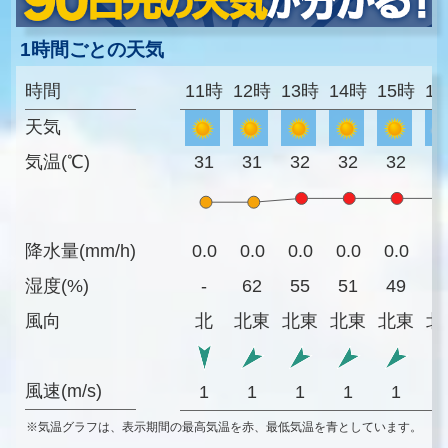
1時間ごとの天気
時間
11時
12時
13時
14時
15時
1
天気
気温(℃)
31
31
32
32
32
3
降水量(mm/h)
0.0
0.0
0.0
0.0
0.0
0
湿度(%)
-
62
55
51
49
5
風向
北
北東
北東
北東
北東
北
風速(m/s)
1
1
1
1
1
※気温グラフは、表示期間の最高気温を赤、最低気温を青としています。