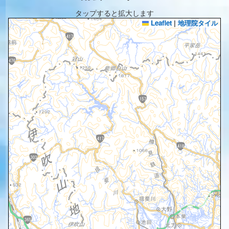
タップすると拡大します
Leaflet
|
地理院タイル