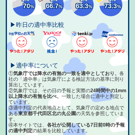
適中率
適中率
適中率
適中率
70
66.7
63.3
73.3
%
%
%
%
▶昨日の適中率比較
▶適中率について
①
気象庁では降水の有無の一致を適中としており、
各
社の「適中率」は気象庁による検証方法の基準に則り
算出しています。
②気象庁では、その日の予報と実際の
24時間中の1mm
以上降水の有無を比べ、
一致した場合に適中と判定し
ています。
③適中判定の代表地点として、気象庁の定める地点で
ある
東京都千代田区北の丸公園
の天気を参照していま
す。
④本サイトでは、
各社が公開している7日前0時の予報
の適中判定
の結果を比較しています。