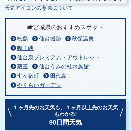
天気アイコンの意味について
宮城県のおすすめスポット
松島
仙台城跡
秋保温泉
鳴子峡
仙台泉プレミアム・アウトレット
蔵王
仙台うみの杜水族館
七ヶ宿町
田代島
やくらいガーデン
１ヶ月先のお天気も、
１ヶ月以上先のお天気
もわかる!
90日間天気