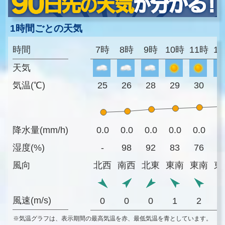
1時間ごとの天気
時間
7時
8時
9時
10時
11時
1
天気
気温(℃)
25
26
28
29
30
3
降水量(mm/h)
0.0
0.0
0.0
0.0
0.0
0
湿度(%)
-
98
92
83
76
7
風向
北西
南西
北東
東南
東南
東
風速(m/s)
0
0
0
1
2
※気温グラフは、表示期間の最高気温を赤、最低気温を青としています。