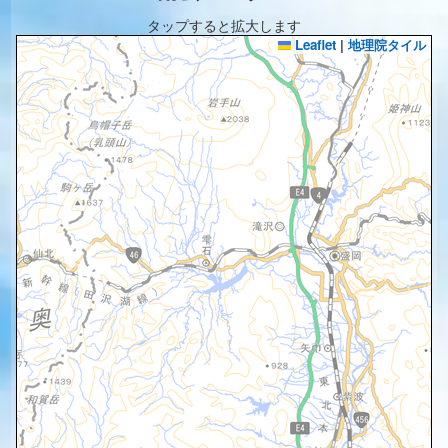
タップすると拡大します
Leaflet
|
地理院タイル