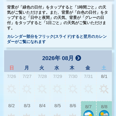
背景が「緑色の日付」をタップすると「1時間ごと」の天
気がご覧いただけます。また、背景が「白色の日付」をタ
ップすると「日中と夜間」の天気、背景が「グレーの日
付」をタップすると「1日ごと」の天気がご覧いただけま
す。
カレンダー部分をフリック(スライド)すると翌月のカレン
ダーがご覧になれます
2026年 08月
日
月
火
水
木
金
土
7/26
7/27
7/28
7/29
7/30
7/31
8/1
2
8/2
8/3
8/4
8/5
8/6
8/7
8/8