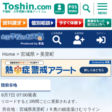
予備校・大学受験の東進ドットコム
MENU
お天気検索
会員登録
ログイン
Produced by 東進
Home
>
宮城県
>
美里町
陸前谷地
8月7日 07:00発表
リロードすると1時間ごとに更新されます。
所在地：
宮城県美里町ＪＲ奥の細道湯けむりライン