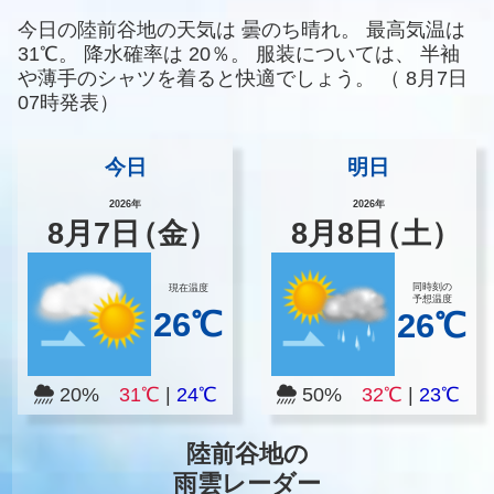
今日の陸前谷地の天気は
曇のち晴れ。
最高気温は
31℃。
降水確率は
20％。
服装については、
半袖
や薄手のシャツを着ると快適でしょう。
（
8月7日
07時発表）
今日
明日
2026年
2026年
8
月
7
日
（金）
8
月
8
日
（土）
同時刻の
現在温度
予想温度
26℃
26℃
20%
31℃
|
24℃
50%
32℃
|
23℃
陸前谷地の
雨雲レーダー