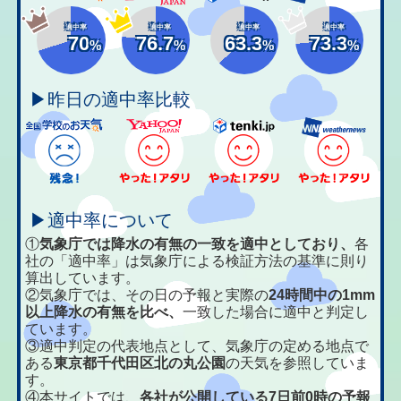
適中率
適中率
適中率
適中率
70
76.7
63.3
73.3
%
%
%
%
▶昨日の適中率比較
▶適中率について
①
気象庁では降水の有無の一致を適中としており、
各
社の「適中率」は気象庁による検証方法の基準に則り
算出しています。
②気象庁では、その日の予報と実際の
24時間中の1mm
以上降水の有無を比べ、
一致した場合に適中と判定し
ています。
③適中判定の代表地点として、気象庁の定める地点で
ある
東京都千代田区北の丸公園
の天気を参照していま
す。
④本サイトでは、
各社が公開している7日前0時の予報