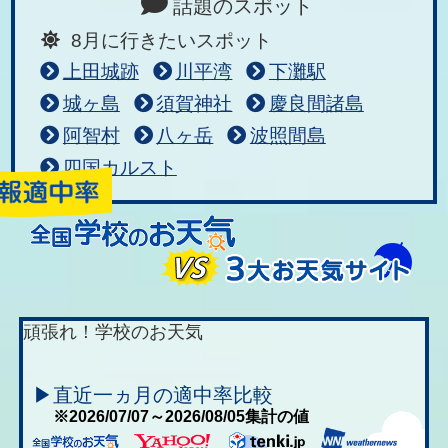
話題のスポット
8月に行きたいスポット
上田城跡
川平湾
下灘駅
城ヶ島
須賀神社
慶良間諸島
阿智村
八ヶ岳
波照間島
四国カルスト
頑張れ！学校のお天気
▶直近一ヵ月の適中率比較
※2026/07/07～2026/08/05集計の値